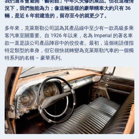
我們通常會避開「藝術館」中年久失修的展品。但在這種情
況下，我們無能為力；像這輛這樣的豪華轎車大約只有 36
輛，是近 6 年前建造的，留存至今的就更少了。
多年來，克萊斯勒公司認為其產品線中至少有一款高級多乘
客汽車至關重要。自 1926 年以來，名為 Imperial 的著名車
款一直是該公司產品陣容中的佼佼者。最初，這個術語僅指
特定類型的車身，但它很快就轉變為克萊斯勒汽車的一個獨
特系列的名稱 – 豪華系列。