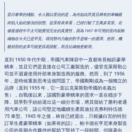
昔日奢華的殘餘。令人難以置信的是，為何如此昂貴且稀有的車輛最
終陷入如此慘淡的狀態。從里程表來看，已經行駛了五萬多英里。在
修復過程中不太可能實現完全的真實性，因為 1957 年可用的室內裝飾
織物在今天已是罕見。尋找勢均力敵的對手是唯一的選擇。然而，機
艙前部的皮革可能更容易搭配，而且比織物更耐用。
直到 1950 年代中期，帝國汽車陣容中一直都有長軸距豪華
轎車，並且它們是直接在公司工廠製造的，儘管克萊斯勒公
司並不迴避使用外部車身製造商的服務。然而，到了 1956
年，是時候重新思考這個問題了。帝國剛剛成為一個獨立的
品牌（直到 1955 年，它一直以克萊斯勒帝國的名義出
售），自戰後以來，該國對豪華轎車的需求一直在穩步下
降。競爭對手紛紛退出這一細分市場，將其留給了勝利者通
用汽車公司，該公司堅定地繼續生產凱迪拉克弗利特伍德
75 車型。1945 年之後，林肯已經退出，只根據白宮的特別
訂單生產豪華轎車（如果有的話）。帕卡德在亨尼車身製造
公司的長期合作夥伴的幫助下堅持了一段時間。但隨著向