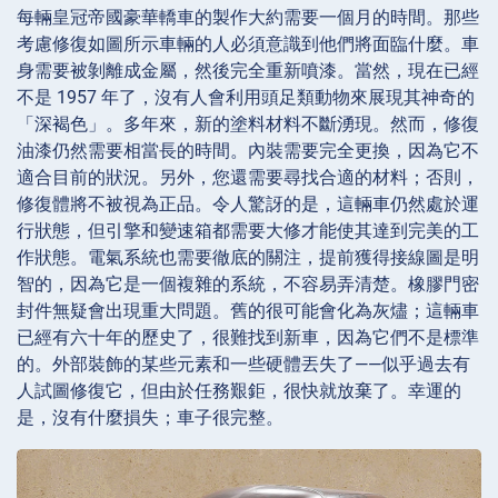
每輛皇冠帝國豪華轎車的製作大約需要一個月的時間。那些
考慮修復如圖所示車輛的人必須意識到他們將面臨什麼。車
身需要被剝離成金屬，然後完全重新噴漆。當然，現在已經
不是 1957 年了，沒有人會利用頭足類動物來展現其神奇的
「深褐色」。多年來，新的塗料材料不斷湧現。然而，修復
油漆仍然需要相當長的時間。內裝需要完全更換，因為它不
適合目前的狀況。另外，您還需要尋找合適的材料；否則，
修復體將不被視為正品。令人驚訝的是，這輛車仍然處於運
行狀態，但引擎和變速箱都需要大修才能使其達到完美的工
作狀態。電氣系統也需要徹底的關注，提前獲得接線圖是明
智的，因為它是一個複雜的系統，不容易弄清楚。橡膠門密
封件無疑會出現重大問題。舊的很可能會化為灰燼；這輛車
已經有六十年的歷史了，很難找到新車，因為它們不是標準
的。外部裝飾的某些元素和一些硬體丟失了——似乎過去有
人試圖修復它，但由於任務艱鉅，很快就放棄了。幸運的
是，沒有什麼損失；車子很完整。