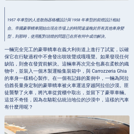
1957 年車型的人造散熱器格柵設計與 1958 年車型的前燈設計相結
合。帝國豪華轎車開始出現在市場上的時間遠遠晚於所有其他車身變
型，到那時，使用配對頭燈的問題已在所有州中成功解決。
一輛完全完工的豪華轎車在義大利街道上進行了試駕，以確
保它在行駛過程中不會發出吱吱聲或嘎嘎聲。如果發現任何
缺陷，則會在發貨前解決。這輛車再次完全包裹在柔軟的織
物中，並裝入一個木製運輸集裝箱中，與 Carrozzeria Ghia
的車身一樣精心製作。在一個有記錄的案例中，一輛為阿拉
伯酋長量身定制的豪華轎車被火車運送穿越阿拉伯沙漠。匪
徒襲擊了火車，將汽車從貨櫃中取出，並留下了豪華車輛。
這並不奇怪，因為在駱駝佔統治地位的沙漠中，這樣的汽車
有什麼用呢？