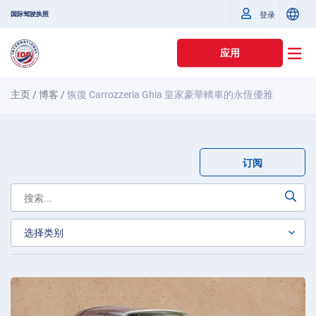
国际驾驶执照
登录
应用
主页
/
博客
/
恢復 Carrozzeria Ghia 皇家豪華轎車的永恆優雅
订阅