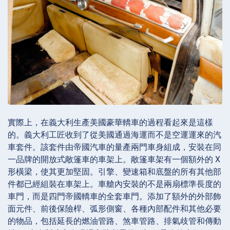
實際上，在義大利生產美國豪華轎車的過程看起來是這樣
的。義大利工匠收到了從美國通過海運而不是空運運來的汽
車套件。該套件由帝國汽車的量產兩門車身組成，安裝在同
一品牌的開放式敞篷車的車架上。敞篷車架有一個額外的 X
形橫梁，使其更加堅固。引擎、變速箱和底盤的所有其他部
件都已經組裝在車架上。車艙內安裝的不是兩扇標準長度的
車門，而是四門帝國轎車的全套車門。添加了額外的外部飾
面元件、前後保險桿、弧形側窗、各種內部配件和其他必要
的物品，包括延長的燃油管路、煞車管路、排氣歧管和傳動