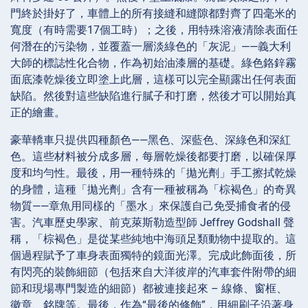
門終於掛好了，車體上的所有接縫和縫隙都對齊了四毫米的
寬度（有時需要17個工時）；之後，用特殊溶液清除表面任
何潛在的污染物，並覆蓋一層淡綠色的「灰泥」——義大利
大師的標誌性化合物，作為初始油漆層的基礎。綠色鉻鋅霧
面底漆乾燥後立即塗上此層，這樣可以完全顯露出任何表面
缺陷。然後對這些缺陷進行膩子和打磨，然後才可以開始真
正的繪畫。
豪華轎車只提供四種顏色——黑色、深藍色、深綠色和深紅
色。這些材料被分成多層，每層乾燥後都要打磨，以確保厚
度和均勻性。最後，用一種特殊的「拋光劑」手工擦拭乾燥
的身體，這種「拋光劑」含有一種被稱為「棕褐色」的奇異
物質——章魚用同樣的「墨水」來保護自己免受捕食者的侵
害。汽車歷史學家、前克萊斯勒造型師 Jeffrey Godshall 聲
稱，「棕褐色」是從某些純地中海頭足類動物中提取的。這
個過程賦予了車身表面獨特的鏡面光澤。完成此飾面後，所
有閃亮的裝飾細節（包括來自大洋彼岸的汽車套件附帶的細
節和現場專門製造的細節）都被連接起來 – 線條、窗框、
徽章、銘牌等。最後，作為“最後的修飾”，用細刷子沿著身