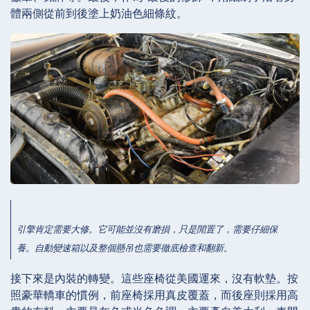
體兩側從前到後塗上奶油色細條紋。
引擎肯定需要大修。它可能並沒有磨損，只是閒置了，需要仔細保
養。自動變速箱以及整個懸吊也需要徹底檢查和翻新。
接下來是內裝的轉變。這些座椅從美國運來，沒有軟墊。按
照豪華轎車的慣例，前座椅採用真皮覆蓋，而後座則採用高