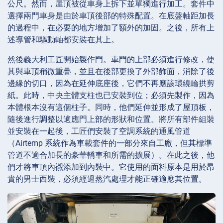
公尺。然而，屋頂被從車身上拆下並單獨進行加工。套件中
選擇兩門車身是由於車頂後部的特殊配置。在底盤軸距加長
的過程中，在必要的地方增加了額外的加固。之後，所有上
述導管和驅動軸都安裝在其上。
然後義大利工匠開始製作門。車門的上部必須進行修改，使
其與車頂稍微重疊，並且在後部更換了外部飾面，消除了後
邊緣的切口，因為在延伸底座後，它們不再應該環繞輪拱剪
紙。此時，中央主體支柱也已安裝到位；必須先製作，因為
本體根本沒有這個柱子。同時，他們延伸並形成了屋頂板，
隨後進行調整以適應門上部的形狀和位置。將所有部件組裝
並安裝在一起後，工匠們安裝了空調系統的通風管道
（Airtemp 系統作為車載套件的一部分來自工廠，但其標準
管道不適合加長的豪華轎車和所需的擴展）。在此之後，他
們才將車頂內襯添加到內裝中。它使用的面料原本是用於昂
貴的男士西裝，必須經過蒸汽處理才能正確適應其位置。