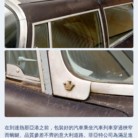
在到達熱那亞港之前，包裝好的汽車乘坐汽車列車穿過狹窄
而蜿蜒、品質參差不齊的意大利道路。菲亞特公司為滿足進