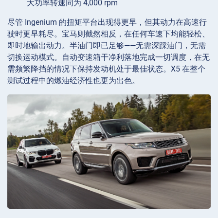
大功率转速同为 4,000 rpm
尽管 Ingenium 的扭矩平台出现得更早，但其动力在高速行
驶时更早耗尽。宝马则截然相反，在任何车速下均能轻松、
即时地输出动力。半油门即已足够——无需深踩油门，无需
切换运动模式。自动变速箱干净利落地完成一切调度，在无
需频繁降挡的情况下保持发动机处于最佳状态。X5 在整个
测试过程中的燃油经济性也更为出色。