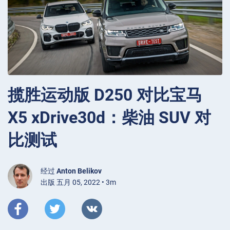
揽胜运动版 D250 对比宝马
X5 xDrive30d：柴油 SUV 对
比测试
经过
Anton Belikov
出版 五月 05, 2022 • 3m