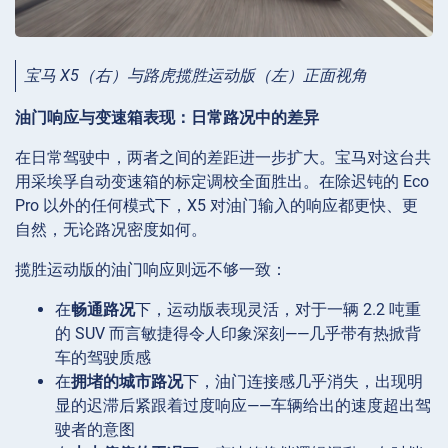
宝马 X5（右）与路虎揽胜运动版（左）正面视角
油门响应与变速箱表现：日常路况中的差异
在日常驾驶中，两者之间的差距进一步扩大。宝马对这台共
用采埃孚自动变速箱的标定调校全面胜出。在除迟钝的 Eco
Pro 以外的任何模式下，X5 对油门输入的响应都更快、更
自然，无论路况密度如何。
揽胜运动版的油门响应则远不够一致：
在
畅通路况
下，运动版表现灵活，对于一辆 2.2 吨重
的 SUV 而言敏捷得令人印象深刻——几乎带有热掀背
车的驾驶质感
在
拥堵的城市路况
下，油门连接感几乎消失，出现明
显的迟滞后紧跟着过度响应——车辆给出的速度超出驾
驶者的意图