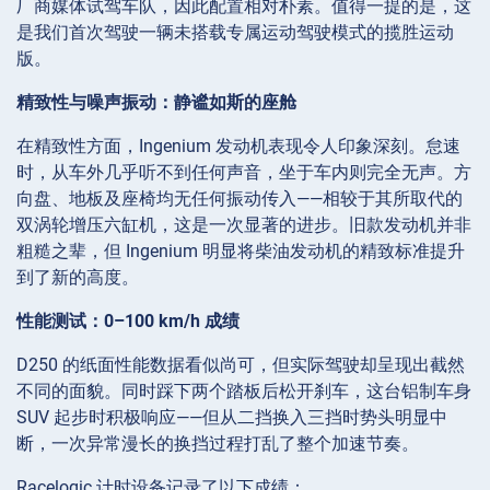
厂商媒体试驾车队，因此配置相对朴素。值得一提的是，这
是我们首次驾驶一辆未搭载专属运动驾驶模式的揽胜运动
版。
精致性与噪声振动：静谧如斯的座舱
在精致性方面，Ingenium 发动机表现令人印象深刻。怠速
时，从车外几乎听不到任何声音，坐于车内则完全无声。方
向盘、地板及座椅均无任何振动传入——相较于其所取代的
双涡轮增压六缸机，这是一次显著的进步。旧款发动机并非
粗糙之辈，但 Ingenium 明显将柴油发动机的精致标准提升
到了新的高度。
性能测试：0–100 km/h 成绩
D250 的纸面性能数据看似尚可，但实际驾驶却呈现出截然
不同的面貌。同时踩下两个踏板后松开刹车，这台铝制车身
SUV 起步时积极响应——但从二挡换入三挡时势头明显中
断，一次异常漫长的换挡过程打乱了整个加速节奏。
Racelogic 计时设备记录了以下成绩：