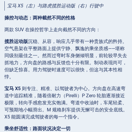
宝马 X5（左）与路虎揽胜运动版（右）行驶中
操控与动态：两种截然不同的性格
两款 SUV 在操控哲学上走向截然不同的方向：
揽胜运动版
沉稳、从容，响应几乎带有一种贵族式的矜持。
空气悬架在平整路面上提供宁静、飘逸的乘坐质感——堪称
同级别最佳之一。然而过弯时车身侧倾明显，前轮较早失去
抓地力，方向盘的路感与反馈也十分有限。制动表现尚可，
但缺乏惊喜。用力驾驶时速度可以很快，但这与其本性相
悖。
宝马 X5
则专注、精准、以驾驶者为中心。方向盘在高速弯
道中追踪精准，随着倍耐力（Pirelli）P Zero 轮胎逐渐接近
极限，转向手感愈发充实饱满。弯道中收油时，车尾轻柔、
可预期地小幅滑出。M 规格刹车提供无懈可击的安全底线。
X5 能圆满完成驾驶者的每一个指令。
乘坐舒适性：路面状况决定一切