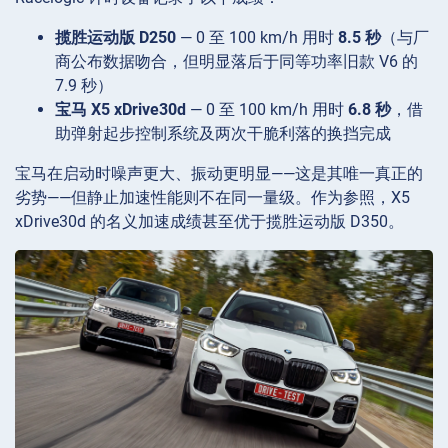
揽胜运动版 D250
— 0 至 100 km/h 用时
8.5 秒
（与厂
商公布数据吻合，但明显落后于同等功率旧款 V6 的
7.9 秒）
宝马 X5 xDrive30d
— 0 至 100 km/h 用时
6.8 秒
，借
助弹射起步控制系统及两次干脆利落的换挡完成
宝马在启动时噪声更大、振动更明显——这是其唯一真正的
劣势——但静止加速性能则不在同一量级。作为参照，X5
xDrive30d 的名义加速成绩甚至优于揽胜运动版 D350。