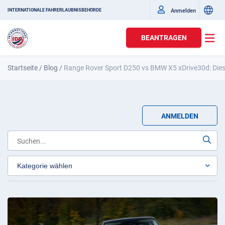
Anmelden
INTERNATIONALE FAHRERLAUBNISBEHÖRDE
BEANTRAGEN
Startseite
/
Blog
/
Range Rover Sport D250 vs BMW X5 xDrive30d: Diese
ANMELDEN