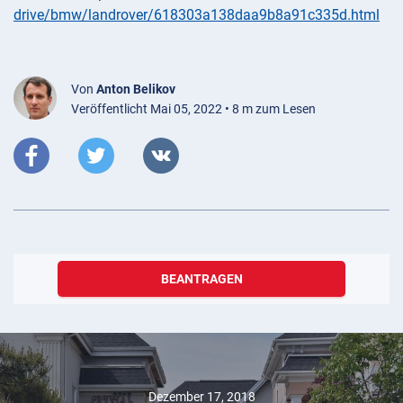
drive/bmw/landrover/618303a138daa9b8a91c335d.html
Von
Anton Belikov
Veröffentlicht Mai 05, 2022 • 8 m zum Lesen
BEANTRAGEN
Dezember 17, 2018