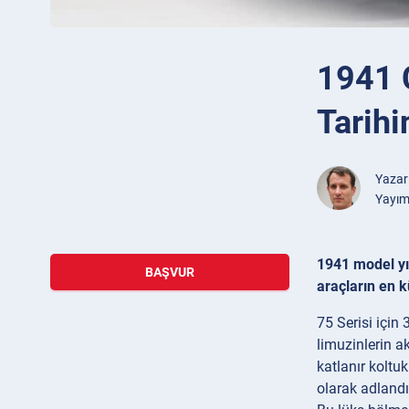
1941 
Tarihi
Yazar
Yayım
1941 model yıl
BAŞVUR
araçların en 
75 Serisi için
limuzinlerin a
katlanır koltu
olarak adlandı