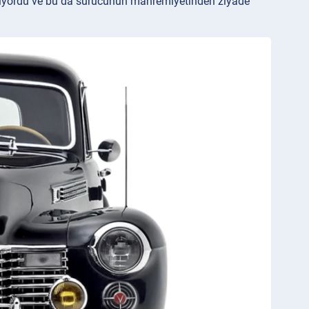
şeniyordu ve bu da sürücünün mahremiyetinden ziyade