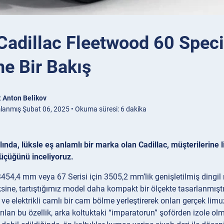
Cadillac Fleetwood 60 Speci
ne Bir Bakış
:
Anton Belikov
lanmış Şubat 06, 2025 • Okuma süresi: 6 dakika
ında, lüksle eş anlamlı bir marka olan Cadillac, müşterilerine
küçüğünü inceliyoruz.
 3454,4 mm veya 67 Serisi için 3505,2 mm’lik genişletilmiş dingil
ksine, tartıştığımız model daha kompakt bir ölçekte tasarlanmıştı
k ve elektrikli camlı bir cam bölme yerleştirerek onları gerçek li
rılan bu özellik, arka koltuktaki “imparatorun” şoförden izole o