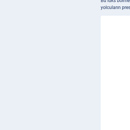
Bu lüks bölme 
yolcuların pres