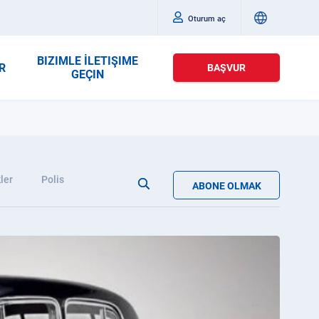
Oturum aç
BIZIMLE İLETIŞIME
R
BAŞVUR
GEÇIN
ler
Polis
ABONE OLMAK