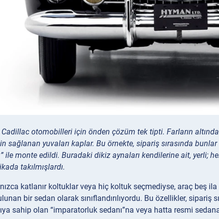
Cadillac otomobilleri için önden çözüm tek tipti. Farların altında
 için sağlanan yuvaları kaplar. Bu örnekte, sipariş sırasında bunla
rı” ile monte edildi. Buradaki dikiz aynaları kendilerine ait, yerli; h
kada takılmışlardı.
lnızca katlanır koltuklar veya hiç koltuk seçmediyse, araç beş ila 
unan bir sedan olarak sınıflandırılıyordu. Bu özellikler, sipariş s
ıya sahip olan “imparatorluk sedanı”na veya hatta resmi sedana d