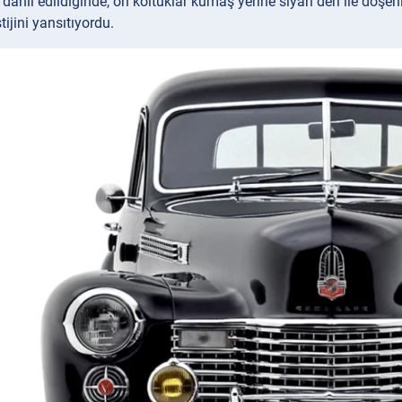
dahil edildiğinde, ön koltuklar kumaş yerine siyah deri ile dö
tijini yansıtıyordu.