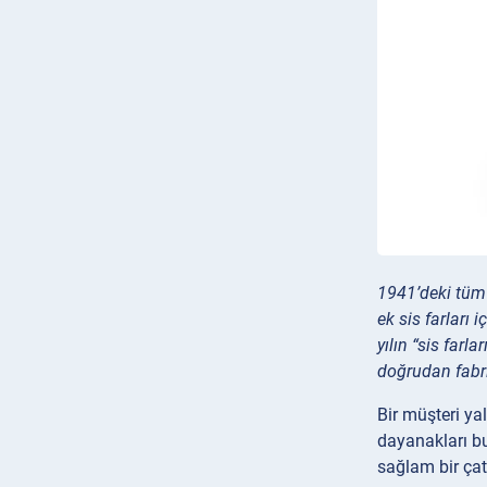
1941’deki tüm 
ek sis farları
yılın “sis farla
doğrudan fabri
Bir müşteri ya
dayanakları bul
sağlam bir çat