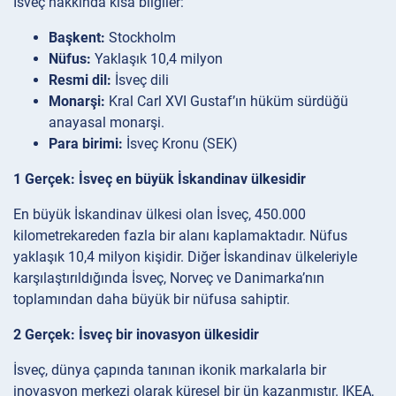
İsveç hakkında kısa bilgiler:
Başkent:
Stockholm
Nüfus:
Yaklaşık 10,4 milyon
Resmi dil:
İsveç dili
Monarşi:
Kral Carl XVI Gustaf’ın hüküm sürdüğü
anayasal monarşi.
Para birimi:
İsveç Kronu (SEK)
1 Gerçek: İsveç en büyük İskandinav ülkesidir
En büyük İskandinav ülkesi olan İsveç, 450.000
kilometrekareden fazla bir alanı kaplamaktadır. Nüfus
yaklaşık 10,4 milyon kişidir. Diğer İskandinav ülkeleriyle
karşılaştırıldığında İsveç, Norveç ve Danimarka’nın
toplamından daha büyük bir nüfusa sahiptir.
2 Gerçek: İsveç bir inovasyon ülkesidir
İsveç, dünya çapında tanınan ikonik markalarla bir
inovasyon merkezi olarak küresel bir ün kazanmıştır. IKEA,