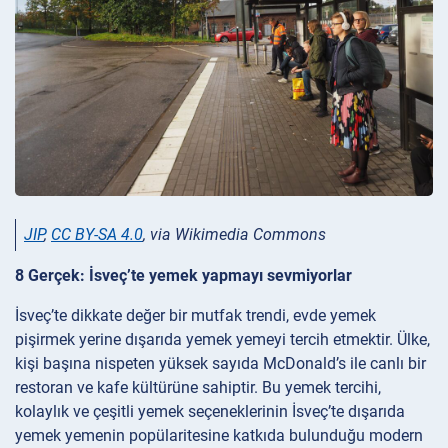
JIP
,
CC BY-SA 4.0
, via Wikimedia Commons
8 Gerçek: İsveç’te yemek yapmayı sevmiyorlar
İsveç’te dikkate değer bir mutfak trendi, evde yemek
pişirmek yerine dışarıda yemek yemeyi tercih etmektir. Ülke,
kişi başına nispeten yüksek sayıda McDonald’s ile canlı bir
restoran ve kafe kültürüne sahiptir. Bu yemek tercihi,
kolaylık ve çeşitli yemek seçeneklerinin İsveç’te dışarıda
yemek yemenin popülaritesine katkıda bulunduğu modern