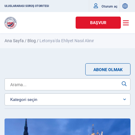
Oturum aç
ULUSLARARASI SÜRÜŞ OTORITESI
BAŞVUR
Ana Sayfa
/
Blog
/
Letonya'da Ehliyet Nasıl Alınır
ABONE OLMAK