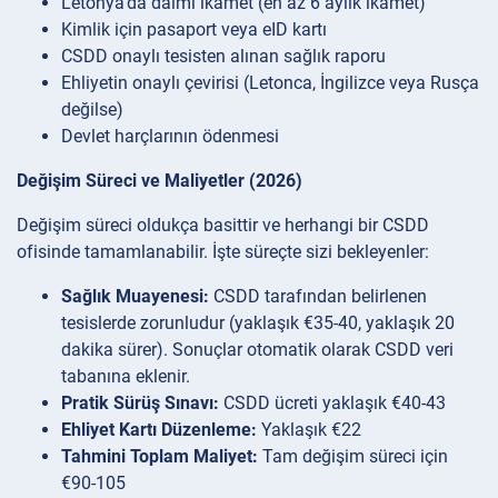
Letonya’da daimi ikamet (en az 6 aylık ikamet)
Kimlik için pasaport veya eID kartı
CSDD onaylı tesisten alınan sağlık raporu
Ehliyetin onaylı çevirisi (Letonca, İngilizce veya Rusça
değilse)
Devlet harçlarının ödenmesi
Değişim Süreci ve Maliyetler (2026)
Değişim süreci oldukça basittir ve herhangi bir CSDD
ofisinde tamamlanabilir. İşte süreçte sizi bekleyenler:
Sağlık Muayenesi:
CSDD tarafından belirlenen
tesislerde zorunludur (yaklaşık €35-40, yaklaşık 20
dakika sürer). Sonuçlar otomatik olarak CSDD veri
tabanına eklenir.
Pratik Sürüş Sınavı:
CSDD ücreti yaklaşık €40-43
Ehliyet Kartı Düzenleme:
Yaklaşık €22
Tahmini Toplam Maliyet:
Tam değişim süreci için
€90-105