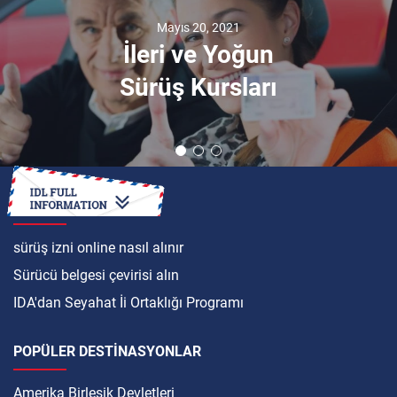
Mayıs 20, 2021
İleri ve Yoğun
Sürüş Kursları
ULUSLARARASI
sürüş izni online nasıl alınır
Sürücü belgesi çevirisi alın
IDA'dan Seyahat İi Ortaklığı Programı
POPÜLER DESTINASYONLAR
Amerika Birleşik Devletleri