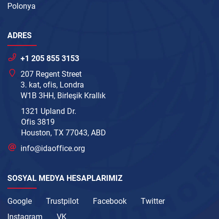
Polonya
ADRES
+1 205 855 3153
207 Regent Street
3. kat, ofis, Londra
W1B 3HH, Birleşik Krallık
1321 Upland Dr.
Ofis 3819
Houston, TX 77043, ABD
info@idaoffice.org
SOSYAL MEDYA HESAPLARIMIZ
Google
Trustpilot
Facebook
Twitter
Instagram
VK