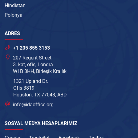
Hindistan
Polonya
ADRES
+1 205 855 3153
207 Regent Street
3. kat, ofis, Londra
W1B 3HH, Birleşik Krallık
1321 Upland Dr.
Ofis 3819
Houston, TX 77043, ABD
info@idaoffice.org
SOSYAL MEDYA HESAPLARIMIZ
Google
Trustpilot
Facebook
Twitter