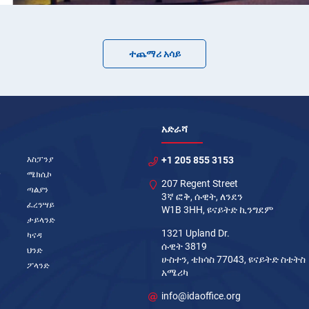
ተጨማሪ አሳይ
አድራሻ
እስፓንያ
+1 205 855 3153
ዝ
ሜክሲኮ
207 Regent Street
ጣልያን
3ኛ ፎቅ, ሱዊት, ለንደን
ፈረንሣይ
W1B 3HH, ዩናይትድ ኪንግደም
ታይላንድ
1321 Upland Dr.
ካናዳ
ሱዊት 3819
ህንድ
ሁስተን, ቴክሳስ 77043, ዩናይትድ ስቴትስ
ፖላንድ
አሜሪካ
info@idaoffice.org