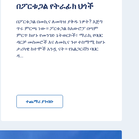
በፖርቱጋል የትራፊክ ህጎች
በፖርቱጋል በመኪና ለመጓዝ ያቅዱ ነዎት? እጅግ
ጥሩ ምርጫ ነው። ፖርቱጋል ከአውሮፓ በጣም
ምርጥ ከሆኑ የመንገድ ኔትወርኮች፣ ማራኪ የባህር
ዳርቻ መስመሮች እና ለመኪና ጉዞ ተስማሚ ከሆኑ
ታሪካዊ ከተሞች አንዷ ናት። የአልጋርቭን ባህር
ዳ
...
ተጨማሪ ያንብቡ