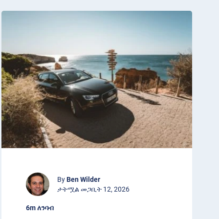
By
Ben Wilder
ታትሟል መጋቢት 12, 2026
6m ለንባብ