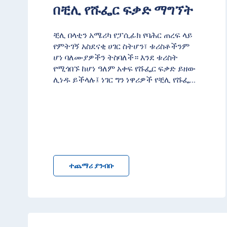
በቺሊ የሹፌር ፍቃድ ማግኘት
ቺሊ በላቲን አሜሪካ የፓሲፊክ የባሕር ጠረፍ ላይ
የምትገኝ አስደናቂ ሀገር ስትሆን፣ ቱሪስቶችንም
ሆነ ባለሙያዎችን ትስባለች። እንደ ቱሪስት
የሚጎበኙ ከሆነ ዓለም አቀፍ የሹፌር ፍቃድ ይዘው
ሊነዱ ይችላሉ፤ ነገር ግን ነዋሪዎች የቺሊ የሹፌ
...
ተጨማሪ ያንብቡ