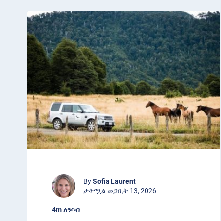
By
Sofia Laurent
ታትሟል መጋቢት 13, 2026
4m ለንባብ