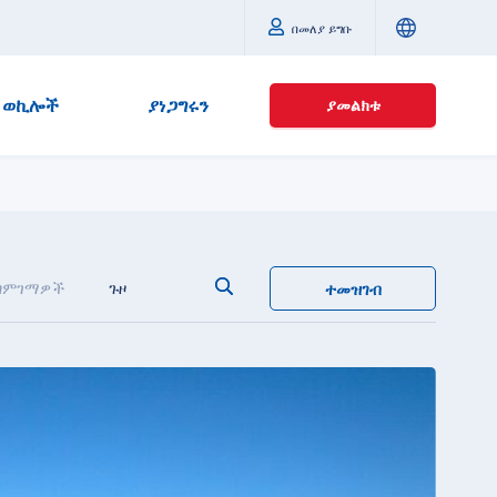
በመለያ ይግቡ
ወኪሎች
ያነጋግሩን
ያመልክቱ
ግምገማዎች
ጉዞ
ተመዝገብ