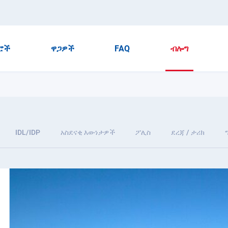
ሮች
ዋጋዎች
FAQ
ብሎግ
IDL/IDP
አስደናቂ እውነታዎች
ፖሊስ
ደረጃ / ታሪክ