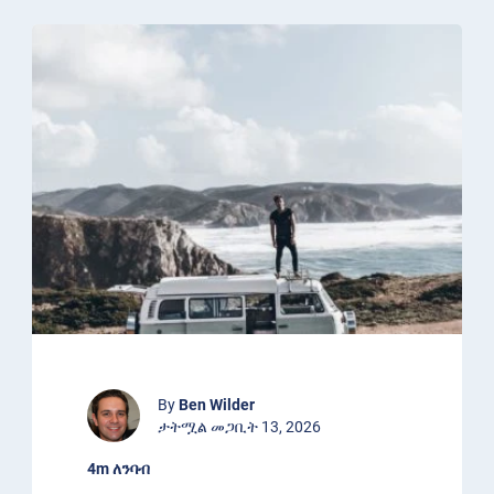
By
Ben Wilder
ታትሟል መጋቢት 13, 2026
4m ለንባብ