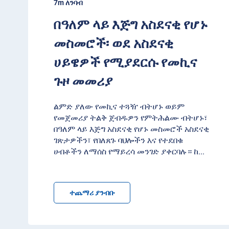
7m ለንባብ
በዓለም ላይ እጅግ አስደናቂ የሆኑ
መስመሮች፡ ወደ አስደናቂ
ሀይዌዎች የሚያደርሱ የመኪና
ጉዞ መመሪያ
ልምድ ያለው የመኪና ተጓዥ ብትሆኑ ወይም
የመጀመሪያ ትልቅ ጀብዱዎን የምትሕልሙ ብትሆኑ፣
በዓለም ላይ እጅግ አስደናቂ የሆኑ መስመሮች አስደናቂ
ገጽታዎችን፣ የበለጸጉ ባህሎችን እና የተደበቁ
ሀብቶችን ለማሰስ የማይረሳ መንገድ ያቀርባሉ። ከ
...
ተጨማሪ ያንብቡ