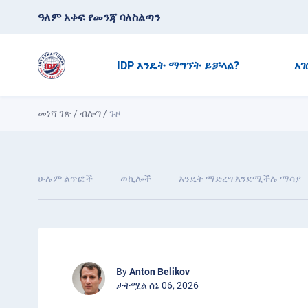
ዓለም አቀፍ የመንጃ ባለስልጣን
IDP እንዴት ማግኘት ይቻላል?
አገ
መነሻ ገጽ
/
ብሎግ
/
ጉዞ
ሁሉም ልጥፎች
ወኪሎች
እንዴት ማድረግ እንደሚችሉ ማሳያ
By
Anton Belikov
ታትሟል ሰኔ 06, 2026