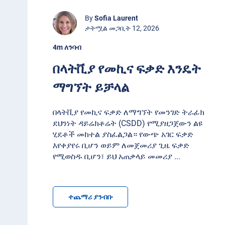
By
Sofia Laurent
ታትሟል መጋቢት 12, 2026
4m ለንባብ
በላትቪያ የመኪና ፍቃድ እንዴት
ማግኘት ይቻላል
በላትቪያ የመኪና ፍቃድ ለማግኘት የመንገድ ትራፊክ
ደህንነት ዳይሬክቶሬት (CSDD) የሚያዘጋጀውን ልዩ
ሂደቶች መከተል ያስፈልጋል። የውጭ አገር ፍቃድ
እየቀያየሩ ቢሆን ወይም ለመጀመሪያ ጊዜ ፍቃድ
የሚወስዱ ቢሆን፣ ይህ አጠቃላይ መመሪያ
...
ተጨማሪ ያንብቡ