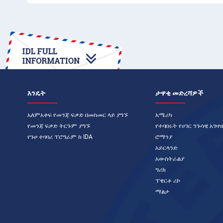
እንዴት
ታዋቂ መድረሻዎች
አለምአቀፍ የመንጃ ፍቃድ በመስመር ላይ ያግኙ
አሜሪካ
የመንጃ ፍቃድ ትርጉም ያግኙ
የተባበሩት የሀገር ንጉሳዊ አገዛ
የጉዞ ተባባሪ ፕሮግራም ከ IDA
ሮማንያ
አይርላንድ
አውስትራልያ
ግሪክ
ፕዌርቶ ሪኮ
ማልታ