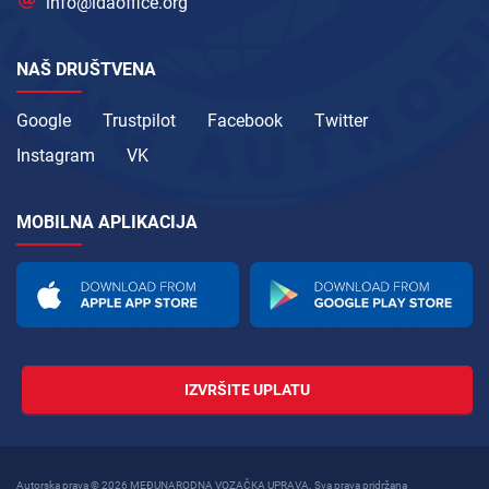
info@idaoffice.org
NAŠ DRUŠTVENA
Google
Trustpilot
Facebook
Twitter
Instagram
VK
MOBILNA APLIKACIJA
IZVRŠITE UPLATU
Autorska prava © 2026 MEĐUNARODNA VOZAČKA UPRAVA. Sva prava pridržana