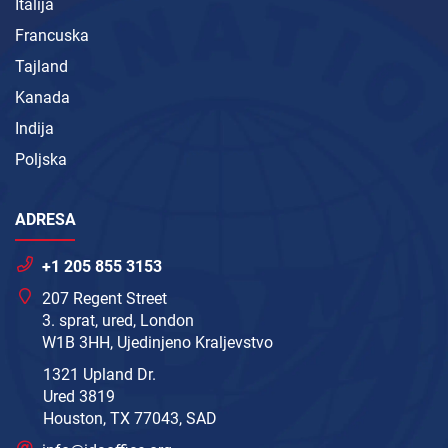
Italija
Francuska
Tajland
Kanada
Indija
Poljska
ADRESA
+1 205 855 3153
207 Regent Street
3. sprat, ured, London
W1B 3HH, Ujedinjeno Kraljevstvo
1321 Upland Dr.
Ured 3819
Houston, TX 77043, SAD