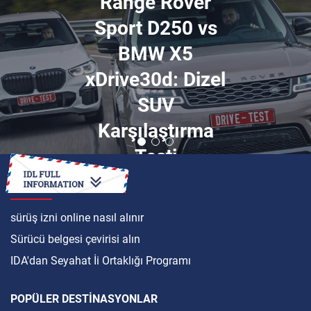
Range Rover
Sport D250 vs
BMW X5
xDrive30d: Dizel
SUV
Karşılaştırma
Testi
ULUSLARARASI
sürüş izni online nasıl alınır
Sürücü belgesi çevirisi alın
IDA'dan Seyahat İi Ortaklığı Programı
POPÜLER DESTINASYONLAR