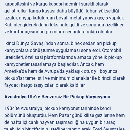
kapasitesini ve kargo kasası hacmini sürekli olarak
geliştirdiler. Kargo kasası daha büyüdü, taban yüksekliği
azaldı, ahşap kutulardan boyalı metal yapıya geçiş yapıldı.
Kabinler giderek daha lüks hale geldi ve sonunda özellikler
ve konfor açısından premium sedanlara rakip oldular.
İkinci Dünya Savaşı’ndan sonra, binek sedanları pickup
kamyonlara dönüştürme uygulaması sona erdi. Otomobil
üreticileri, özel şasi platformlarında amaca yönelik pickup
kamyonetler tasarlamaya başladılar. Ancak, hem
Amerika’da hem de Avrupa’da yaklaşık otuz yıl boyunca,
pickup’lar temel stil ve minimum olanaklar ile birincil olarak
faydacı kargo taşıyıcıları olarak kaldılar.
Avustralya Ute’u: Benzersiz Bir Pickup Varyasyonu
1934’te Avustralya, pickup kamyonet tarihinde kendi
bölümünü oluşturdu. Hem Pazar günü kilise gezilerine hem
de hafta içi canlı hayvan taşımacılığına uygun bir araç
talebi için bir çiftçinin isteğine yanıt olarak, Ford Avustralya