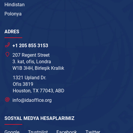
Hindistan
Polonya
ADRES
+1 205 855 3153
207 Regent Street
3. kat, ofis, Londra
W1B 3HH, Birleşik Krallık
1321 Upland Dr.
Ofis 3819
Houston, TX 77043, ABD
info@idaoffice.org
SOSYAL MEDYA HESAPLARIMIZ
Google
Trustpilot
Facebook
Twitter