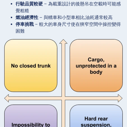
行駛品質較硬
– 為載重設計的後懸吊在空載時可能感
覺粗糙
燃油經濟性
– 與轎車和小型車相比,油耗通常較高
停車挑戰
– 較大的車身尺寸使在狹窄空間中操控變得
困難