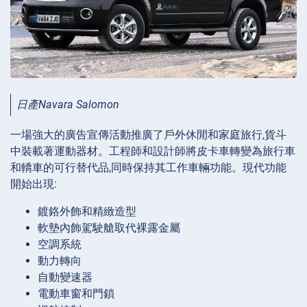
日產Navara Salomon
一場強大的廣告宣傳活動推廣了戶外休閒和家庭旅行,貨斗
中裝載著運動器材。工程師和設計師將皮卡車轉變為旅行車
和轎車的可行替代品,同時保持其工作車輛功能。現代功能
開始出現:
鍍鉻外飾和精緻造型
軟墊內飾駕駛艙取代裸露金屬
空調系統
動力轉向
自動變速器
電動車窗和門鎖