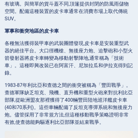
有玻璃。與簡單的貨斗蓋不同,頂篷提供封閉的防風雨儲物
空間。配備這種裝置的皮卡車通常在消費市場上取代傳統
SUV。
軍事和衝突地區的皮卡車
各種無法獲得裝甲車的武裝團體發現,皮卡車是安裝重型武
器的絕佳平台。大口徑機槍、無後座力炮、迫擊砲和小型火
箭發射器將皮卡車轉變為移動射擊陣地,通常稱為「技術
車」。這種即興改裝已在阿富汗、尼加拉瓜和伊拉克得到記
錄。
1983-87年利比亞和查德之間的衝突被稱為「豐田戰爭」。
查德軍隊缺乏坦克、飛機、直升機和重型火砲來對抗利比亞
部隊,從歐洲盟友那裡獲得了400輛豐田陸地巡洋艦皮卡車
(40和70系列)。這些車輛配備了反坦克導彈系統和無後座力
炮。儘管採用了非常規方法,但這種移動戰爭策略證明非常
有效,使查德能夠驅逐利比亞部隊並結束戰爭。