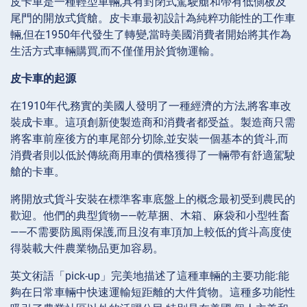
皮卡車是一種輕型車輛,具有封閉式駕駛艙和帶有低側板及
尾門的開放式貨艙。皮卡車最初設計為純粹功能性的工作車
輛,但在1950年代發生了轉變,當時美國消費者開始將其作為
生活方式車輛購買,而不僅僅用於貨物運輸。
皮卡車的起源
在1910年代,務實的美國人發明了一種經濟的方法,將客車改
裝成卡車。這項創新使製造商和消費者都受益。製造商只需
將客車前座後方的車尾部分切除,並安裝一個基本的貨斗,而
消費者則以低於傳統商用車的價格獲得了一輛帶有舒適駕駛
艙的卡車。
將開放式貨斗安裝在標準客車底盤上的概念最初受到農民的
歡迎。他們的典型貨物——乾草捆、木箱、麻袋和小型牲畜
——不需要防風雨保護,而且沒有車頂加上較低的貨斗高度使
得裝載大件農業物品更加容易。
英文術語「pick-up」完美地描述了這種車輛的主要功能:能
夠在日常車輛中快速運輸短距離的大件貨物。這種多功能性