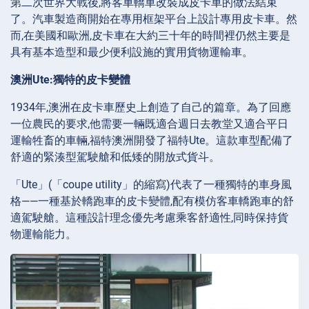
第二次世界大戰後,將客車轎車改裝成皮卡車的做法結束
了。汽車製造商開始在專用框架平台上設計專用皮卡車。然
而,在美國和歐洲,皮卡車在大約三十年的時間裡仍然主要是
具有基本造型和最少便利設施的實用貨物運輸車。
澳洲Ute:獨特的皮卡變體
1934年,澳洲在皮卡車歷史上創造了自己的篇章。為了回應
一位農民的要求,他需要一輛既適合週日去教堂又適合平日
運輸牲畜的車輛,福特澳洲開發了福特Ute。這款車型配備了
舒適的緊湊型駕駛艙和低矮的開放式貨斗。
「Ute」(「coupe utility」的縮寫)代表了一種獨特的車身風
格——一種基於轎跑車的皮卡變體,配有模仿客車轎跑車的舒
適駕駛艙。這種設計理念優先考慮乘客舒適性,同時保持貨
物運輸能力。