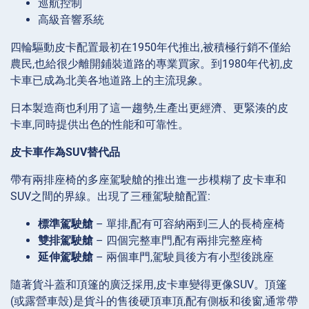
巡航控制
高級音響系統
四輪驅動皮卡配置最初在1950年代推出,被積極行銷不僅給
農民,也給很少離開鋪裝道路的專業買家。到1980年代初,皮
卡車已成為北美各地道路上的主流現象。
日本製造商也利用了這一趨勢,生產出更經濟、更緊湊的皮
卡車,同時提供出色的性能和可靠性。
皮卡車作為SUV替代品
帶有兩排座椅的多座駕駛艙的推出進一步模糊了皮卡車和
SUV之間的界線。出現了三種駕駛艙配置:
標準駕駛艙
– 單排,配有可容納兩到三人的長椅座椅
雙排駕駛艙
– 四個完整車門,配有兩排完整座椅
延伸駕駛艙
– 兩個車門,駕駛員後方有小型後跳座
隨著貨斗蓋和頂篷的廣泛採用,皮卡車變得更像SUV。頂篷
(或露營車殼)是貨斗的售後硬頂車頂,配有側板和後窗,通常帶