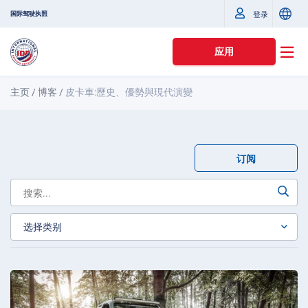
国际驾驶执照
登录
应用
主页
/
博客
/
皮卡車:歷史、優勢與現代演變
订阅