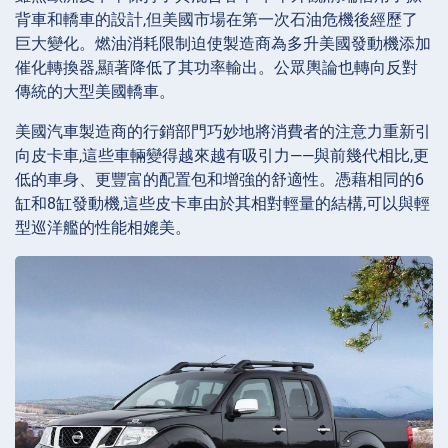
背車和轎車的設計,但美國市場在第一次石油危機後經歷了
巨大變化。燃油消耗限制迫使製造商為多升美國發動機添加
催化轉換器,顯著降低了其功率輸出。公眾輿論也轉向反對
傳統的大型美國轎車。
美國汽車製造商的行銷部門巧妙地將消費者的注意力重新引
向皮卡車,這些車輛變得越來越有吸引力——與前幾代相比,更
低的車身、更豐富的配置包和增強的舒適性。憑藉相同的6
缸和8缸發動機,這些皮卡車由於其相對輕量的結構,可以與輕
型巡洋艦的性能相媲美。