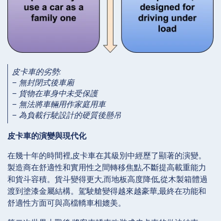
皮卡車的劣勢:
– 無封閉式後車廂
– 貨物在車身中未受保護
– 無法將車輛用作家庭用車
– 為負載行駛設計的硬質後懸吊
皮卡車的演變與現代化
在幾十年的時間裡,皮卡車在其級別中經歷了顯著的演變。
製造商在舒適性和實用性之間轉移焦點,不斷提高載重能力
和貨斗容積。貨斗變得更大,而地板高度降低,從木製箱體過
渡到塗漆金屬結構。駕駛艙變得越來越豪華,最終在功能和
舒適性方面可與高檔轎車相媲美。