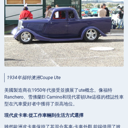
1934年福特澳洲Coupe Ute
美國製造商在1950年代接受並擴展了ute概念。像福特
Ranchero、雪佛蘭El Camino和現代霍頓Ute這樣的標誌性車
型在汽車愛好者中獲得了崇高地位。
現代皮卡車:從工作車輛到生活方式選擇
雖然歐洲皮卡車保持了其混合客車-卡車外觀,前端借用了掀