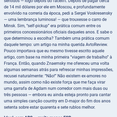
sentidos — logo depois do facelift. Depois de pagar cerca
de 14 mil dólares por ele em Moscou, e profundamente
envolvido na correria da época, pedi a Sergei Voskresensky
— uma lembrança luminosa! — que trouxesse o carro de
Minsk. Sim, “self-pickup” era prática comum entre os
primeiros concessionários oficiais daqueles anos. E sabe o
que determinou a escolha? Também uma prática comum
daquele tempo: um artigo na minha querida AvtoReview.
Pouco importava que eu mesmo tivesse escrito aquele
artigo, com base na minha primeira “viagem de trabalho” à
França. Então, quando Znaemsky me ofereceu uma volta
algumas semanas atrás para refrescar minhas impressões,
recusei naturalmente: “Não!” Não existem ex-amores no
mundo, assim como não existe força que me faça virar
uma garrafa de Agdam num corredor com mais duas ou
três pessoas — embora eu ainda esteja pronto para cantar
uma simples canção country em D-major do fim dos anos
setenta sobre estar quarenta e sete rublos melhor.