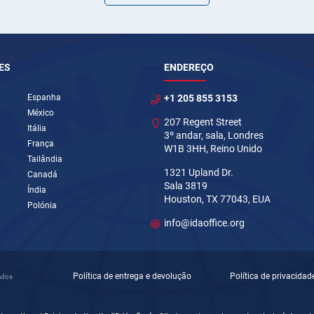
ES
ENDEREÇO
Espanha
+1 205 855 3153
México
207 Regent Street
Itália
3º andar, sala, Londres
França
W1B 3HH, Reino Unido
Tailândia
1321 Upland Dr.
Canadá
Sala 3819
Índia
Houston, TX 77043, EUA
Polónia
info@idaoffice.org
Política de entrega e devolução
Política de privacidad
ados