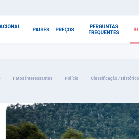
NACIONAL
PERGUNTAS
PAÍSES
PREÇOS
B
FREQÜENTES
D
Fatos interessantes
Polícia
Classificação / Histórico