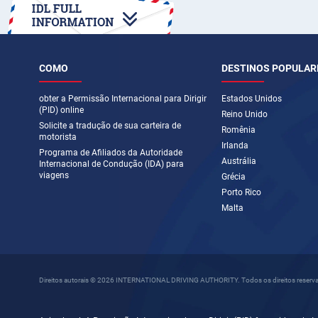
COMO
DESTINOS POPULAR
obter a Permissão Internacional para Dirigir
Estados Unidos
(PID) online
Reino Unido
Solicite a tradução de sua carteira de
Romênia
motorista
Irlanda
Programa de Afiliados da Autoridade
Austrália
Internacional de Condução (IDA) para
viagens
Grécia
Porto Rico
Malta
Direitos autorais © 2026 INTERNATIONAL DRIVING AUTHORITY. Todos os direitos reserv