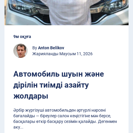
9м оқуға
By
Anton Belikov
Жарияланды Маусым 11, 2026
Автомобиль шуын және
дірілін тиімді азайту
жолдары
Әрбір жүргізуші автомобильден әртүрлі нәрсені
бағалайды — біреулер салон кеңістігіне мән берсе,
басқалары өткір басқару сезімін қалайды. Дегенмен
аку
...