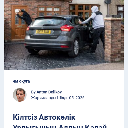
4м оқуға
By
Anton Belikov
Жарияланды Шілде 05, 2026
Кілтсіз Автокөлік
Ұрлығының Алдын Қалай