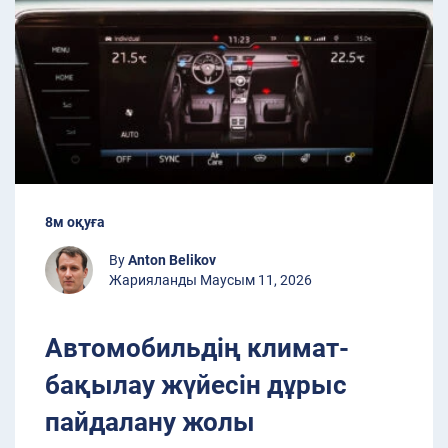
8м оқуға
By
Anton Belikov
Жарияланды Маусым 11, 2026
Автомобильдің климат-
бақылау жүйесін дұрыс
пайдалану жолы