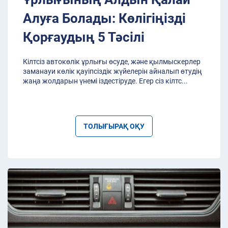
Алуға Болады: Көлігіңізді
Қорғаудың 5 Тәсілі
Кілтсіз автокөлік ұрлығы өсуде, және қылмыскерлер
заманауи көлік қауіпсіздік жүйелерін айналып өтудің
жаңа жолдарын үнемі іздестіруде. Егер сіз кілтс
...
ТОЛЫҒЫРАҚ ОҚУ