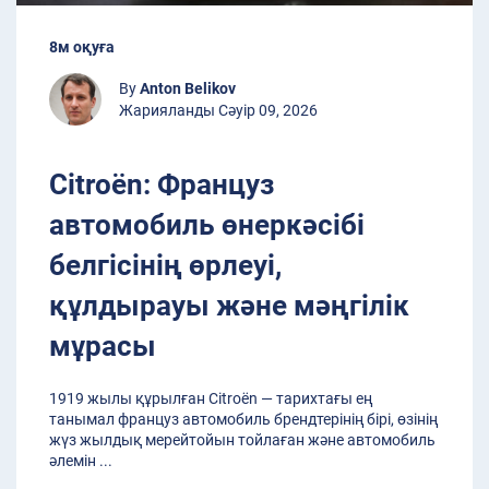
8м оқуға
By
Anton Belikov
Жарияланды Сәуір 09, 2026
Citroën: Француз
автомобиль өнеркәсібі
белгісінің өрлеуі,
құлдырауы және мәңгілік
мұрасы
1919 жылы құрылған Citroën — тарихтағы ең
танымал француз автомобиль брендтерінің бірі, өзінің
жүз жылдық мерейтойын тойлаған және автомобиль
әлемін
...