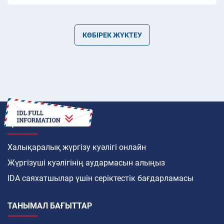
КӨБІРЕК ЖҮКТЕУ
ҚАЛАЙ
Халықаралық жүргізу куәлігі онлайн
Жүргізуші куәлігінің аудармасын алыңыз
IDA саяхатшылар үшін серіктестік бағдарламасы
ТАНЫМАЛ БАҒЫТТАР