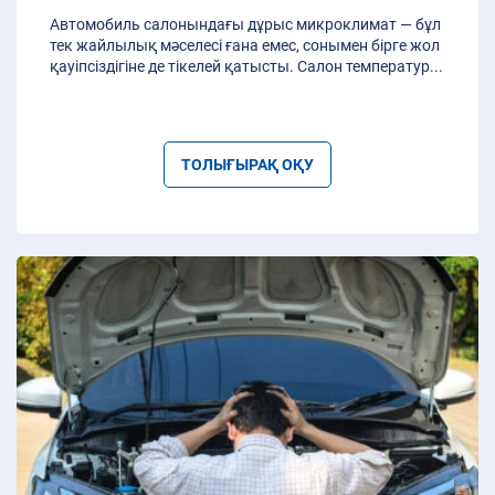
Автомобиль салонындағы дұрыс микроклимат — бұл
тек жайлылық мәселесі ғана емес, сонымен бірге жол
қауіпсіздігіне де тікелей қатысты. Салон температур
...
ТОЛЫҒЫРАҚ ОҚУ