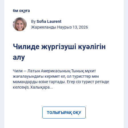
6м оқуға
By
Sofia Laurent
Жарияланды Наурыз 13, 2026
Чилиде жүргізуші куәлігін
алу
Чили — Латын Америкасының Тынық мұхит
жағалауындағы керемет ел, ол туристтер мен
мамандарды өзіне тартады. Егер сіз турист ретінде
келсеңіз, Халықара
...
ТОЛЫҒЫРАҚ ОҚУ