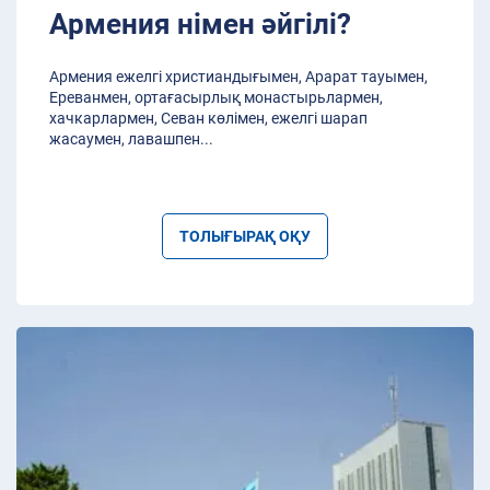
Армения німен әйгілі?
Армения ежелгі христиандығымен, Арарат тауымен,
Ереванмен, ортағасырлық монастырьлармен,
хачкарлармен, Севан көлімен, ежелгі шарап
жасаумен, лавашпен
...
ТОЛЫҒЫРАҚ ОҚУ