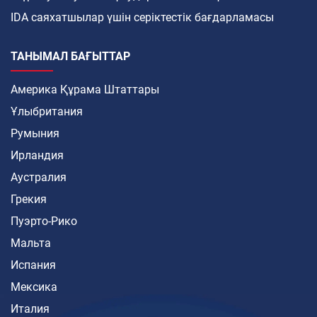
IDA саяхатшылар үшін серіктестік бағдарламасы
ТАНЫМАЛ БАҒЫТТАР
Америка Құрама Штаттары
Ұлыбритания
Румыния
Ирландия
Аустралия
Грекия
Пуэрто-Рико
Мальта
Испания
Мексика
Италия