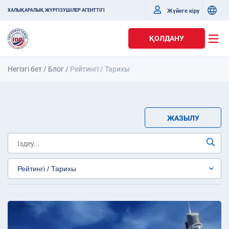
Жүйеге кіру
ХАЛЫҚАРАЛЫҚ ЖҮРГІЗУШІЛЕР АГЕНТТІГІ
ҚОЛДАНУ
Негізгі бет
/
Блог
/
Рейтингі / Тарихы
ЖАЗЫЛУ