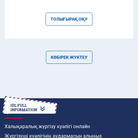
ТОЛЫҒЫРАҚ ОҚУ
КӨБІРЕК ЖҮКТЕУ
ҚАЛАЙ
Халықаралық жүргізу куәлігі онлайн
Жүргізуші куәлігінің аудармасын алыңыз