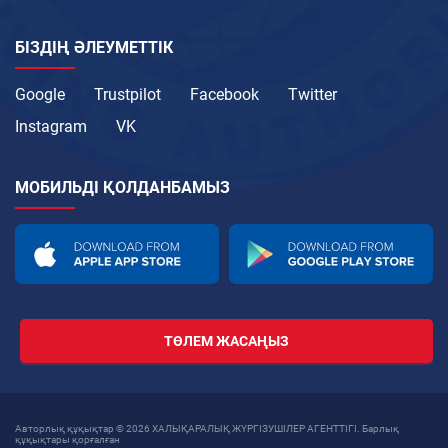
БІЗДІҢ ӘЛЕУМЕТТІК
Google
Trustpilot
Facebook
Twitter
Instagram
VK
МОБИЛЬДІ ҚОЛДАНБАМЫЗ
ТӨЛЕМ ЖАСАҢЫЗ
Авторлық құқықтар © 2026 ХАЛЫҚАРАЛЫҚ ЖҮРГІЗУШІЛЕР АГЕНТТІГІ. Барлық
құқықтары қорғалған