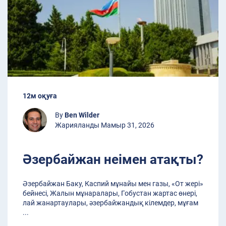
12м оқуға
By
Ben Wilder
Жарияланды Мамыр 31, 2026
Әзербайжан неімен атақты?
Әзербайжан Баку, Каспий мұнайы мен газы, «От жері»
бейнесі, Жалын мұнаралары, Гобустан жартас өнері,
лай жанартаулары, әзербайжандық кілемдер, мұғам
...