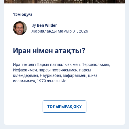
15м оқуға
By
Ben Wilder
Жарияланды Мамыр 31, 2026
Иран німен атақты?
Иран ежелгі Парсы патшалығымен, Персепольмен,
Исфаханмен, парсы поэзиясымен, парсы
кілемдерімен, Наурызбен, зафаранмен, шиғa
исламымен, 1979 жылғы Ис
...
ТОЛЫҒЫРАҚ ОҚУ