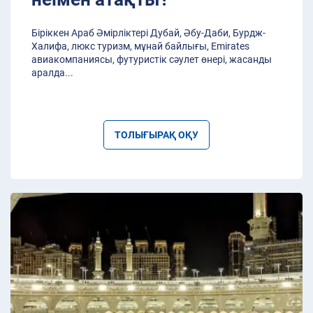
Біріккен Араб Әмірліктері Дубай, Әбу-Даби, Бурдж-
Халифа, люкс туризм, мұнай байлығы, Emirates
авиакомпаниясы, футуристік сәулет өнері, жасанды
аралда
...
ТОЛЫҒЫРАҚ ОҚУ