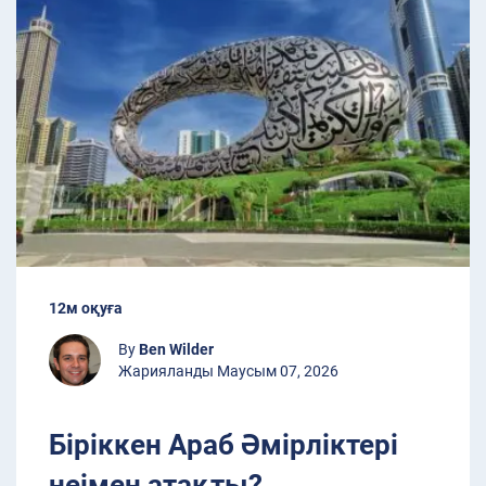
12м оқуға
By
Ben Wilder
Жарияланды Маусым 07, 2026
Біріккен Араб Әмірліктері
неімен атақты?