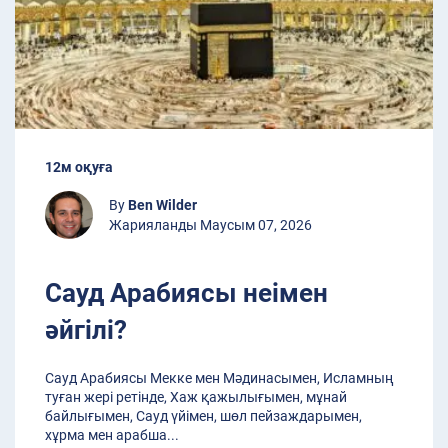
12м оқуға
By
Ben Wilder
Жарияланды Маусым 07, 2026
Сауд Арабиясы неімен
әйгілі?
Сауд Арабиясы Мекке мен Мәдинасымен, Исламның
туған жері ретінде, Хаж қажылығымен, мұнай
байлығымен, Сауд үйімен, шөл пейзаждарымен,
хұрма мен арабша
...