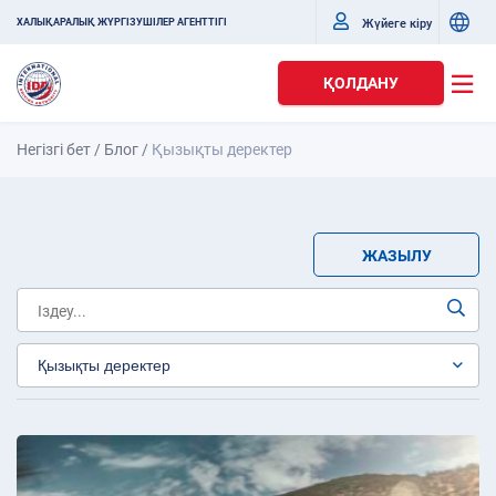
Жүйеге кіру
ХАЛЫҚАРАЛЫҚ ЖҮРГІЗУШІЛЕР АГЕНТТІГІ
ҚОЛДАНУ
Негізгі бет
/
Блог
/
Қызықты деректер
ЖАЗЫЛУ