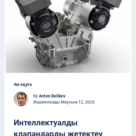
4м оқуға
By
Anton Belikov
Жарияланды Маусым 12, 2026
Интеллектуалды
клапандарды жетектеу