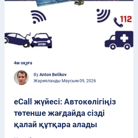
4м оқуға
By
Anton Belikov
Жарияланды Маусым 09, 2026
eCall жүйесі: Автокөлігіңіз
төтенше жағдайда сізді
қалай құтқара алады