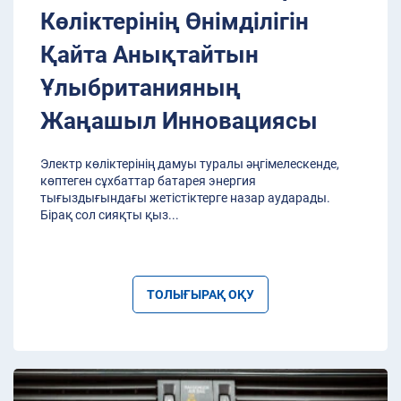
Көліктерінің Өнімділігін
Қайта Анықтайтын
Ұлыбританияның
Жаңашыл Инновациясы
Электр көліктерінің дамуы туралы әңгімелескенде,
көптеген сұхбаттар батарея энергия
тығыздығындағы жетістіктерге назар аударады.
Бірақ сол сияқты қыз
...
ТОЛЫҒЫРАҚ ОҚУ