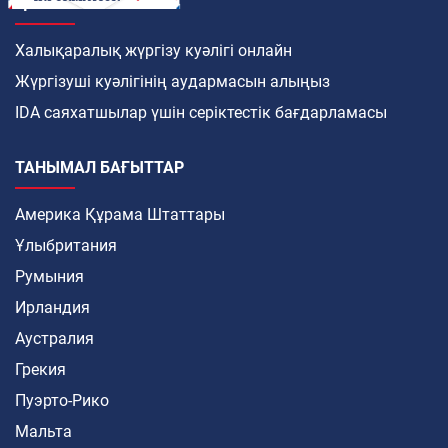
ҚАЛАЙ
Халықаралық жүргізу куәлігі онлайн
Жүргізуші куәлігінің аудармасын алыңыз
IDA саяхатшылар үшін серіктестік бағдарламасы
ТАНЫМАЛ БАҒЫТТАР
Америка Құрама Штаттары
Ұлыбритания
Румыния
Ирландия
Аустралия
Грекия
Пуэрто-Рико
Мальта