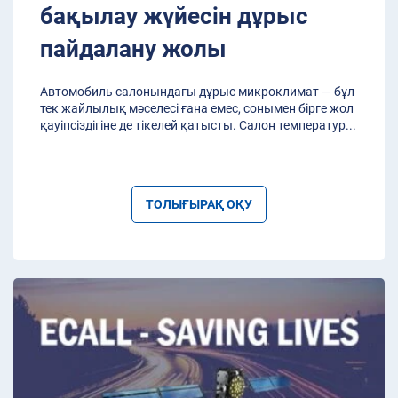
бақылау жүйесін дұрыс
пайдалану жолы
Автомобиль салонындағы дұрыс микроклимат — бұл
тек жайлылық мәселесі ғана емес, сонымен бірге жол
қауіпсіздігіне де тікелей қатысты. Салон температур
...
ТОЛЫҒЫРАҚ ОҚУ