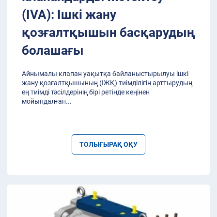
(IVA): Ішкі жану
қозғалтқышын басқарудың
болашағы
Айнымалы клапан уақытқа байланыстырылуы ішкі
жану қозғалтқышының (ІЖҚ) тиімділігін арттырудың
ең тиімді тәсілдерінің бірі ретінде кеңінен
мойындалған
...
ТОЛЫҒЫРАҚ ОҚУ