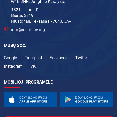
W1B 3HH, Jungtinė Karalystė
1321 Upland Dr.
Biuras 3819
Hiustonas, Teksasas 77043, JAV
info@idaoffice.org
MŪSŲ SOC.
Google
Trustpilot
Facebook
Twitter
Instagram
VK
MOBILIOJI PROGRAMĖLĖ