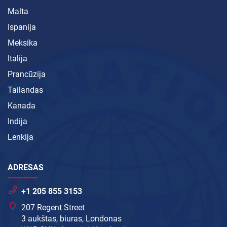
Malta
Ispanija
Meksika
Italija
Prancūzija
Tailandas
Kanada
Indija
Lenkija
ADRESAS
+1 205 855 3153
207 Regent Street
3 aukštas, biuras, Londonas