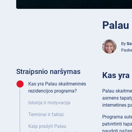
Palau
By
So
Paske
Straipsnio naršymas
Kas yra
Kas yra Palau skaitmeninės
Palau skaitmen
rezidencijos programa?
asmens tapatyb
Istorija ir motyvacija
internetines p
Terminai ir faktai
Programa sutei
patvirtinti ta
Kaip prašyti Palau
naudoti pažang