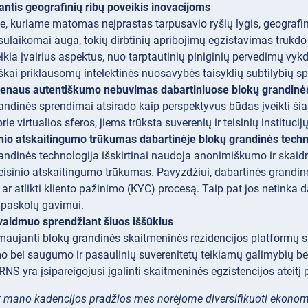
nantis geografinių ribų poveikis inovacijoms
e, kuriame matomas neįprastas tarpusavio ryšių lygis, geografi
sulaikomai auga, tokių dirbtinių apribojimų egzistavimas trukdo kl
veikia įvairius aspektus, nuo tarptautinių piniginių pervedimų v
škai priklausomų intelektinės nuosavybės taisyklių subtilybių s
erenaus autentiškumo nebuvimas dabartiniuose blokų grandin
andinės sprendimai atsirado kaip perspektyvus būdas įveikti šias 
prie virtualios sferos, jiems trūksta suverenių ir teisinių institu
sinio atskaitingumo trūkumas dabartinėje blokų grandinės techn
andinės technologija išskirtinai naudoja anonimiškumo ir skaid
eisinio atskaitingumo trūkumas. Pavyzdžiui, dabartinės grandi
 ar atlikti kliento pažinimo (KYC) procesą. Taip pat jos netinka
 paskolų gavimui.
vaidmuo sprendžiant šiuos iššūkius
maujanti blokų grandinės skaitmeninės rezidencijos platformų s
o bei saugumo ir pasaulinių suverenitetų teikiamų galimybių bei 
 RNS yra įsipareigojusi įgalinti skaitmeninės egzistencijos ateitį
 mano kadencijos pradžios mes norėjome diversifikuoti ekonomi