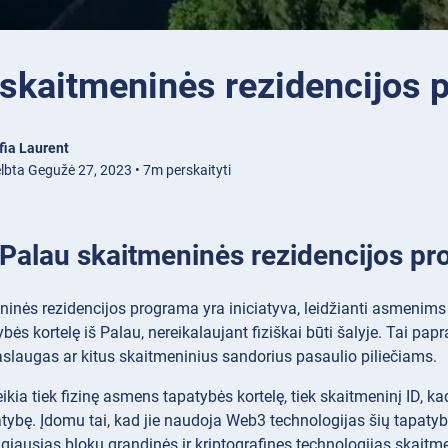
 skaitmeninės rezidencijos 
fia Laurent
lbta Gegužė 27, 2023 • 7m perskaityti
 Palau skaitmeninės rezidencijos p
inės rezidencijos programa yra iniciatyva, leidžianti asmenims
ės kortelę iš Palau, nereikalaujant fiziškai būti šalyje. Tai pap
aslaugas ar kitus skaitmeninius sandorius pasaulio piliečiams.
kia tiek fizinę asmens tapatybės kortelę, tiek skaitmeninį ID, kad
patybę. Įdomu tai, kad jie naudoja Web3 technologijas šių tapatyb
iausias blokų grandinės ir kriptografines technologijas skaitme