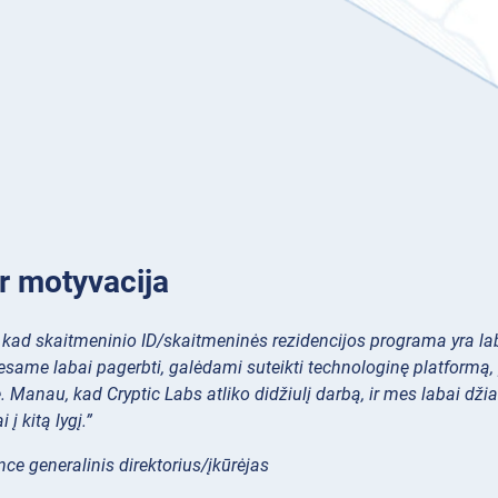
 ir motyvacija
kad skaitmeninio ID/skaitmeninės rezidencijos programa yra lab
 esame labai pagerbti, galėdami suteikti technologinę platformą
. Manau, kad Cryptic Labs atliko didžiulį darbą, ir mes labai dž
i į kitą lygį.”
nce generalinis direktorius/įkūrėjas