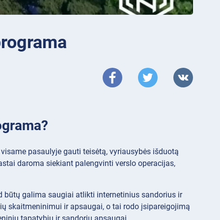
programa
rograma?
 visame pasaulyje gauti teisėtą, vyriausybės išduotą
rastai daroma siekiant palengvinti verslo operacijas,
 būtų galima saugiai atlikti internetinius sandorius ir
ių skaitmeninimui ir apsaugai, o tai rodo įsipareigojimą
ninių tapatybių ir sandorių apsaugai.