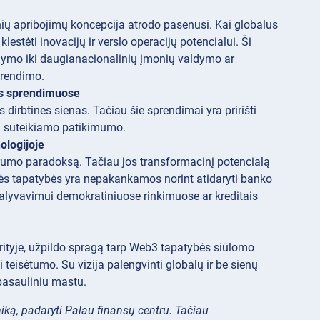
nių apribojimų koncepcija atrodo pasenusi. Kai globalus
estėti inovacijų ir verslo operacijų potencialui. Ši
ykdymo iki daugianacionalinių įmonių valdymo ar
prendimo.
ės sprendimuose
dirbtines sienas. Tačiau šie sprendimai yra pririšti
cijų suteikiamo patikimumo.
ologijoje
rumo paradoksą. Tačiau jos transformacinį potencialą
nės tapatybės yra nepakankamos norint atidaryti banko
 dalyvavimui demokratiniuose rinkimuose ar kreditais
rityje, užpildo spragą tarp Web3 tapatybės siūlomo
teisėtumo. Su vizija palengvinti globalų ir be sienų
 pasauliniu mastu.
ką, padaryti Palau finansų centru. Tačiau