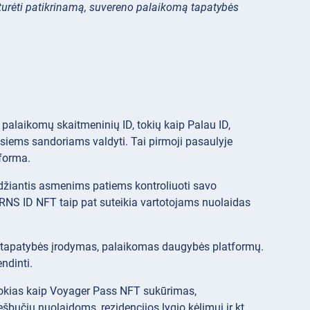
ų turėti patikrinamą, suvereno palaikomą tapatybės
palaikomų skaitmeninių ID, tokių kaip Palau ID,
siems sandoriams valdyti. Tai pirmoji pasaulyje
forma.
džiantis asmenims patiems kontroliuoti savo
 RNS ID NFT taip pat suteikia vartotojams nuolaidas
as tapatybės įrodymas, palaikomas daugybės platformų.
ndinti.
s, tokias kaip Voyager Pass NFT sukūrimas,
učių nuolaidoms, rezidencijos lygio kėlimui ir kt.