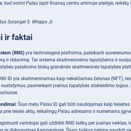
, kad norint Palau tapti finansų centru artimoje ateityje, reikėt
tas Surangel S. Whipps Jr.
 ir faktai
stem (RNS)
yra technologinė platforma, palaikanti suverenumo 
mą ir išdavimą. Tai sistema skaitmeninėms tapatybėms ir susiju
lstybės palaikoma blokų grandinės skaitmeninės tapatybės plat
RNS ID yra skaitmeninamas kaip nekeičiamas žetonas (NFT), lei
 nustatymus, pasirenkant įvairius tapatybės atskleidimo lygius.
bučiuose.
endimai
: Šiuo metu Palau ID gali būti naudojamas kaip teisėt
prie teisės aktų, reikalingų Palau adresams ir numeriams įgyve
egistruoti vartotojai gali uždirbti RNS taškų per įvairias veikla
 ar dalyvavimas kampanijose. Šiuos taškus galima naudoti viešb