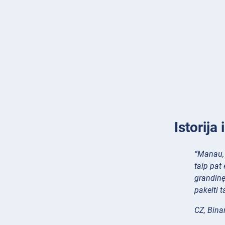
Istorija
“Manau, 
taip pat
grandinę
pakelti ta
CZ, Bina