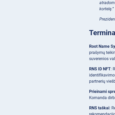
atradome
kortelę.”
Preziden
Terminai
Root Name Sy
prašymų teiki
suverenios va
RNS ID NFT
: 
identifikavimo
partnerių vieš
Prieinami spr
Komanda dirba 
RNS taškai
: R
rekomendacijos