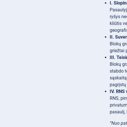
I. Slopi
Pasaulyj
ryšys ne
kliūtis 
geografi
II. Suv
Blokų gr
griežtai 
III. Tei
Blokų gr
stabdo t
sąskaitą
pagrįstų
IV. RNS 
RNS, pir
privatum
pasaulį,
“Nuo pat