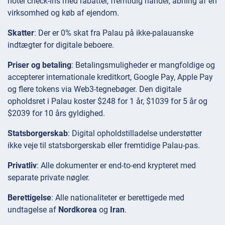
hotel check-ins med rabatter, fremtidig handel, åbning af en
virksomhed og køb af ejendom.
Skatter
: Der er 0% skat fra Palau på ikke-palauanske
indtægter for digitale beboere.
Priser og betaling
: Betalingsmuligheder er mangfoldige og
accepterer internationale kreditkort, Google Pay, Apple Pay
og flere tokens via Web3-tegnebøger. Den digitale
opholdsret i Palau koster $248 for 1 år, $1039 for 5 år og
$2039 for 10 års gyldighed.
Statsborgerskab
: Digital opholdstilladelse understøtter
ikke veje til statsborgerskab eller fremtidige Palau-pas.
Privatliv
: Alle dokumenter er end-to-end krypteret med
separate private nøgler.
Berettigelse
: Alle nationaliteter er berettigede med
undtagelse af
Nordkorea
og
Iran
.