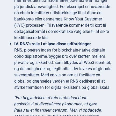
hæmmes dets transformative potentiale af mangel
på juridisk ansvarlighed. For eksempel er nuværende
on-chain identiteter utilstrækkelige til at åbne en
bankkonto eller gennemgå Know Your Customer
(KYC) processen. Tilsvarende kommer de til kort til
deltagelseformål i demokratiske valg eller til at sikre
kreditbaserede lån.
IV. RNS’s rolle i at løse disse udfordringer
RNS, pioneren inden for blockchain-native digitale
opholdsplatforme, bygger bro over kløften mellem
privatliv og sikkerhed, som tilbydes af Web3-identitet,
og de muligheder og legitimitet, der leveres af globale
suveræniteter. Med en vision om at facilitere en
global og grænseløs verden er RNS dedikeret til at
styrke fremtiden for digital eksistens på global skala.
“Fra begyndelsen af min embedsperiode
ønskede vi at diversificere økonomien, at gøre
Palau til et finansielt centrum. Men vi opdagede,