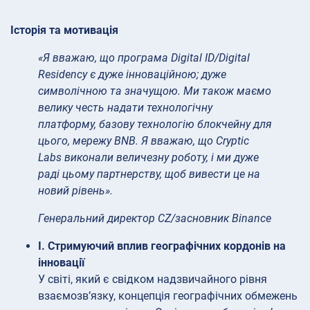
Історія та мотивація
«Я вважаю, що програма Digital ID/Digital
Residency є дуже інноваційною; дуже
символічною та значущою. Ми також маємо
велику честь надати технологічну
платформу, базову технологію блокчейну для
цього, мережу BNB. Я вважаю, що Cryptic
Labs виконали величезну роботу, і ми дуже
раді цьому партнерству, щоб вивести це на
новий рівень».
Генеральний директор CZ/засновник Binance
I. Стримуючий вплив географічних кордонів на
інновації
У світі, який є свідком надзвичайного рівня
взаємозв’язку, концепція географічних обмежень