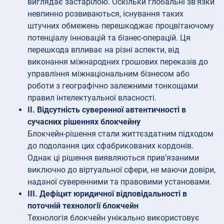
виглядає застарілою. Оскільки глобальні зв’язки
невпинно розвиваються, існування таких
штучних обмежень перешкоджає процвітаючому
потенціалу інновацій та бізнес-операцій. Ця
перешкода впливає на різні аспекти, від
виконання міжнародних грошових переказів до
управління міжнаціональним бізнесом або
роботи з географічно залежними тонкощами
правил інтелектуальної власності.
II. Відсутність суверенної автентичності в
сучасних рішеннях блокчейну
Блокчейн-рішення стали життєздатним підходом
до подолання цих сфабрикованих кордонів.
Однак ці рішення виявляються прив’язаними
виключно до віртуальної сфери, не маючи довіри,
наданої суверенними та правовими установами.
III. Дефіцит юридичної відповідальності в
поточній технології блокчейн
Технологія блокчейн унікально використовує