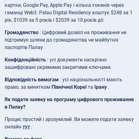
картки, Google Pay, Apple Pay і кілька токенів через
гаманці Web3. Palau Digital Residency коштує $248 за 1
рік, $1039 за 5 років і $2039 за 10 років дії.
Громадянство
: Цифровий дозвіл на проживання не
підтримує шляхи до громадянства чи майбутніх
паспортів Палау.
Конфіденційність
: усі документи наскрізно
зашифровані окремими закритими ключами.
Відповідність вимогам
: усі національності мають
право, за винятком
Північної Кореї
та
Ірану
.
Як подати заявку на програму цифрового проживання
в Палау?
Процес простий і зрозумілий. Ви можете подати заявку
онлайн
тут
.