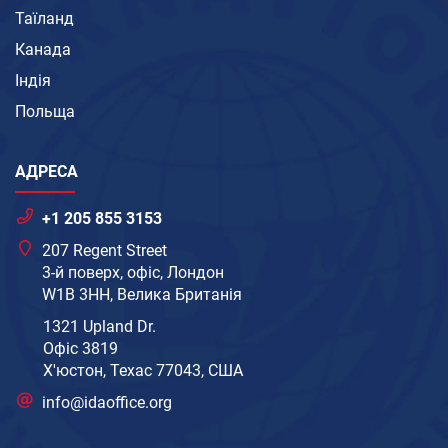
Таїланд
Канада
Індія
Польща
АДРЕСА
+1 205 855 3153
207 Regent Street
3-й поверх, офіс, Лондон
W1B 3HH, Велика Британія
1321 Upland Dr.
Офіс 3819
Х'юстон, Техас 77043, США
info@idaoffice.org