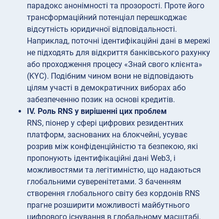
парадокс анонімності та прозорості. Проте його
трансформаційний потенціал перешкоджає
відсутність юридичної відповідальності.
Наприклад, поточні ідентифікаційні дані в мережі
не підходять для відкриття банківського рахунку
або проходження процесу «Знай свого клієнта»
(KYC). Подібним чином вони не відповідають
цілям участі в демократичних виборах або
забезпеченню позик на основі кредитів.
IV. Роль RNS у вирішенні цих проблем
RNS, піонер у сфері цифрових резидентних
платформ, заснованих на блокчейні, усуває
розрив між конфіденційністю та безпекою, які
пропонують ідентифікаційні дані Web3, і
можливостями та легітимністю, що надаються
глобальними суверенітетами. З баченням
створення глобального світу без кордонів RNS
прагне розширити можливості майбутнього
цифрового існування в глобальному масштабі.