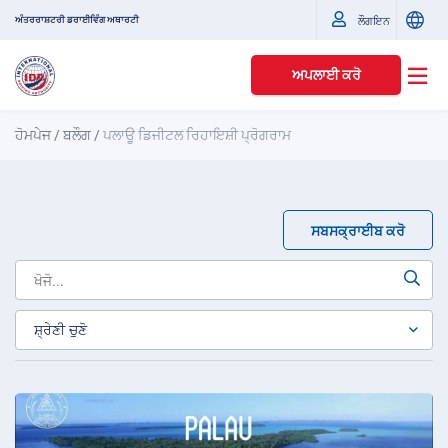
ਅੰਤਰਰਾਸ਼ਟਰੀ ਡਰਾਈਵਿੰਗ ਅਥਾਰਟੀ
ਲੌਗਇਨ
ਅਪਲਾਈ ਕਰੋ
ਹੋਮਪੇਜ
/
ਬਲੌਗ
/
ਪਲਾਊ ਡਿਜੀਟਲ ਰਿਹਾਇਸ਼ੀ ਪ੍ਰੋਗਰਾਮ
ਸਬਸਕ੍ਰਾਈਬ ਕਰੋ