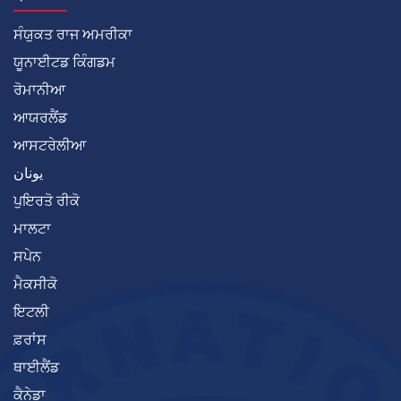
ਸੰਯੁਕਤ ਰਾਜ ਅਮਰੀਕਾ
ਯੂਨਾਈਟਡ ਕਿੰਗਡਮ
ਰੋਮਾਨੀਆ
ਆਯਰਲੈਂਡ
ਆਸਟਰੇਲੀਆ
يونان
ਪੁਇਰਤੋ ਰੀਕੋ
ਮਾਲਟਾ
ਸਪੇਨ
ਮੈਕਸੀਕੋ
ਇਟਲੀ
ਫ਼ਰਾਂਸ
ਥਾਈਲੈਂਡ
ਕੈਨੇਡਾ