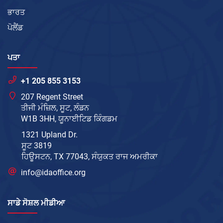
ਭਾਰਤ
ਪੋਲੈਂਡ
ਪਤਾ
+1 205 855 3153
207 Regent Street
ਤੀਜੀ ਮੰਜ਼ਿਲ, ਸੂਟ, ਲੰਡਨ
W1B 3HH, ਯੂਨਾਈਟਿਡ ਕਿੰਗਡਮ
1321 Upland Dr.
ਸੂਟ 3819
ਹਿਊਸਟਨ, TX 77043, ਸੰਯੁਕਤ ਰਾਜ ਅਮਰੀਕਾ
info@idaoffice.org
ਸਾਡੇ ਸੋਸ਼ਲ ਮੀਡੀਆ