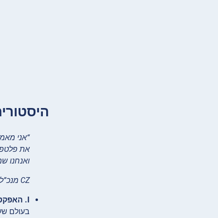
היסטוריה
“אני מאמי
ואנחנו שמ
CZ מנכ”ל/מייסד של Binance
I. האפקט המגביל של גבולות גיאוגרפיים על חדשנות
בעולם שעד