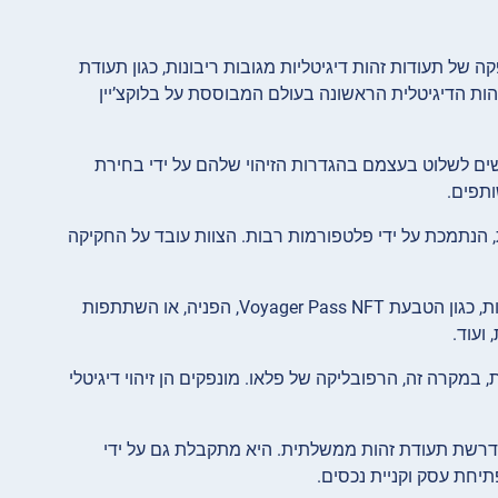
של תעודות זהות דיגיטליות מגובות ריבונות, כגון תעודת
זהות הדיגיטלית הראשונה בעולם המבוססת על בלוקצ’יין
בלתי ניתן להחלפה (NFT) המאפשרת לאנשים לשלוט בעצמם בהגדרות הזיהוי שלהם על ידי בחירת
 הנתמכת על ידי פלטפורמות רבות. הצוות עובד על החקיקה
: משתמשים רשומים יכולים להרוויח נקודות RNS באמצעות פעילויות שונות, כגון הטבעת Voyager Pass NFT, הפניה, או השתתפות
ועוד.
ת, במקרה זה, הרפובליקה של פלאו. מונפקים הן זיהוי דיגיטלי
נדרשת תעודת זהות ממשלתית. היא מתקבלת גם על ידי
תיחת עסק וקניית נכסים.