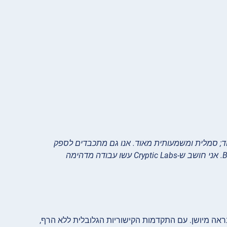
וד; סמלית ומשמעותית מאוד. אנו גם מתכבדים לספק
את פלטפורמת הטכנולוגיה, טכנולוגיית הבלוקצ’יין הבסיסית לכך, שרשרת ה-BNB. אני חושב ש-Cryptic Labs עשו עבודה מדהימה
נראה מיושן. עם התקדמות הקישוריות הגלובלית ללא הרף,