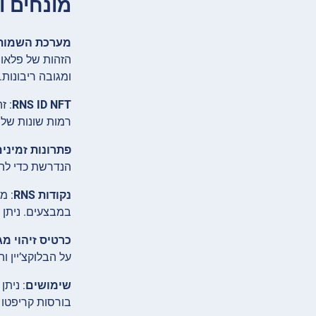
מונחים ו
מערכת השמות הש
הזהות של פלאו.
ומגובה ריבונות.
RNS ID NFT
רמות שונות של חשיפת זיהוי. ה-RNS ID NFT
פתרונות זמיני
הנדרשת כדי להפ
נקודות RNS
במבצעים. ניתן 
כרטיס זיהוי מג
על הבלוקצ’יין והן
שימושים
: נית
בורסות קריפטו 