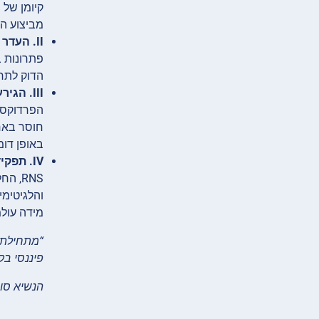
קיומן של
מביצוע הע
II. העדר אותנטיות ריבונית בפתרונות הבלוקצ’יין הנוכחיים
פתרונות ב
הדוק לתחו
III. הגירעון באחריות משפטית בטכנולוגיית הבלוקצ’יין הנוכחית
הפרדוקס ש
באופן דו
IV. תפקידה של RNS בהתמודדות עם אתגרים אלה
מידה עולמ
“מתחילת כ
פיננסי בק
הנשיא סורא