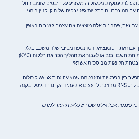
פעילות עסקית. מכשול זה משפיע על היבטים שונים, החל
ם המורכבויות התלויות גיאוגרפית של חוקי קניין רוחני.
. עם זאת, פתרונות אלה מוצאים את עצמם קשורים באופן
’יין. עם זאת, הפוטנציאל הטרנספורמטיבי שלה מעוכב בגלל
חוסר באחריות משפטית. לדוגמה, זהויות על-שרשרת נוכחיות אינן מספיקות לפתיחת חשבון בנק או לעבור את תהליך הכר את הלקוח (KYC).
הבטחת הלוואות מבוססות אשראי.
RNS, החלוצה בפלטפורמות תושבות דיגיטלית מבוססות בלוקצ’יין, מגשרת על הפער בין הפרטיות והאבטחה שמציעה זהות Web3 ליכולות
והלגיטימיות שמספקות ריבונויות גלובליות. עם חזון לאפשר עולם גלובלי וללא גבולות, RNS מחויבת להעצים את עתיד הקיום הדיגיטלי בקנה
ז פיננסי. אבל גילינו שכדי שפלאו תהפוך למרכז