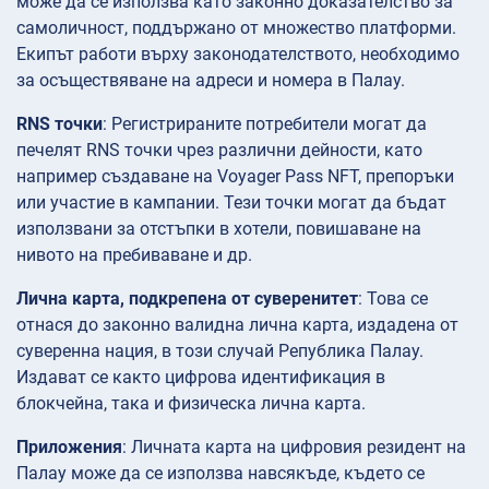
може да се използва като законно доказателство за
самоличност, поддържано от множество платформи.
Екипът работи върху законодателството, необходимо
за осъществяване на адреси и номера в Палау.
RNS точки
: Регистрираните потребители могат да
печелят RNS точки чрез различни дейности, като
например създаване на Voyager Pass NFT, препоръки
или участие в кампании. Тези точки могат да бъдат
използвани за отстъпки в хотели, повишаване на
нивото на пребиваване и др.
Лична карта, подкрепена от суверенитет
: Това се
отнася до законно валидна лична карта, издадена от
суверенна нация, в този случай Република Палау.
Издават се както цифрова идентификация в
блокчейна, така и физическа лична карта.
Приложения
: Личната карта на цифровия резидент на
Палау може да се използва навсякъде, където се