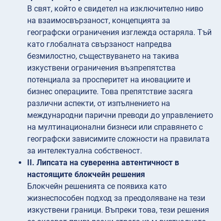
В свят, който е свидетел на изключително ниво
на взаимосвързаност, концепцията за
географски ограничения изглежда остаряла. Тъй
като глобалната свързаност напредва
безмилостно, съществуването на такива
изкуствени ограничения възпрепятства
потенциала за просперитет на иновациите и
бизнес операциите. Това препятствие засяга
различни аспекти, от изпълнението на
международни парични преводи до управлението
на мултинационални бизнеси или справянето с
географски зависимите сложности на правилата
за интелектуална собственост.
II. Липсата на суверенна автентичност в
настоящите блокчейн решения
Блокчейн решенията се появиха като
жизнеспособен подход за преодоляване на тези
изкуствени граници. Въпреки това, тези решения