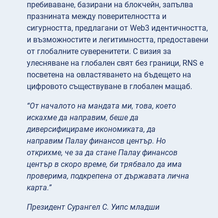
пребиваване, базирани на блокчейн, запълва
празнината между поверителността и
сигурността, предлагани от Web3 идентичността,
и възможностите и легитимността, предоставени
от глобалните суверенитети. С визия за
улесняване на глобален свят без граници, RNS е
посветена на овластяването на бъдещето на
цифровото съществуване в глобален мащаб.
“От началото на мандата ми, това, което
искахме да направим, беше да
диверсифицираме икономиката, да
направим Палау финансов център. Но
открихме, че за да стане Палау финансов
център в скоро време, би трябвало да има
проверима, подкрепена от държавата лична
карта.”
Президент Сурангел С. Уипс младши