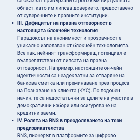
се оказват привързани строго към виртуалната
област, като им липсва доверието, предоставено
от суверенните и правните институции.
III. Дефицитът на правна отговорност в
настоящата блокчейн технология
Парадоксът на анонимност и прозрачност е
уникално използван от блокчейн технологията.
Все пак, нейният трансформиращ потенциал е
възпрепятстван от липсата на правна
отговорност. Например, настоящите он-чейн
идентичности са неадекватни за отваряне на
банкова сметка или преминаване през процеса
на Познаване на клиента (KYC). По подобен
начин, те са недостатъчни за целите на участие в
демократични избори или осигуряване на
кредитни заеми.
IV. Ролята на RNS в преодоляването на тези
предизвикателства
RNS, пионерът в платформите за цифрово