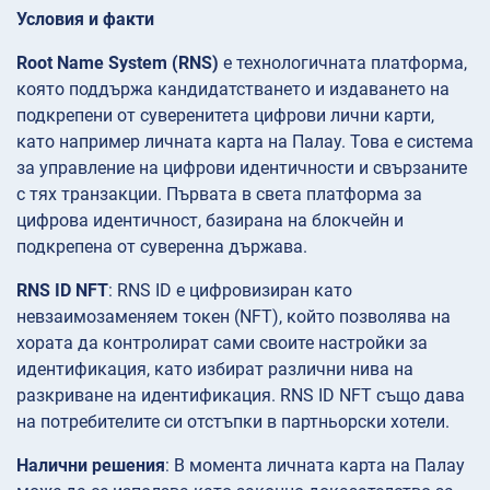
Условия и факти
Root Name System (RNS)
е технологичната платформа,
която поддържа кандидатстването и издаването на
подкрепени от суверенитета цифрови лични карти,
като например личната карта на Палау. Това е система
за управление на цифрови идентичности и свързаните
с тях транзакции. Първата в света платформа за
цифрова идентичност, базирана на блокчейн и
подкрепена от суверенна държава.
RNS ID NFT
: RNS ID е цифровизиран като
невзаимозаменяем токен (NFT), който позволява на
хората да контролират сами своите настройки за
идентификация, като избират различни нива на
разкриване на идентификация. RNS ID NFT също дава
на потребителите си отстъпки в партньорски хотели.
Налични решения
: В момента личната карта на Палау