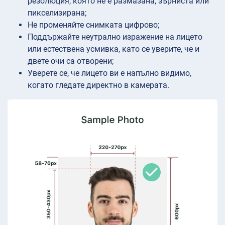
резолюция, която не е размазана, зърниста или
пикселизирана;
Не променяйте снимката цифрово;
Поддържайте неутрално изражение на лицето
или естествена усмивка, като се уверите, че и
двете очи са отворени;
Уверете се, че лицето ви е напълно видимо,
когато гледате директно в камерата.