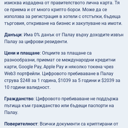
изисква издадена от правителството лична карта. Тя
се приема и от много крипто борси. Може да се
използва за регистрация в хотели с отстъпки, бъдеща
търговия, откриване на бизнес и закупуване на имоти.
Данъци
: Има 0% данък от Палау върху доходите извън
Палау за цифрови резиденти.
Цени и плащане
: Опциите за плащане са
разнообразни, приемат се международни кредитни
карти, Google Pay, Apple Pay и няколко токена чрез
Web3 портфейли. Цифровото пребиваване в Палау
струва $248 за 1 година, $1039 за 5 години и $2039 за
10 години валидност.
Гражданство
: Цифровото пребиваване не поддържа
пътища към гражданство или бъдещи паспорти на
Палау.
Поверителност
: Всички документи са криптирани от