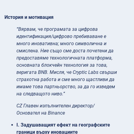
История и мотивация
“Вярвам, че програмата за цифрова
идентификация/цифрово пребиваване е
много иновативна; много символична и
смислена. Ние също сме доста почетени да
предоставяме технологичната платформа,
основната блокчейн технология за това,
веригата BNB. Мисля, че Cryptic Labs свърши
страхотна работа и сме много щастливи да
имаме това партньорство, за да го изведем
на следващото ниво.”
CZ Главен изпълнителен директор/
Основател на Binance
I. Задушаващият ефект на географските
граници върху иновациите