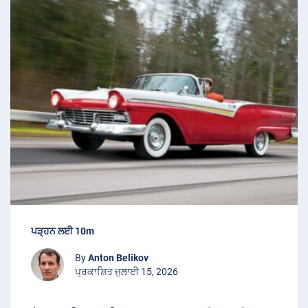
ਪੜ੍ਹਨ ਲਈ 10m
By
Anton Belikov
ਪ੍ਰਕਾਸ਼ਿਤ ਜੁਲਾਈ 15, 2026