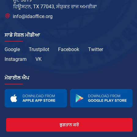
ਹਿਊਸਟਨ, TX 77043, ਸੰਯੁਕਤ ਰਾਜ ਅਮਰੀਕਾ
info@idaoffice.org
ਸਾਡੇ ਸੋਸ਼ਲ ਮੀਡੀਆ
Google
Trustpilot
Facebook
Twitter
Instagram
VK
ਮੋਬਾਈਲ ਐਪ
ਭੁਗਤਾਨ ਕਰੋ