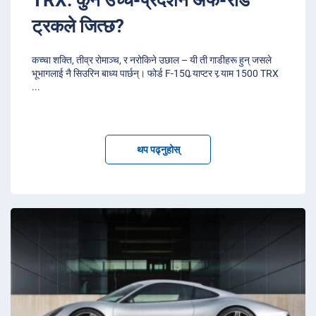
ट्रकले जित्छ?
कच्चा शक्ति, तीव्र रोमाञ्च, र नरोकिने उछाल – यी ती गाडीहरू हुन् जसले
भूभागलाई नै सिउरिन बाध्य पार्छन्। फोर्ड F-150 र्‍याप्टर र र्‍याम 1500 TRX
...
थप पढ्नुहोस्