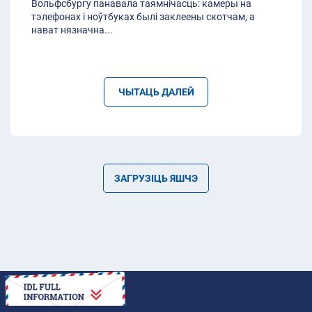
Вольфсбургу панавала таямнічасць: камеры на
тэлефонах і ноўтбуках былі заклеены скотчам, а
нават нязначна
...
ЧЫТАЦЬ ДАЛЕЙ
ЗАГРУЗІЦЬ ЯШЧЭ
ЯК