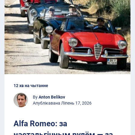
12 хв на чытанне
By
Anton Belikov
Апублікавана Ліпень 17, 2026
Alfa Romeo: за
настальгічным рулём — за