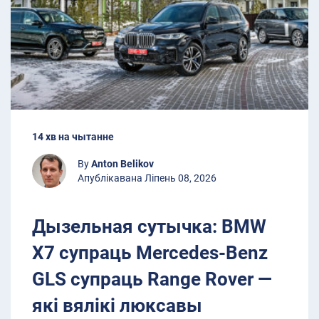
14 хв на чытанне
By
Anton Belikov
Апублікавана Ліпень 08, 2026
Дызельная сутычка: BMW
X7 супраць Mercedes-Benz
GLS супраць Range Rover —
які вялікі люксавы