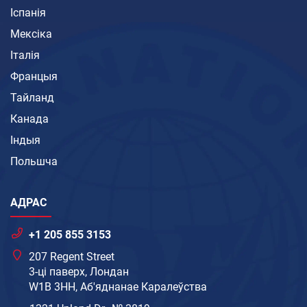
Іспанія
Мексіка
Італія
Францыя
Тайланд
Канада
Індыя
Польшча
АДРАС
+1 205 855 3153
207 Regent Street
3-ці паверх, Лондан
W1B 3HH, Аб'яднанае Каралеўства