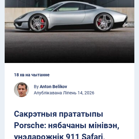
18 хв на чытанне
By
Anton Belikov
Апублікавана Ліпень 14, 2026
Сакрэтныя прататыпы
Porsche: нябачаны мінівэн,
унэдарожнік 911 Safari,