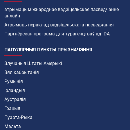
атрымаць міжнароднае вадзіцельскае пасведчанне
анлайн
Атрымаць пераклад вадзіцельскага пасведчання
Партнёрская праграма для турагенцтваў ад IDA
ПАПУЛЯРНЫЯ ПУНКТЫ ПРЫЗНАЧЭННЯ
Злучаныя Штаты Амерыкі
Вялікабрытанія
Румынія
Ірландыя
Аўстралія
Грэцыя
Пуэрта-Рыка
Мальта