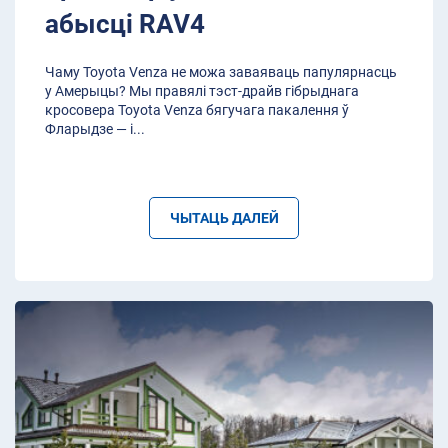
абысці RAV4
Чаму Toyota Venza не можа заваяваць папулярнасць
у Амерыцы? Мы правялі тэст-драйв гібрыднага
кросовера Toyota Venza бягучага пакалення ў
Фларыдзе — і
...
ЧЫТАЦЬ ДАЛЕЙ