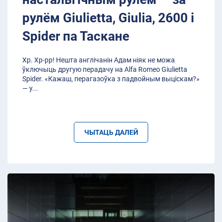
рулём Giulietta, Giulia, 2600 і
Spider па Таскане
Хр. Хр-рр! Нешта англічанін Адам ніяк не можа
ўключыць другую перадачу на Alfa Romeo Giulietta
Spider. «Кажаш, перагазоўка з падвойным выціскам?»
— у
...
ЧЫТАЦЬ ДАЛЕЙ