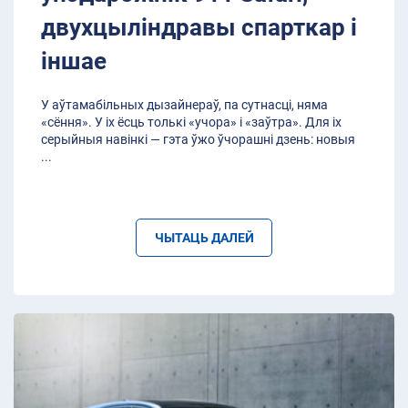
двухцыліндравы спарткар і
іншае
У аўтамабільных дызайнераў, па сутнасці, няма
«сёння». У іх ёсць толькі «учора» і «заўтра». Для іх
серыйныя навінкі — гэта ўжо ўчорашні дзень: новыя
...
ЧЫТАЦЬ ДАЛЕЙ