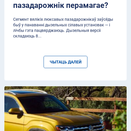
пазадарожнік перамагае?
Сегмент вялікіх люксавых пазадарожнікаў заўсёды
быў у панаванні дызельных сілавых установак — і
лічбы гэта пацвярджаюць. Дызельныя версіі
складаюць 8
...
ЧЫТАЦЬ ДАЛЕЙ