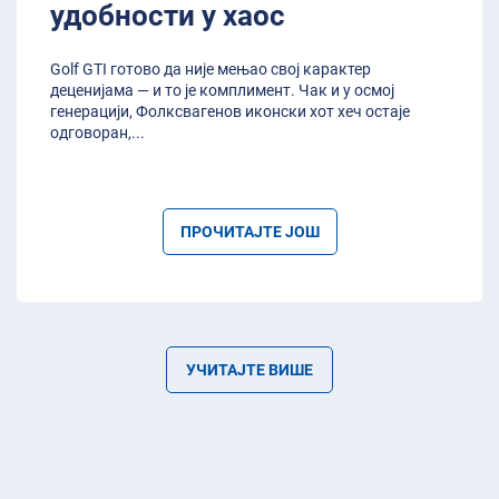
удобности у хаос
Golf GTI готово да није мењао свој карактер
деценијама — и то је комплимент. Чак и у осмој
генерацији, Фолксвагенов иконски хот хеч остаје
одговоран,
...
ПРОЧИТАЈТЕ ЈОШ
УЧИТАЈТЕ ВИШЕ