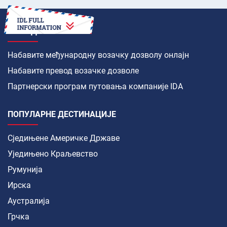
КАКО ДА
Набавите међународну возачку дозволу онлајн
Набавите превод возачке дозволе
Партнерски програм путовања компаније IDA
ПОПУЛАРНЕ ДЕСТИНАЦИЈЕ
Сједињене Америчке Државе
Уједињено Краљевство
Румунија
Ирска
Аустралија
Грчка