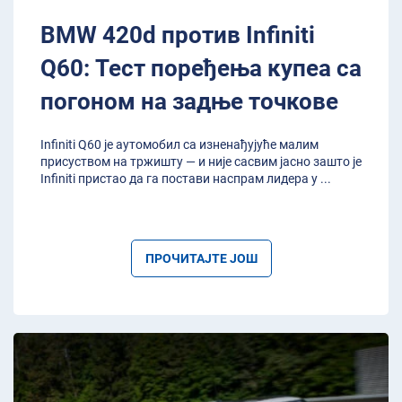
BMW 420d против Infiniti
Q60: Тест поређења купеа са
погоном на задње точкове
Infiniti Q60 је аутомобил са изненађујуће малим
присуством на тржишту — и није сасвим јасно зашто је
Infiniti пристао да га постави наспрам лидера у
...
ПРОЧИТАЈТЕ ЈОШ