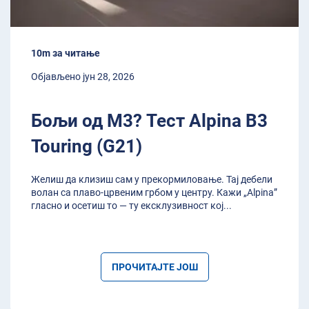
10m за читање
Објављено јун 28, 2026
Бољи од M3? Тест Alpina B3
Touring (G21)
Желиш да клизиш сам у прекормиловање. Тај дебели
волан са плаво-црвеним грбом у центру. Кажи „Alpina”
гласно и осетиш то — ту ексклузивност кој
...
ПРОЧИТАЈТЕ ЈОШ