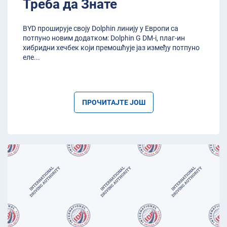
Треба да Знате
BYD проширује своју Dolphin линију у Европи са
потпуно новим додатком: Dolphin G DM-i, плаг-ин
хибридни хечбек који премошћује јаз између потпуно
еле
...
ПРОЧИТАЈТЕ ЈОШ