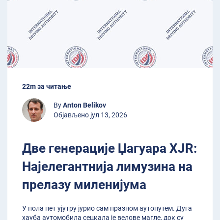
22m за читање
By
Anton Belikov
Објављено јул 13, 2026
Две генерације Џагуара XJR:
Најелегантнија лимузина на
прелазу миленијума
У пола пет ујутру јурио сам празном аутопутем. Дуга
хауба аутомобила сецкала је велове магле, док су