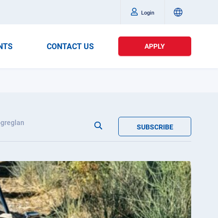
Login
NTS
CONTACT US
APPLY
greglan
SUBSCRIBE