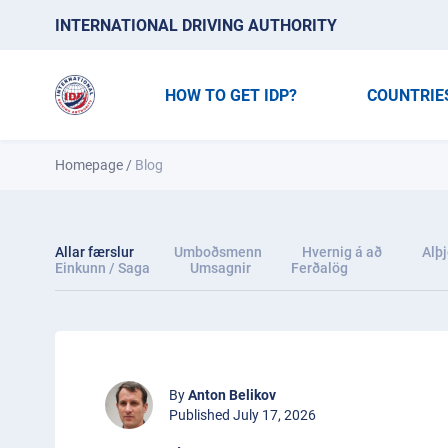
INTERNATIONAL DRIVING AUTHORITY
HOW TO GET IDP?
COUNTRIE
Homepage
/
Blog
Allar færslur
Umboðsmenn
Hvernig á að
Alþj
Einkunn / Saga
Umsagnir
Ferðalög
By
Anton Belikov
Published July 17, 2026