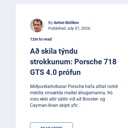
By
Anton Belikov
Published July 07, 2026
12m to read
Að skila týndu
strokkunum: Porsche 718
GTS 4.0 prófun
Miðjuvélartvíburar Porsche hafa alltaf notið
mikilla vinsælda meðal áhugamanna. Þó
voru ekki allir sáttir við að Boxster- og
Cayman-línan skipti yfir
...