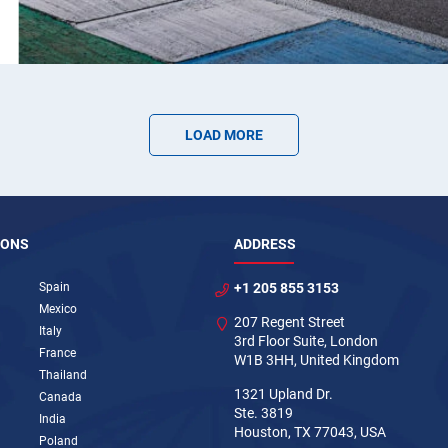
LOAD MORE
IONS
ADDRESS
Spain
+1 205 855 3153
Mexico
207 Regent Street
Italy
3rd Floor Suite, London
France
W1B 3HH, United Kingdom
Thailand
1321 Upland Dr.
Canada
Ste. 3819
India
Houston, TX 77043, USA
Poland