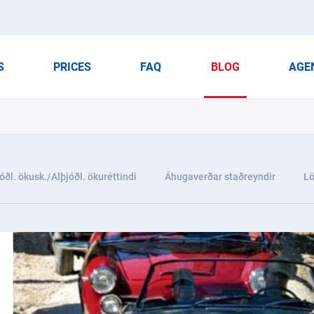
S
PRICES
FAQ
BLOG
AGE
óðl. ökusk./Alþjóðl. ökuréttindi
Áhugaverðar staðreyndir
Lö