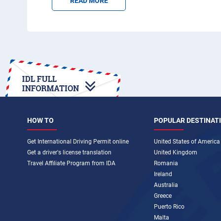
READ MORE
HOW TO
POPULAR DESTINAT
Get International Driving Permit online
United States of America
Get a driver's license translation
United Kingdom
Travel Affiliate Program from IDA
Romania
Ireland
Australia
Greece
Puerto Rico
Malta