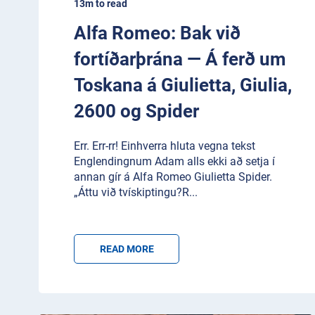
13m to read
Alfa Romeo: Bak við
fortíðarþrána — Á ferð um
Toskana á Giulietta, Giulia,
2600 og Spider
Err. Err-rr! Einhverra hluta vegna tekst
Englendingnum Adam alls ekki að setja í
annan gír á Alfa Romeo Giulietta Spider.
„Áttu við tvískiptingu?R
...
READ MORE