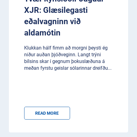
XJR: Glæsilegasti
eðalvagninn við
aldamótin
Klukkan hálf fimm að morgni þeysti ég
niður auðan þjóðveginn. Langt trýni
bílsins skar í gegnum þokuslæðuna á
meðan fyrstu geislar sólarinnar dreifðu
...
READ MORE