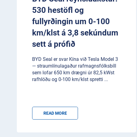
530 hestöfl og
fullyrðingin um 0-100
km/klst á 3,8 sekúndum
sett á prófið
BYD Seal er svar Kína við Tesla Model 3
— straumlínulagaður rafmagnsfólksbíll
sem lofar 650 km drægni úr 82,5 kWst
rafhlöðu og 0-100 km/klst spretti
...
READ MORE