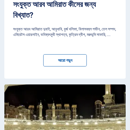
সংযুক্ত আরব আমিরাত কীসের জন্য
বিখ্যাত?
সংযুক্ত আরব আমিরাত দুবাই, আবুধাবি, বুর্জ খলিফা, বিলাসবহুল পর্যটন, তেল সম্পদ,
এমিরেটস এয়ারলাইন, ভবিষ্যৎমুখী স্থাপত্য, কৃত্রিম দ্বীপ, মরুভূমি সাফারি,
...
আরো পড়ুন