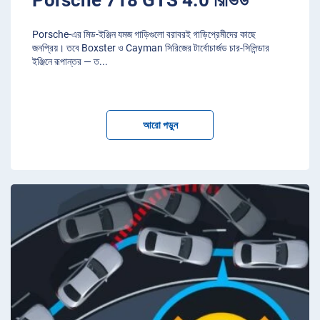
Porsche-এর মিড-ইঞ্জিন যমজ গাড়িগুলো বরাবরই গাড়িপ্রেমীদের কাছে
জনপ্রিয়। তবে Boxster ও Cayman সিরিজের টার্বোচার্জড চার-সিলিন্ডার
ইঞ্জিনে রূপান্তর — ত
...
আরো পড়ুন