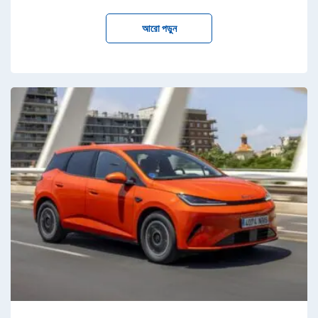
আরো পড়ুন