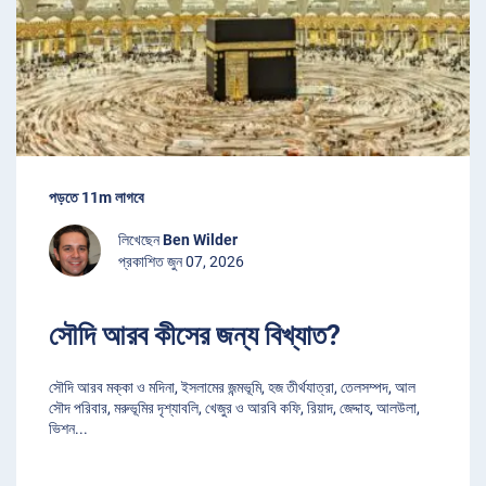
পড়তে 11m লাগবে
লিখেছেন
Ben Wilder
প্রকাশিত জুন 07, 2026
সৌদি আরব কীসের জন্য বিখ্যাত?
সৌদি আরব মক্কা ও মদিনা, ইসলামের জন্মভূমি, হজ তীর্থযাত্রা, তেলসম্পদ, আল
সৌদ পরিবার, মরুভূমির দৃশ্যাবলি, খেজুর ও আরবি কফি, রিয়াদ, জেদ্দাহ, আলউলা,
ভিশন
...