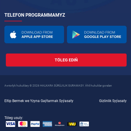
TELEFON PROGRAMMAMYZ
TÖLEG EDIŇ
Awtorlyk hukuklary © 2026 HALKARA SÜRÜJILIK GURAMASY. Ähli hukuklar goralan
Eltip Bermek we Yzyna Gaýtarmak Syýasaty
Gizlinlik Syýasaty
Töleg usuly: