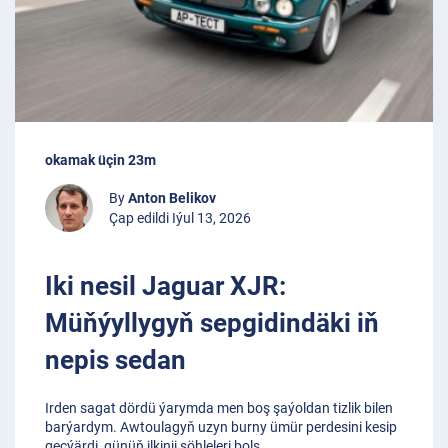
okamak üçin 23m
By
Anton Belikov
Çap edildi Iýul 13, 2026
Iki nesil Jaguar XJR:
Müňýyllygyň sepgidindäki iň
nepis sedan
Irden sagat dördü ýarymda men boş şaýoldan tizlik bilen
barýardym. Awtoulagyň uzyn burny ümür perdesini kesip
geçýärdi, günüň ilkinji şöhleleri bols
...