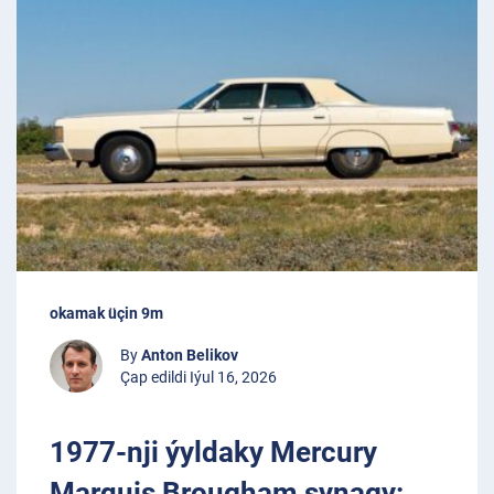
okamak üçin 9m
By
Anton Belikov
Çap edildi Iýul 16, 2026
1977-nji ýyldaky Mercury
Marquis Brougham synagy: