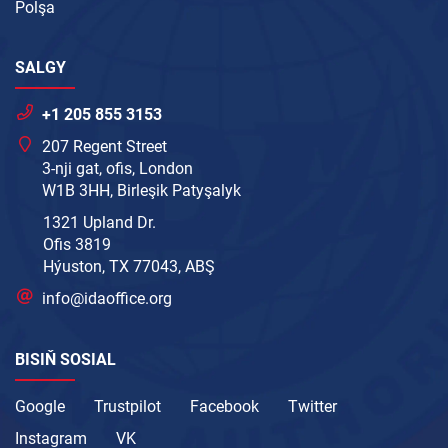
Polşa
SALGY
+1 205 855 3153
207 Regent Street
3-nji gat, ofis, London
W1B 3HH, Birleşik Patyşalyk
1321 Upland Dr.
Ofis 3819
Hýuston, TX 77043, ABŞ
info@idaoffice.org
BISIŇ SOSIAL
Google
Trustpilot
Facebook
Twitter
Instagram
VK