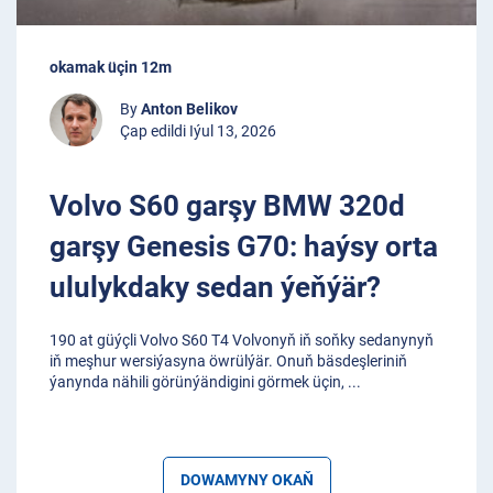
okamak üçin 12m
By
Anton Belikov
Çap edildi Iýul 13, 2026
Volvo S60 garşy BMW 320d
garşy Genesis G70: haýsy orta
ululykdaky sedan ýeňýär?
190 at güýçli Volvo S60 T4 Volvonyň iň soňky sedanynyň
iň meşhur wersiýasyna öwrülýär. Onuň bäsdeşleriniň
ýanynda nähili görünýändigini görmek üçin,
...
DOWAMYNY OKAŇ