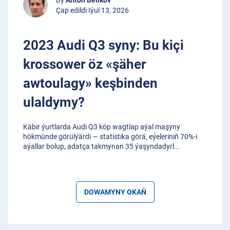
Çap edildi Iýul 13, 2026
2023 Audi Q3 syny: Bu kiçi
krossower öz «şäher
awtoulagy» keşbinden
ulaldymy?
Käbir ýurtlarda Audi Q3 köp wagtlap aýal maşyny
hökmünde görülýärdi — statistika görä, eýeleriniň 70%-i
aýallar bolup, adatça takmynan 35 ýaşyndadyrl
...
DOWAMYNY OKAŇ