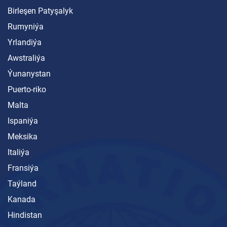
Birleşen Patyşalyk
Rumyniýa
Yrlandiýa
Awstraliýa
Ýunanystan
Puerto-riko
Malta
Ispaniýa
Meksika
Italiýa
Fransiýa
Taýland
Kanada
Hindistan