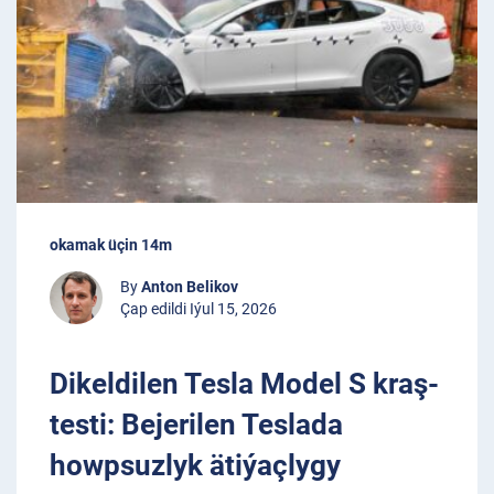
okamak üçin 14m
By
Anton Belikov
Çap edildi Iýul 15, 2026
Dikeldilen Tesla Model S kraş-
testi: Bejerilen Teslada
howpsuzlyk ätiýaçlygy