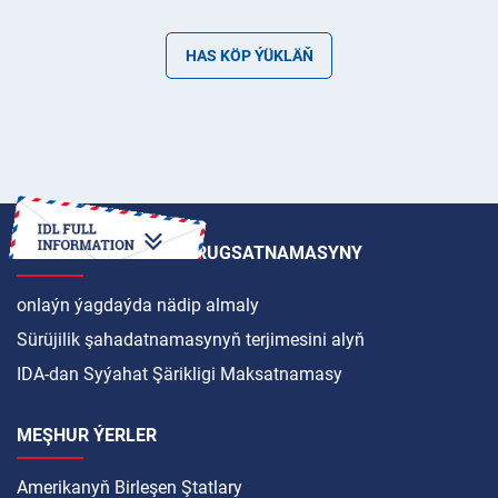
HAS KÖP ÝÜKLÄŇ
HALKARA SÜRÜJILIK RUGSATNAMASYNY
onlaýn ýagdaýda nädip almaly
Sürüjilik şahadatnamasynyň terjimesini alyň
IDA-dan Syýahat Şärikligi Maksatnamasy
MEŞHUR ÝERLER
Amerikanyň Birleşen Ştatlary