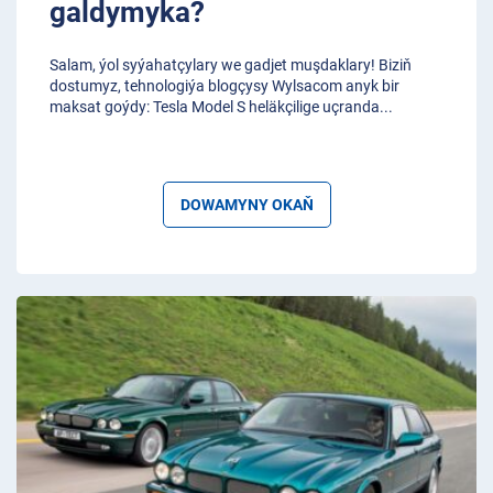
galdymyka?
Salam, ýol syýahatçylary we gadjet muşdaklary! Biziň
dostumyz, tehnologiýa blogçysy Wylsacom anyk bir
maksat goýdy: Tesla Model S heläkçilige uçranda
...
DOWAMYNY OKAŇ