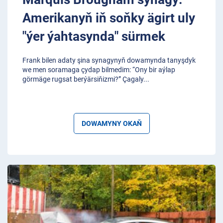
Amerikanyň iň soňky ägirt uly
"ýer ýahtasynda" sürmek
Frank bilen adaty şina synagynyň dowamynda tanyşdyk
we men soramaga çydap bilmedim: “Ony bir aýlap
görmäge rugsat berýärsiňizmi?” Çagaly
...
DOWAMYNY OKAŇ