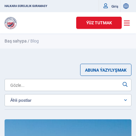
Giriş
HALKARA SÜRÜJILIK GURAMASY
ÝÜZ TUTMAK
Baş sahypa
/
Blog
ABUNA ÝAZYLYŞMAK