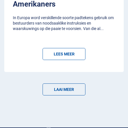
Amerikaners
In Europa word verskillende soorte padtekens gebruik om
bestuurders van noodsaaklike instruksies en
waarskuwings op die paaie te voorsien. Van die al
...
LEES MEER
LAAI MEER