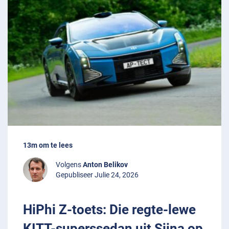
13m om te lees
Volgens
Anton Belikov
Gepubliseer Julie 24, 2026
HiPhi Z-toets: Die regte-lewe
KITT-superssedan uit Sjina op