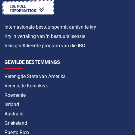
HOE OM ’N
internasionale bestuurspermit aanlyn te kry
Kry 'n vertaling van ’n bestuurslisensie
Reis-geaffilieerde program van die IBO
GEWILDE BESTEMMINGS
Verenigde State van Amerika
Verenigde Koninkryk
Roemenië
Ierland
Australië
Griekeland
Puerto Rico