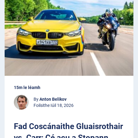
15m le léamh
By
Anton Belikov
Foilsithe Iúil 18, 2026
Fad Coscánaithe Gluaisrothair
vs. Carr: Cé acu a Stopann