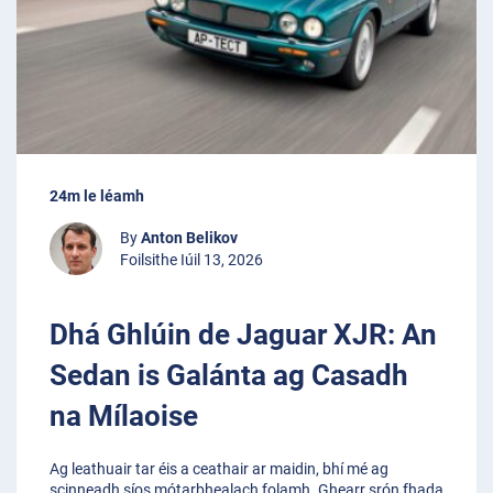
24m le léamh
By
Anton Belikov
Foilsithe Iúil 13, 2026
Dhá Ghlúin de Jaguar XJR: An
Sedan is Galánta ag Casadh
na Mílaoise
Ag leathuair tar éis a ceathair ar maidin, bhí mé ag
scinneadh síos mótarbhealach folamh. Ghearr srón fhada