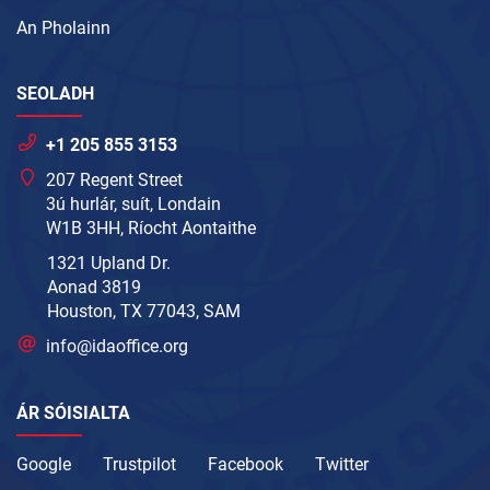
An Pholainn
SEOLADH
+1 205 855 3153
207 Regent Street
3ú hurlár, suít, Londain
W1B 3HH, Ríocht Aontaithe
1321 Upland Dr.
Aonad 3819
Houston, TX 77043, SAM
info@idaoffice.org
ÁR SÓISIALTA
Google
Trustpilot
Facebook
Twitter