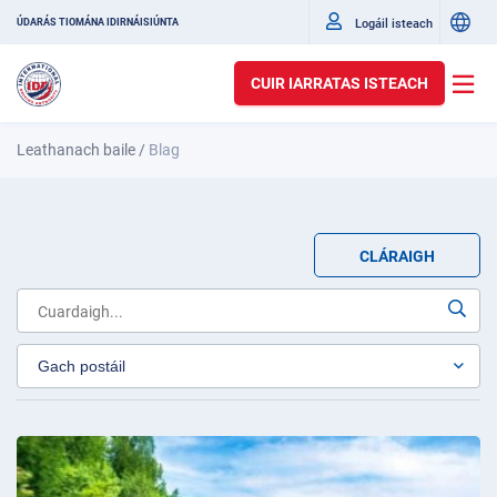
Logáil isteach
ÚDARÁS TIOMÁNA IDIRNÁISIÚNTA
CUIR IARRATAS ISTEACH
Leathanach baile
/
Blag
CLÁRAIGH