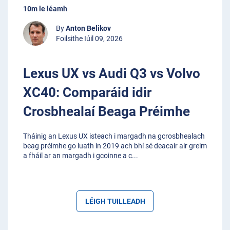
10m le léamh
By
Anton Belikov
Foilsithe Iúil 09, 2026
Lexus UX vs Audi Q3 vs Volvo
XC40: Comparáid idir
Crosbhealaí Beaga Préimhe
Tháinig an Lexus UX isteach i margadh na gcrosbhealach
beag préimhe go luath in 2019 ach bhí sé deacair air greim
a fháil ar an margadh i gcoinne a c
...
LÉIGH TUILLEADH