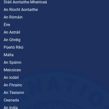
Stáit Aontaithe Mheiriceá
An Ríocht Aontaithe
An Rómáin
Éire
An Astráil
An Ghréig
Púertó Ríkó
Málta
An Spáinn
Meicsiceo
An Iodáil
An Fhrainc
An Téalainn
Ceanada
An India