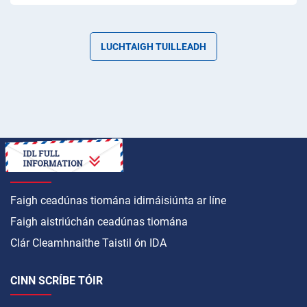
LUCHTAIGH TUILLEADH
CONAS A
Faigh ceadúnas tiomána idirnáisiúnta ar líne
Faigh aistriúchán ceadúnas tiomána
Clár Cleamhnaithe Taistil ón IDA
CINN SCRÍBE TÓIR