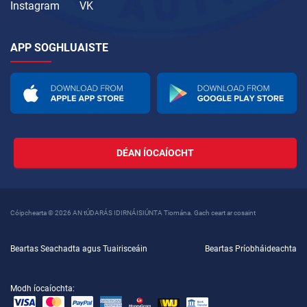
Instagram
VK
APP SOGHLUAISTE
DÉAN ÍOCAÍOCHT
Cóipchearta © 2026 AN tÚDARÁS IDIRNÁISIÚNTA Tiomána. Gach ceart ar cosaint
Beartas Seachadta agus Tuairisceáin
Beartas Príobháideachta
Modh íocaíochta: