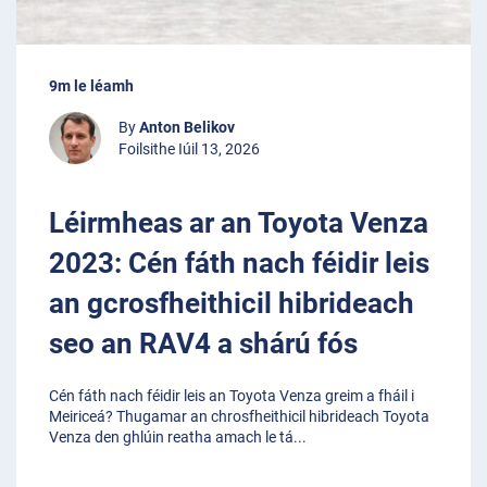
9m le léamh
By
Anton Belikov
Foilsithe Iúil 13, 2026
Léirmheas ar an Toyota Venza
2023: Cén fáth nach féidir leis
an gcrosfheithicil hibrideach
seo an RAV4 a shárú fós
Cén fáth nach féidir leis an Toyota Venza greim a fháil i
Meiriceá? Thugamar an chrosfheithicil hibrideach Toyota
Venza den ghlúin reatha amach le tá
...