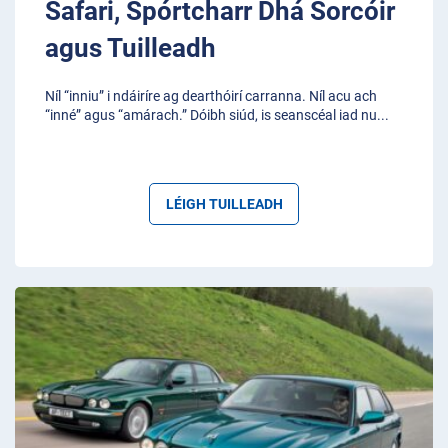
Safari, Spórtcharr Dhá Sorcóir
agus Tuilleadh
Níl “inniu” i ndáiríre ag dearthóirí carranna. Níl acu ach
“inné” agus “amárach.” Dóibh siúd, is seanscéal iad nu
...
LÉIGH TUILLEADH