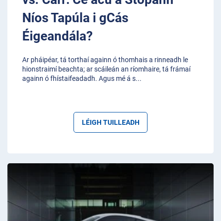
Níos Tapúla i gCás
Éigeandála?
Ar pháipéar, tá torthaí againn ó thomhais a rinneadh le
hionstraimí beachta; ar scáileán an ríomhaire, tá frámaí
againn ó fhístaifeadadh. Agus mé á s
...
LÉIGH TUILLEADH