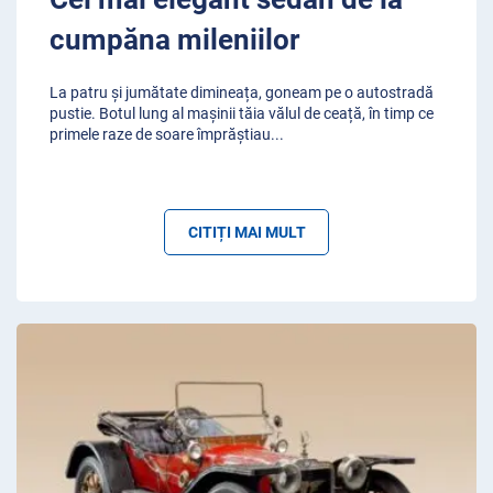
cumpăna mileniilor
La patru și jumătate dimineața, goneam pe o autostradă
pustie. Botul lung al mașinii tăia vălul de ceață, în timp ce
primele raze de soare împrăștiau
...
CITIȚI MAI MULT