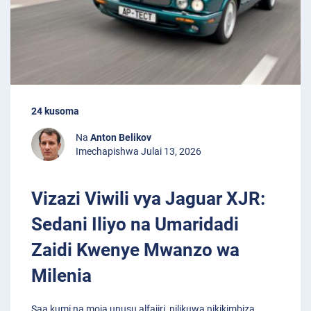
24 kusoma
Na
Anton Belikov
Imechapishwa Julai 13, 2026
Vizazi Viwili vya Jaguar XJR:
Sedani Iliyo na Umaridadi
Zaidi Kwenye Mwanzo wa
Milenia
Saa kumi na moja unusu alfajiri, nilikuwa nikikimbiza