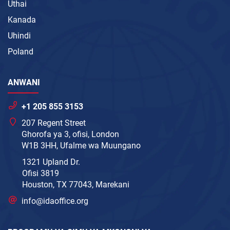
Uthai
Kanada
Uhindi
Poland
ANWANI
+1 205 855 3153
207 Regent Street
Ghorofa ya 3, ofisi, London
W1B 3HH, Ufalme wa Muungano
1321 Upland Dr.
Ofisi 3819
Houston, TX 77043, Marekani
info@idaoffice.org