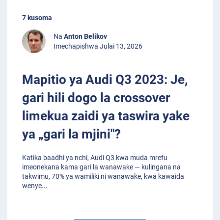
7 kusoma
Na
Anton Belikov
Imechapishwa Julai 13, 2026
Mapitio ya Audi Q3 2023: Je,
gari hili dogo la crossover
limekua zaidi ya taswira yake
ya „gari la mjini"?
Katika baadhi ya nchi, Audi Q3 kwa muda mrefu
imeonekana kama gari la wanawake — kulingana na
takwimu, 70% ya wamiliki ni wanawake, kwa kawaida
wenye
...