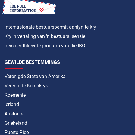
HOE OM ’N
internasionale bestuurspermit aanlyn te kry
Kry 'n vertaling van ’n bestuurslisensie
Reis-geaffilieerde program van die IBO
GEWILDE BESTEMMINGS
Verenigde State van Amerika
Verenigde Koninkryk
Roemenië
Ierland
Australië
Griekeland
Puerto Rico