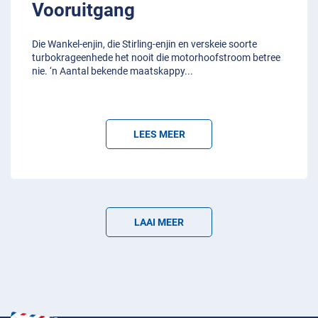
Vooruitgang
Die Wankel-enjin, die Stirling-enjin en verskeie soorte
turbokrageenhede het nooit die motorhoofstroom betree
nie. ‘n Aantal bekende maatskappy
...
LEES MEER
LAAI MEER