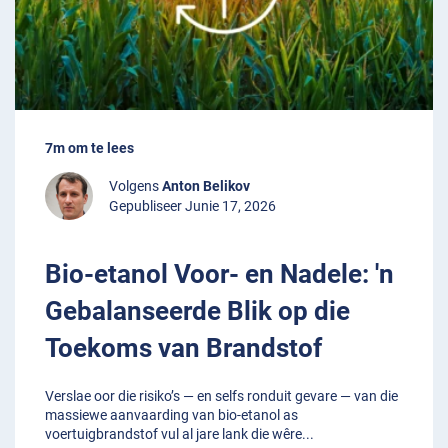
7m om te lees
Volgens
Anton Belikov
Gepubliseer Junie 17, 2026
Bio-etanol Voor- en Nadele: 'n
Gebalanseerde Blik op die
Toekoms van Brandstof
Verslae oor die risiko’s — en selfs ronduit gevare — van die
massiewe aanvaarding van bio-etanol as
voertuigbrandstof vul al jare lank die wêre
...