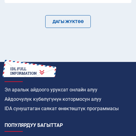
ДАГЫ ЖҮКТӨӨ
КАНТИП
Эл аралык айдоого уруксат онлайн алуу
Айдоочулук күбөлүгүнүн котормосун алуу
IDA сунуштаган саякат өнөктөштүк программасы
ПОПУЛЯРДУУ БАГЫТТАР