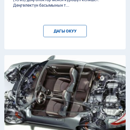
Дөңгөлөктүн басымынын т
...
ДАГЫ ОКУУ