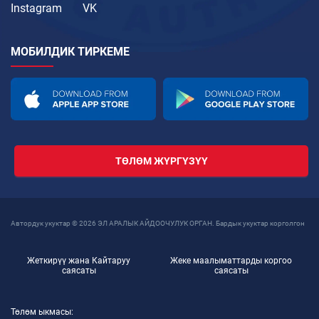
Instagram
VK
МОБИЛДИК ТИРКЕМЕ
ТӨЛӨМ ЖҮРГҮЗҮҮ
Автордук укуктар © 2026 ЭЛ АРАЛЫК АЙДООЧУЛУК ОРГАН. Бардык укуктар корголгон
Жеткирүү жана Кайтаруу
Жеке маалыматтарды коргоо
саясаты
саясаты
Төлөм ыкмасы: