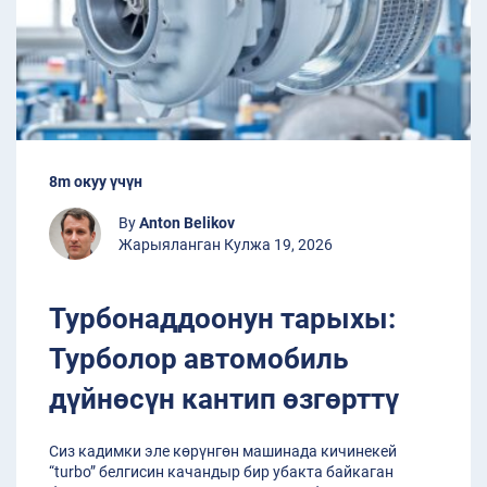
8m окуу үчүн
By
Anton Belikov
Жарыяланган Кулжа 19, 2026
Турбонаддоонун тарыхы:
Турболор автомобиль
дүйнөсүн кантип өзгөрттү
Сиз кадимки эле көрүнгөн машинада кичинекей
“turbo” белгисин качандыр бир убакта байкаган