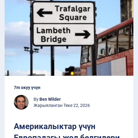
7m окуу үчүн
By
Ben Wilder
Жарыяланган Теке 22, 2026
Америкалыктар үчүн
Европадагы жол белгилери