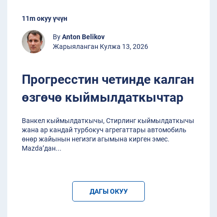
11m окуу үчүн
By
Anton Belikov
Жарыяланган Кулжа 13, 2026
Прогресстин четинде калган
өзгөчө кыймылдаткычтар
Ванкел кыймылдаткычы, Стирлинг кыймылдаткычы
жана ар кандай турбокуч агрегаттары автомобиль
өнөр жайынын негизги агымына кирген эмес.
Mazda’дан
...
ДАГЫ ОКУУ