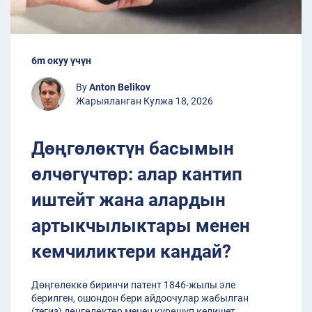
6m окуу үчүн
By
Anton Belikov
Жарыяланган Кулжа 18, 2026
Дөңгөлөктүн басымын
өлчөгүчтөр: алар кантип
иштейт жана алардын
артыкчылыктары менен
кемчиликтери кандай?
Дөңгөлөккө биринчи патент 1846-жылы эле
берилген, ошондон бери айдоочулар жабылган
(тегиз) дөңгөлөктөр менен күрөшүп келишет.