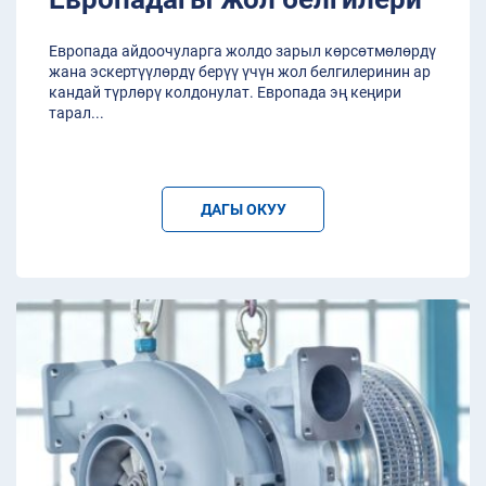
Европада айдоочуларга жолдо зарыл көрсөтмөлөрдү
жана эскертүүлөрдү берүү үчүн жол белгилеринин ар
кандай түрлөрү колдонулат. Европада эң кеңири
тарал
...
ДАГЫ ОКУУ