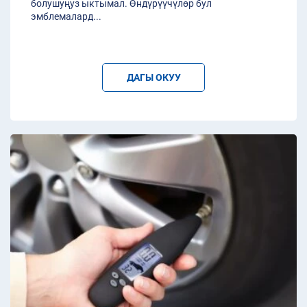
болушуңуз ыктымал. Өндүрүүчүлөр бул
эмблемалард
...
ДАГЫ ОКУУ