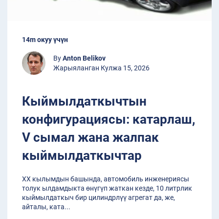
14m окуу үчүн
By
Anton Belikov
Жарыяланган Кулжа 15, 2026
Кыймылдаткычтын
конфигурациясы: катарлаш,
V сымал жана жалпак
кыймылдаткычтар
XX кылымдын башында, автомобиль инженериясы
толук ылдамдыкта өнүгүп жаткан кезде, 10 литрлик
кыймылдаткыч бир цилиндрлүү агрегат да, же,
айталы, ката
...