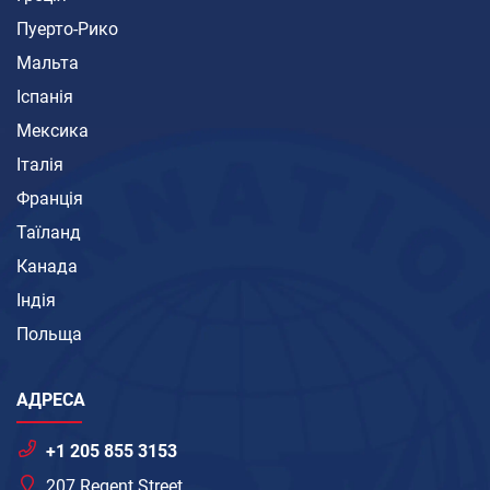
Пуерто-Рико
Мальта
Іспанія
Мексика
Італія
Франція
Таїланд
Канада
Індія
Польща
АДРЕСА
+1 205 855 3153
207 Regent Street