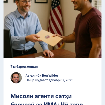
7 м барои хондан
Аз ҷониби
Ben Wilder
Нашр шудааст декабр 07, 2025
Мисоли агенти сатҳи
бронзаӣ аз ИМА: Чӣ тавр