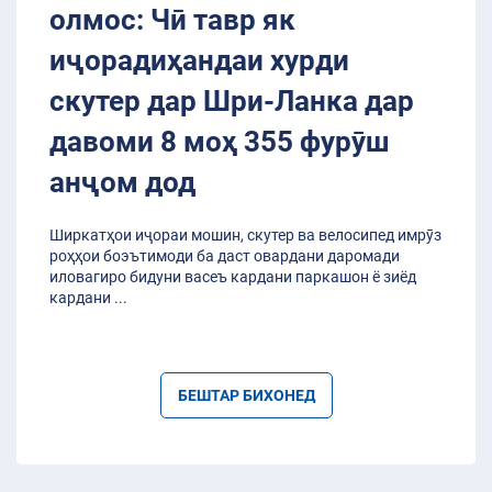
олмос: Чӣ тавр як
иҷорадиҳандаи хурди
скутер дар Шри-Ланка дар
давоми 8 моҳ 355 фурӯш
анҷом дод
Ширкатҳои иҷораи мошин, скутер ва велосипед имрӯз
роҳҳои боэътимоди ба даст овардани даромади
иловагиро бидуни васеъ кардани паркашон ё зиёд
кардани
...
БЕШТАР БИХОНЕД