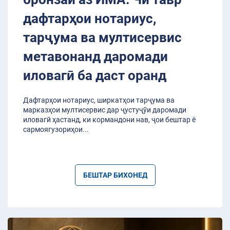
дафтарҳои нотариус,
тарҷума ва мултисервис
метавонанд даромади
иловагӣ ба даст оранд
Дафтарҳои нотариус, ширкатҳои тарҷума ва
марказҳои мултисервис дар ҷустуҷӯи даромади
иловагӣ ҳастанд, ки кормандони нав, ҷои бештар ё
сармоягузориҳои
...
БЕШТАР БИХОНЕД