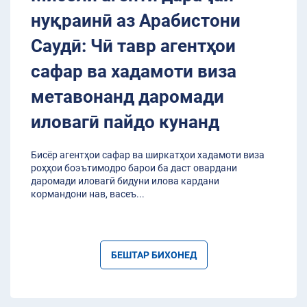
нуқраинӣ аз Арабистони
Саудӣ: Чӣ тавр агентҳои
сафар ва хадамоти виза
метавонанд даромади
иловагӣ пайдо кунанд
Бисёр агентҳои сафар ва ширкатҳои хадамоти виза
роҳҳои боэътимодро барои ба даст овардани
даромади иловагӣ бидуни илова кардани
кормандони нав, васеъ
...
БЕШТАР БИХОНЕД