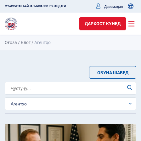
Даромадан
МУАССИСАИ БАЙНАЛМИЛАЛИИ РОНАНДАГӢ
ДАРХОСТ КУНЕД
Оғоза
/
Блог
/
Агентҳо
ОБУНА ШАВЕД