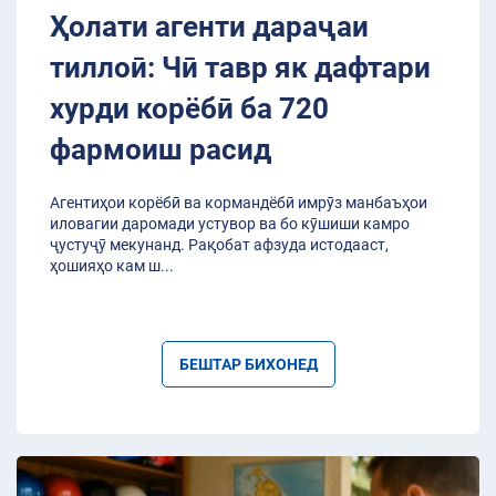
Ҳолати агенти дараҷаи
тиллоӣ: Чӣ тавр як дафтари
хурди корёбӣ ба 720
фармоиш расид
Агентиҳои корёбӣ ва кормандёбӣ имрӯз манбаъҳои
иловагии даромади устувор ва бо кӯшиши камро
ҷустуҷӯ мекунанд. Рақобат афзуда истодааст,
ҳошияҳо кам ш
...
БЕШТАР БИХОНЕД