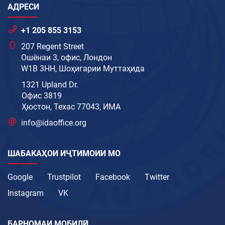
АДРЕСИ
+1 205 855 3153
207 Regent Street
Ошёнаи 3, офис, Лондон
W1B 3HH, Шоҳигарии Муттаҳида
1321 Upland Dr.
Офис 3819
Ҳюстон, Техас 77043, ИМА
info@idaoffice.org
ШАБАКАҲОИ ИҶТИМОИИ МО
Google
Trustpilot
Facebook
Twitter
Instagram
VK
БАРНОМАИ МОБИЛӢ