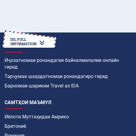
ЧӢ ТАВР
Иҷозатномаи ронандагии байналмилалии онлайн
гиред
Тарҷумаи шаҳодатномаи ронандагиро гиред
Барномаи шарикии Travel аз IDA
САМТҲОИ МАЪМУЛ
Иёлоти Муттаҳидаи Амрико
Бритониё
Руминия