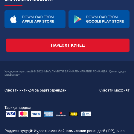
ПАРДОХТ КУНЕД
Ҳуқуқҳои муаллифӣ © 2026 МАЪЛУМОТИ БАЙНАЛМИЛАЛИИ РОНАНДА. Ҳамаи ҳуқуқ
маҳфуз аст
Сиёсати интиқол ва баргардонидан
Сиёсати махфият
Тариқи пардохт:
Раддияи ҳуқуқӣ
: Иҷозатномаи байналмилалии ронандагӣ (IDP), ки аз