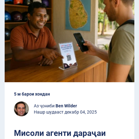
5 м барои хондан
Аз ҷониби
Ben Wilder
Нашр шудааст декабр 04, 2025
Мисоли агенти дараҷаи