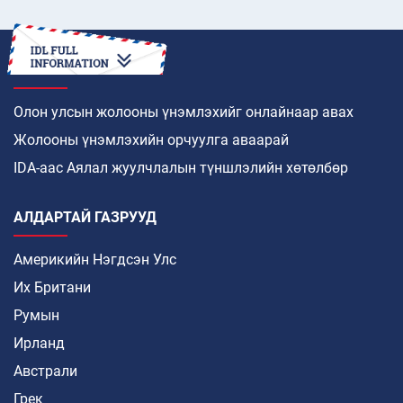
ХЭРХЭН
Олон улсын жолооны үнэмлэхийг онлайнаар авах
Жолооны үнэмлэхийн орчуулга аваарай
IDA-аас Аялал жуулчлалын түншлэлийн хөтөлбөр
АЛДАРТАЙ ГАЗРУУД
Америкийн Нэгдсэн Улс
Их Британи
Румын
Ирланд
Австрали
Грек