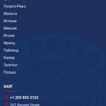
Пуэрто-Рико
Мальта
Испани
Мексик
Итали
Франц
Тайланд
Канад
Энэтхэг
Польш
ХАЯГ
+1 205 855 3153
207 Regent Street