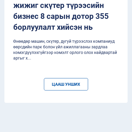
жижиг скүтер түрээсийн
бизнес 8 сарын дотор 355
борлуулалт хийсэн нь
Өнөөдөр машин, скүтер, дугуй түрээслэх компаниуд
өөрсдийн парк болон үйл ажиллагааны зардлаа
нэмэгдүүлэхгүйгээр нэмэлт орлого олох найдвартай
аргыг х
...
ЦААШ УНШИХ