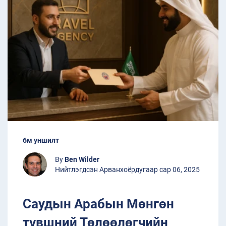
6м уншилт
By
Ben Wilder
Нийтлэгдсэн Арванхоёрдугаар сар 06, 2025
Саудын Арабын Мөнгөн
түвшний Төлөөлөгчийн