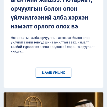
орчуулгын болон олон
үйлчилгээний алба хэрхэн
нэмэлт орлого олох вэ
Нотариатын алба, орчуулгын агентлаг болон олон
үйлчилгээний төвүүд шинэ ажилтан авах, нэмэлт
талбай түрээслэх эсвэл эрсдэлтэй хөрөнгө оруулалт
хийхгү
...
ЦААШ УНШИХ