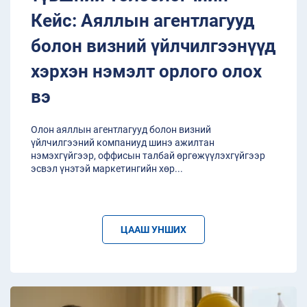
Кейс: Аяллын агентлагууд
болон визний үйлчилгээнүүд
хэрхэн нэмэлт орлого олох
вэ
Олон аяллын агентлагууд болон визний
үйлчилгээний компаниуд шинэ ажилтан
нэмэхгүйгээр, оффисын талбай өргөжүүлэхгүйгээр
эсвэл үнэтэй маркетингийн хөр
...
ЦААШ УНШИХ