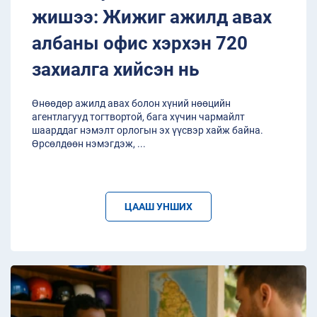
жишээ: Жижиг ажилд авах
албаны офис хэрхэн 720
захиалга хийсэн нь
Өнөөдөр ажилд авах болон хүний нөөцийн
агентлагууд тогтвортой, бага хүчин чармайлт
шаарддаг нэмэлт орлогын эх үүсвэр хайж байна.
Өрсөлдөөн нэмэгдэж,
...
ЦААШ УНШИХ