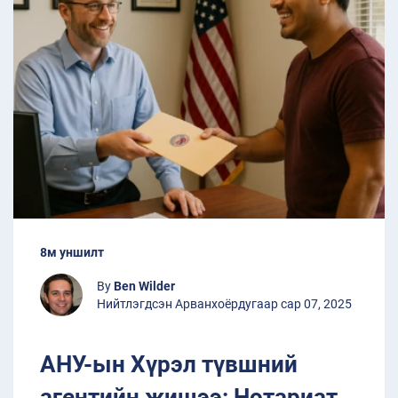
8м уншилт
By
Ben Wilder
Нийтлэгдсэн Арванхоёрдугаар сар 07, 2025
АНУ-ын Хүрэл түвшний
агентийн жишээ: Нотариат,