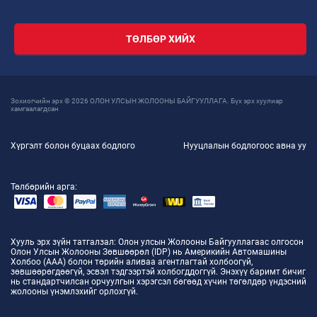
ТӨЛБӨР ХИЙХ
Зохиогчийн эрх © 2026 ОЛОН УЛСЫН ЖОЛООНЫ БАЙГУУЛЛАГА. Бүх эрх хуулиар
хамгаалагдсан
Хүргэлт болон буцаах бодлого
Нууцлалын бодлогоос авна уу
Төлбөрийн арга:
Хууль эрх зүйн татгалзал
: Олон улсын Жолооны Байгууллагаас олгосон
Олон Улсын Жолооны Зөвшөөрөл (IDP) нь Америкийн Автомашины
Холбоо (AAA) болон төрийн аливаа агентлагтай холбоогүй,
зөвшөөрөгдөөгүй, эсвэл тэдгээртэй холбогддоггүй. Энэхүү баримт бичиг
нь стандартчилсан орчуулгын хэрэгсэл бөгөөд хүчин төгөлдөр үндэсний
жолооны үнэмлэхийг орлохгүй.