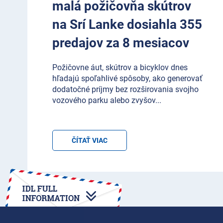
malá požičovňa skútrov
na Srí Lanke dosiahla 355
predajov za 8 mesiacov
Požičovne áut, skútrov a bicyklov dnes
hľadajú spoľahlivé spôsoby, ako generovať
dodatočné príjmy bez rozširovania svojho
vozového parku alebo zvyšov
...
ČÍTAŤ VIAC