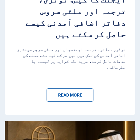
ترجمہ اور ملٹی سروس
دفاتر اضافی آمدنی کیسے
حاصل کر سکتے ہیں
نوٹری دفاتر، ترجمہ ایجنسیاں اور ملٹی سروس سینٹرز
اضافی آمدنی کی تلاش میں ہیں جس کے لیے نئے عملے کی
خدمات حاصل کرنے، مزید جگہ کرایہ پر لینے، یا
خطرناک
...
READ MORE