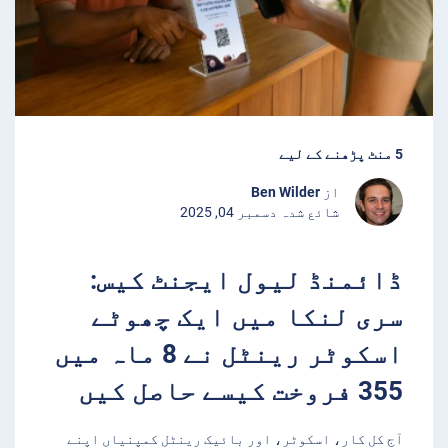
5 منٹ پڑھنے کے لیے
از
Ben Wilder
شائع شدہ دسمبر 04, 2025
ڈائمنڈ لیول ایجنٹ کیس:
سری لنکا میں ایک چھوٹے
اسکوٹر رینٹل نے 8 ماہ میں
355 فروخت کیسے حاصل کیں
آج کل کار، اسکوٹر، اور بائیک رینٹل کمپنیاں اپنے