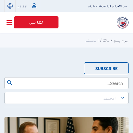
لاگ ان
بین الاقوامی ڈرائیونگ اتھارٹی
لگائیں
ہوم پیج
/
بلاگ
/
ایجنٹس
SUBSCRIBE