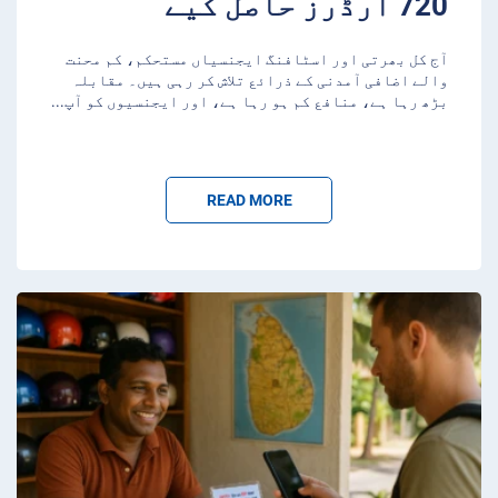
720 آرڈرز حاصل کیے
آج کل بھرتی اور اسٹافنگ ایجنسیاں مستحکم، کم محنت
والے اضافی آمدنی کے ذرائع تلاش کر رہی ہیں۔ مقابلہ
بڑھ رہا ہے، منافع کم ہو رہا ہے، اور ایجنسیوں کو آپ
...
READ MORE