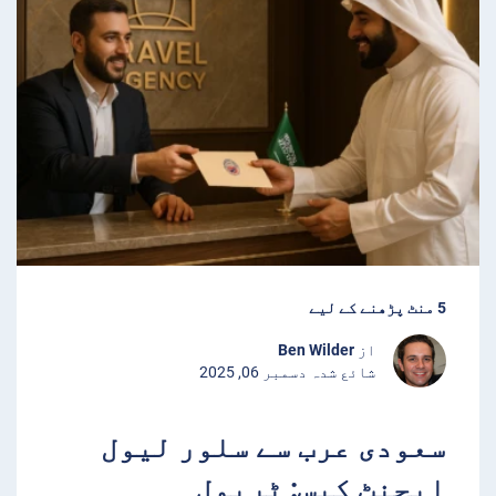
5 منٹ پڑھنے کے لیے
از
Ben Wilder
شائع شدہ دسمبر 06, 2025
سعودی عرب سے سلور لیول
ایجنٹ کیس: ٹریول