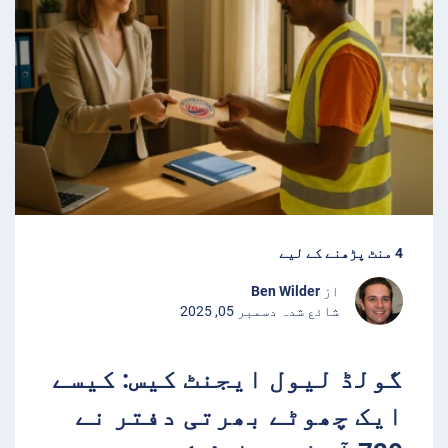
4 منٹ پڑھنے کے لیے
از
Ben Wilder
شائع شدہ دسمبر 05, 2025
گولڈ لیول ایجنٹ کیس: کیسے
ایک چھوٹے بھرتی دفتر نے