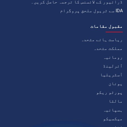
ڈرائیور کے لائسنس کا ترجمہ حاصل کریں۔
IDA سے ٹریول ملحق پروگرام
مقبول مقامات
ریاست ہائے متحدہ
مملکت متحدہ
رومانیہ
آئرلینڈ
آسٹریلیا
یونان
پورٹو ریکو
مالٹا
ہسپانیہ
میکسیکو