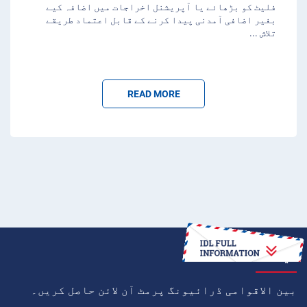
فلیٹ کو بڑھائے یا آپریشنل اخراجات میں اضافہ کیے
بغیر اضافی آمدنی پیدا کرنے کے قابل اعتماد طریقے
تلاش
...
READ MORE
کیسے
بین الاقوامی ڈرائیونگ پرمٹ آن لائن حاصل کریں۔