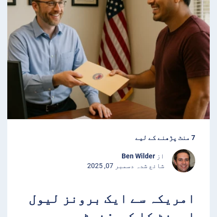
7 منٹ پڑھنے کے لیے
از
Ben Wilder
شائع شدہ دسمبر 07, 2025
امریکہ سے ایک برونز لیول
ایجنٹ کا کیس: نوٹری،