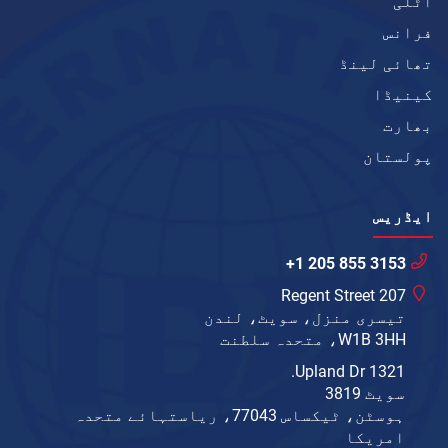
اٹلی
فرانس
تھائی لینڈ
کینیڈا
بھارت
پولستان
ایڈریس
+1 205 855 3153
207 Regent Street
تیسری منزل، سویٹ، لندن
W1B 3HH، متحدہ سلطنت
1321 Upland Dr.
سویٹ 3819
ہوسٹن، ٹیکساس 77043، ریاستہائے متحدہ
امریکا