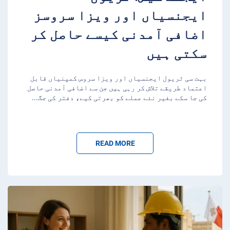
ایجنسیاں اور ویزا سروسز
اضافی آمدنی کیسے حاصل کر
سکتی ہیں
بہت سی ٹریول ایجنسیاں اور ویزا سروس کمپنیاں قابل
اعتماد طریقے تلاش کر رہی ہیں جن سے اضافی آمدنی حاصل
کی جا سکے بغیر نئے عملے کو بھرتی کیے، دفتر کی جگ
...
READ MORE