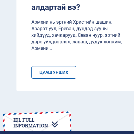
алдартай вэ?
Армени нь эртний Христийн шашин,
Арарат уул, Ереван, дундад зууны
хийдүүд, хачкарууд, Севан нуур, эртний
дарс үйлдвэрлэл, лаваш, дудук хөгжим,
Армени
...
ЦААШ УНШИХ