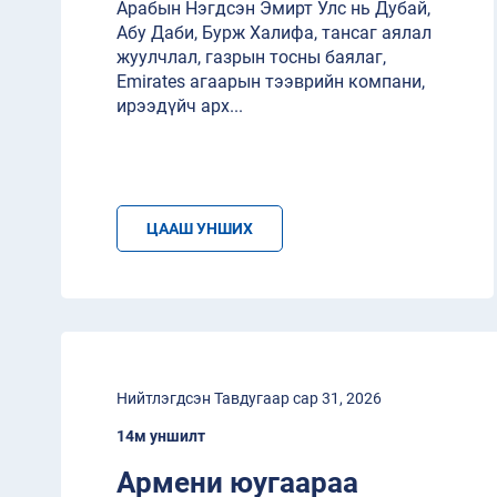
Арабын Нэгдсэн Эмирт Улс нь Дубай,
Абу Даби, Бурж Халифа, тансаг аялал
жуулчлал, газрын тосны баялаг,
Emirates агаарын тээврийн компани,
ирээдүйч арх
...
ЦААШ УНШИХ
Нийтлэгдсэн Тавдугаар сар 31, 2026
14м уншилт
Армени юугаараа