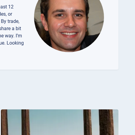
 last 12
es, or
 By trade,
share a bit
he way. I’m
que. Looking