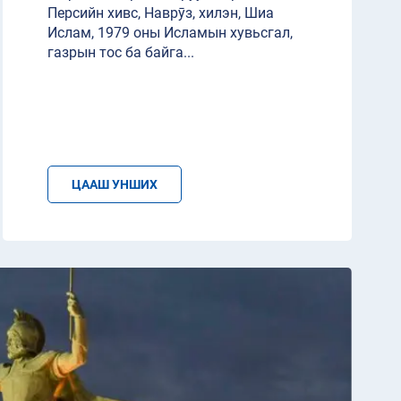
Персийн хивс, Наврӯз, хилэн, Шиа
Ислам, 1979 оны Исламын хувьсгал,
газрын тос ба байга
...
ЦААШ УНШИХ