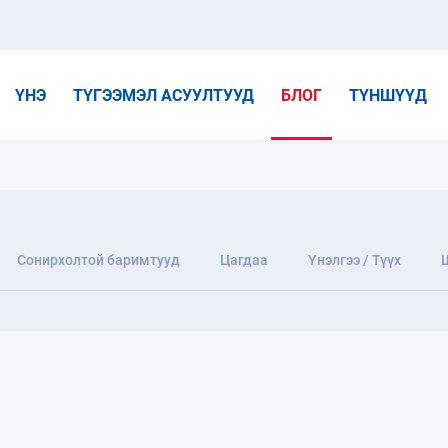
ҮНЭ
ТҮГЭЭМЭЛ АСУУЛТУУД
БЛОГ
ТҮНШҮҮД
Сонирхолтой баримтууд
Цагдаа
Үнэлгээ / Түүх