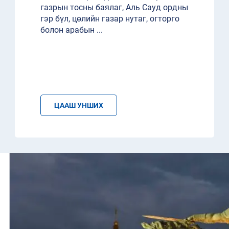
газрын тосны баялаг, Аль Сауд ордны
гэр бүл, цөлийн газар нутаг, огторго
болон арабын
...
ЦААШ УНШИХ