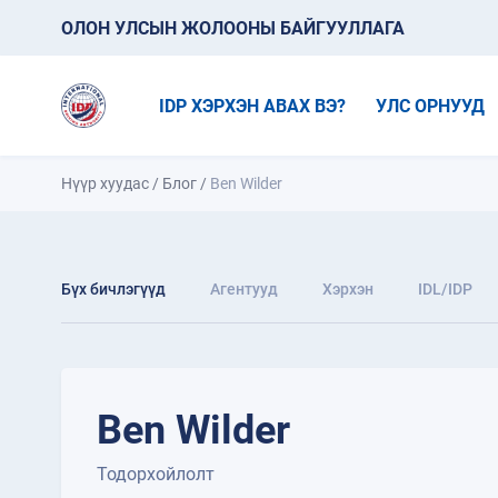
ОЛОН УЛСЫН ЖОЛООНЫ БАЙГУУЛЛАГА
IDP ХЭРХЭН АВАХ ВЭ?
УЛС ОРНУУД
Нүүр хуудас
/
Блог
/
Ben Wilder
Бүх бичлэгүүд
Агентууд
Хэрхэн
IDL/IDP
Ben Wilder
Тодорхойлолт