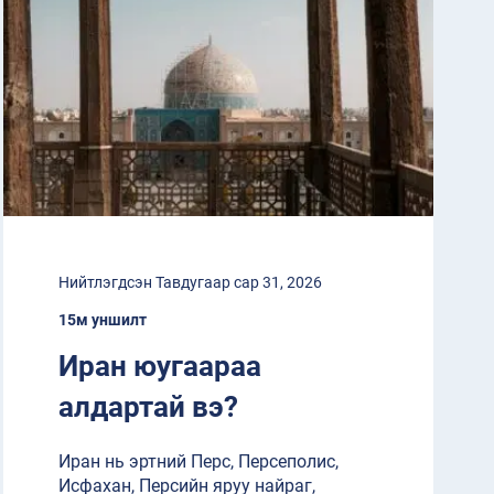
Нийтлэгдсэн Тавдугаар сар 31, 2026
15м уншилт
Иран юугаараа
алдартай вэ?
Иран нь эртний Перс, Персеполис,
Исфахан, Персийн яруу найраг,