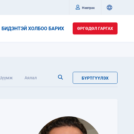
Нэвтрэх
БИДЭНТЭЙ ХОЛБОО БАРИХ
ӨРГӨДӨЛ ГАРГАХ
Шүүмж
Аялал
БҮРТГҮҮЛЭХ