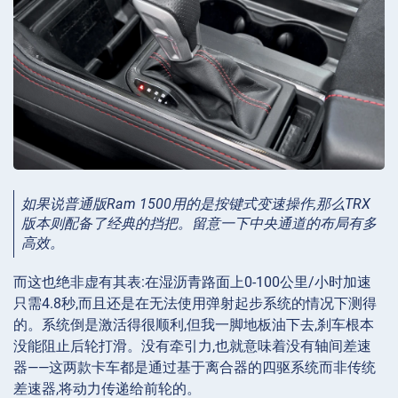
如果说普通版Ram 1500用的是按键式变速操作,那么TRX
版本则配备了经典的挡把。留意一下中央通道的布局有多
高效。
而这也绝非虚有其表:在湿沥青路面上0-100公里/小时加速
只需4.8秒,而且还是在无法使用弹射起步系统的情况下测得
的。系统倒是激活得很顺利,但我一脚地板油下去,刹车根本
没能阻止后轮打滑。没有牵引力,也就意味着没有轴间差速
器——这两款卡车都是通过基于离合器的四驱系统而非传统
差速器,将动力传递给前轮的。