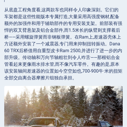
从底盘工程角度看,这两款车也同样令人印象深刻。它们的
车架都是这些性能版本专属打造,大量采用高强度钢材,配备
额外的加强件和用于辅助部件的专用安装支架。前部装有强
悍的双叉臂悬架及铝合金部件,而1.5米长的纵臂则支撑着后
桥——采用螺旋弹簧而非钢板弹簧。在Ram上,差速器壳体上
方还额外安装了一个减震器,专门用来抑制扭转振动。Dana
60 TRX后桥借用自重型皮卡Ram 2500,并进行了进一步的内
部升级。传动轴和万向节轴粗壮到令人咋舌——那根铝合金
管看起来更像雨水排水管,而不像汽车零件。有趣的是,原本
该安装轴间差速器的位置如今空空如也,700-900牛·米的扭矩
全部交由离合器摩擦片组独自承担。