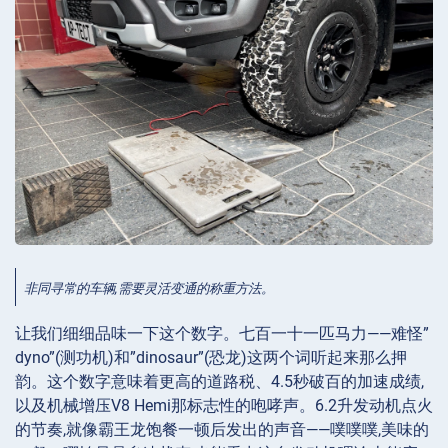
非同寻常的车辆,需要灵活变通的称重方法。
让我们细细品味一下这个数字。七百一十一匹马力——难怪”
dyno”(测功机)和”dinosaur”(恐龙)这两个词听起来那么押
韵。这个数字意味着更高的道路税、4.5秒破百的加速成绩,
以及机械增压V8 Hemi那标志性的咆哮声。6.2升发动机点火
的节奏,就像霸王龙饱餐一顿后发出的声音——噗噗噗,美味的