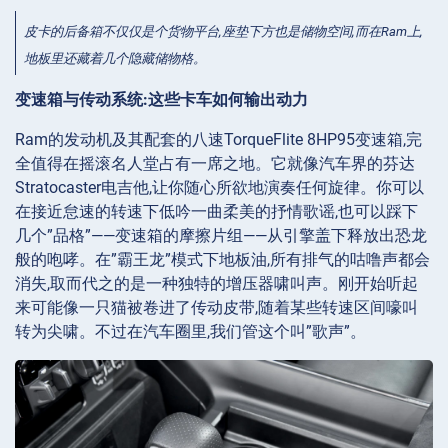
皮卡的后备箱不仅仅是个货物平台,座垫下方也是储物空间,而在Ram上,
地板里还藏着几个隐藏储物格。
变速箱与传动系统:这些卡车如何输出动力
Ram的发动机及其配套的八速TorqueFlite 8HP95变速箱,完
全值得在摇滚名人堂占有一席之地。它就像汽车界的芬达
Stratocaster电吉他,让你随心所欲地演奏任何旋律。你可以
在接近怠速的转速下低吟一曲柔美的抒情歌谣,也可以踩下
几个”品格”——变速箱的摩擦片组——从引擎盖下释放出恐龙
般的咆哮。在”霸王龙”模式下地板油,所有排气的咕噜声都会
消失,取而代之的是一种独特的增压器啸叫声。刚开始听起
来可能像一只猫被卷进了传动皮带,随着某些转速区间嚎叫
转为尖啸。不过在汽车圈里,我们管这个叫”歌声”。