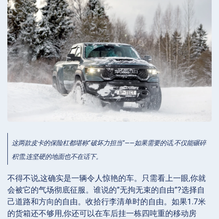
这两款皮卡的保险杠都堪称”破坏力担当”——如果需要的话,不仅能碾碎
积雪,连坚硬的地面也不在话下。
不得不说,这确实是一辆令人惊艳的车。只需看上一眼,你就
会被它的气场彻底征服。谁说的”无拘无束的自由”?选择自
己道路和方向的自由。收拾行李清单时的自由。如果1.7米
的货箱还不够用,你还可以在车后挂一栋四吨重的移动房