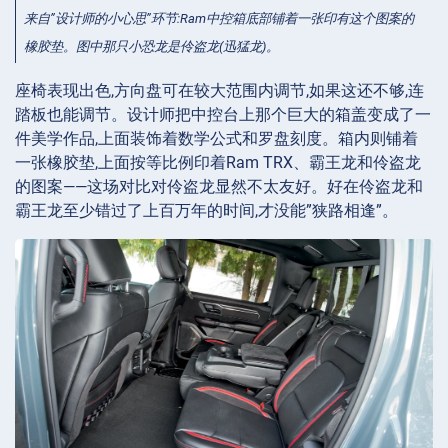
来自”设计师的小心思”环节:Ram中控箱底部铺着一张印有这个图案的
橡胶垫。图中那只小恐龙是伶盗龙(迅猛龙)。
座椅表现出色,方向盘可在较大范围内调节,如果这还不够,连
踏板也能调节。设计师把中控台上那个巨大的箱盖变成了一
件美学作品,上面装饰着数学公式和罗盘刻度。箱内则铺着
一张橡胶垫,上面按等比例印着Ram TRX、霸王龙和伶盗龙
的图案——这场对比对伶盗龙显然不太友好。好在伶盗龙和
霸王龙至少错过了上百万年的时间,才没能”狭路相逢”。