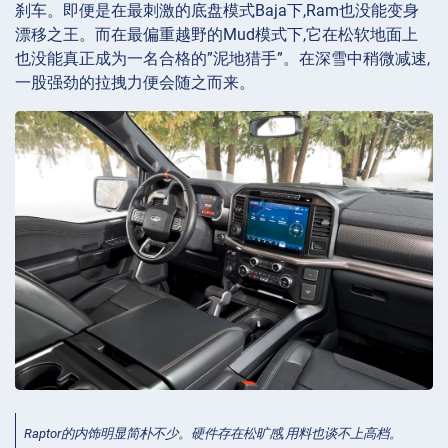
刹车。即便是在最刺激的底盘模式Baja下,Ram也没能变身
漂移之王。而在最偏重越野的Mud模式下,它在松软地面上
也没能真正成为一名合格的”泥地猎手”。在深雪中稍微减速,
一股强劲的拉拽力便会随之而来。
Raptor的内饰明显简朴不少。硬件存在松旷感,用料也谈不上高档。