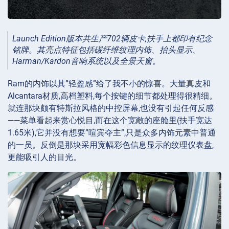
Launch Edition版本共生产702辆皮卡,扶手上都印有纪念
铭牌。其亮点特征包括碳纤维纹理内饰、抬头显示、
Harman/Kardon音响系统以及全景天窗。
Ram的内饰以其”轻盈感”给了我不小的惊喜。大量真皮和
Alcantara材质,高档塑料,每个按键的细节都处理得很精细。
就连那块颇有特斯拉风格的中控屏幕,也没有引起任何反感
——菜单看起来赏心悦目,而在这个宽敞的座舱里(扶手宽达
1.65米),它并没有想要”喧宾夺主”,只是众多内饰元素中普通
的一员。反倒是那块采用宽幅彩色信息显示的纹理仪表盘,
更能吸引人的目光。