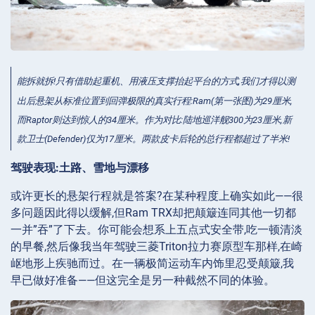
能拆就拆!只有借助起重机、用液压支撑抬起平台的方式,我们才得以测
出后悬架从标准位置到回弹极限的真实行程:Ram(第一张图)为29厘米,
而Raptor则达到惊人的34厘米。作为对比:陆地巡洋舰300为23厘米,新
款卫士(Defender)仅为17厘米。两款皮卡后轮的总行程都超过了半米!
驾驶表现:土路、雪地与漂移
或许更长的悬架行程就是答案?在某种程度上确实如此——很
多问题因此得以缓解,但Ram TRX却把颠簸连同其他一切都
一并”吞”了下去。你可能会想系上五点式安全带,吃一顿清淡
的早餐,然后像我当年驾驶三菱Triton拉力赛原型车那样,在崎
岖地形上疾驰而过。在一辆极简运动车内饰里忍受颠簸,我
早已做好准备——但这完全是另一种截然不同的体验。