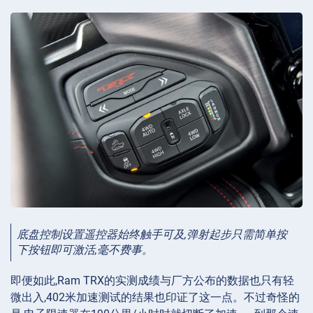
底盘控制设置遥控器始终触手可及,弹射起步只需简单按
下按钮即可激活,毫不费事。
即便如此,Ram TRX的实测成绩与厂方公布的数据也只有轻
微出入,402米加速测试的结果也印证了这一点。不过奇怪的