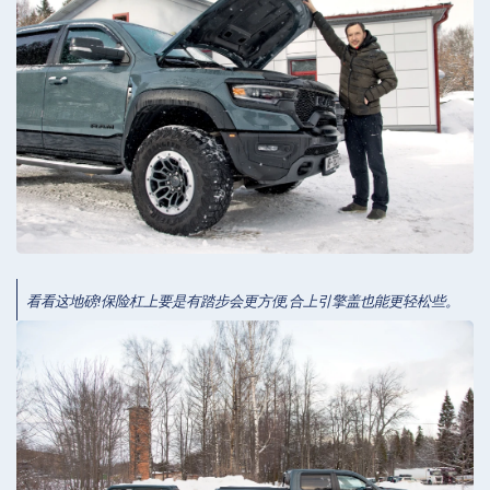
看看这地磅!保险杠上要是有踏步会更方便,合上引擎盖也能更轻松些。