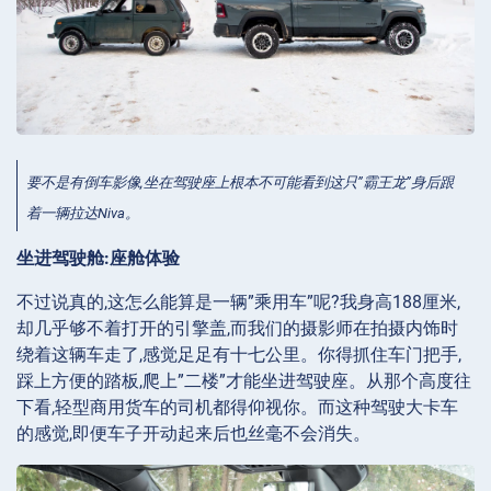
要不是有倒车影像,坐在驾驶座上根本不可能看到这只”霸王龙”身后跟
着一辆拉达Niva。
坐进驾驶舱:座舱体验
不过说真的,这怎么能算是一辆”乘用车”呢?我身高188厘米,
却几乎够不着打开的引擎盖,而我们的摄影师在拍摄内饰时
绕着这辆车走了,感觉足足有十七公里。你得抓住车门把手,
踩上方便的踏板,爬上”二楼”才能坐进驾驶座。从那个高度往
下看,轻型商用货车的司机都得仰视你。而这种驾驶大卡车
的感觉,即便车子开动起来后也丝毫不会消失。