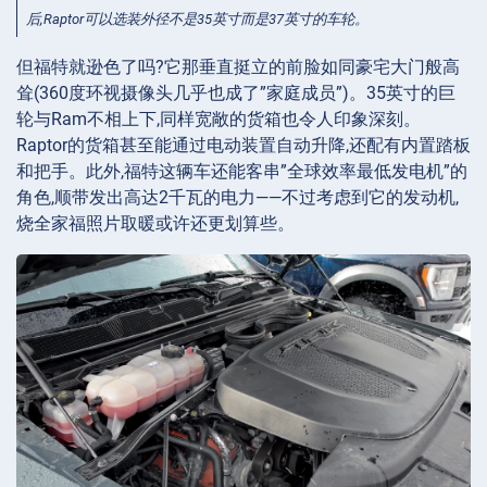
后,Raptor可以选装外径不是35英寸而是37英寸的车轮。
但福特就逊色了吗?它那垂直挺立的前脸如同豪宅大门般高
耸(360度环视摄像头几乎也成了”家庭成员”)。35英寸的巨
轮与Ram不相上下,同样宽敞的货箱也令人印象深刻。
Raptor的货箱甚至能通过电动装置自动升降,还配有内置踏板
和把手。此外,福特这辆车还能客串”全球效率最低发电机”的
角色,顺带发出高达2千瓦的电力——不过考虑到它的发动机,
烧全家福照片取暖或许还更划算些。