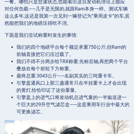
一餐。哪怕只是怠速状态,也能看出这台发动机理论上能应
对任何负载——几乎是无限的,就跟Ram本身一样。测试车辆
这么多年,这还是我第一次见到一辆登记为”乘用皮卡”的车,居
然能把我们的地磅压得吃不消。
下面是我们尝试称重时发生的事情:
我们的四个地磅平台每个额定承重750公斤,但Ram的
前轴直接把它们压过载了。
我们不得不分两步给TRX称重:先称后轴,再把两个平台
叠放在每个前轮下方称重。
最终总重:3043公斤——名副其实的三吨重卡车。
引擎盖通风口上那三盏通常只在半挂重卡上才会出现
的黄灯,恰恰印证了这份重量。
引擎盖上的进气口将发动机总进气量的一半输送进一
个巨大的29升空气滤芯盒——这是乘用车行业中最大的
可更换滤芯。