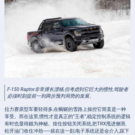
F-150 Raptor非常擅长漂移,但考虑到它巨大的惯性,驾驶者
必须时刻提前一到两步预判局势的发展。
拉力赛原型车要轻得多,在蜿蜒的雪路上操控它简直是一种
享受。而在这里,惯性才是真正的”王者”,稳定控制系统的逻辑
有时也显得颇为神秘。按住按钮关闭系统,把TRX甩进侧滑,
松开油门收住冲劲——就在这一刻,电子系统还是会介入,踩下