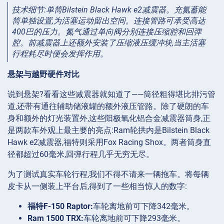
技术细节:单筒Bilstein Black Hawk e2减震器。充氮蓄能
筒单独设置,为活塞运动留出空间。连接管路可承受高达
400巴的压力。氮气通过单向阀分别连接压缩腔和回弹
腔。前减震器上还额外安装了压缩液压缓冲块,当主活塞
行程耗尽时便会发挥作用。
悬架与越野硬件对比
说到悬架?看看这些减震器就知道了——筒径粗得堪比排污管
道,还带有通往辅助储液罐的额外液压管路。除了硬朗的车
身和额外的灯光装置外,这些阳极氧化铝合金减震器筒身,正
是两款车外观上最主要的亮点:Ram轮拱内是Bilstein Black
Hawk e2减震器,福特则采用Fox Racing Shox。两者筒身直
径都超过60毫米,回弹行程几乎无穷无尽。
为了测试真实车轮行程,我们不得不请来一辆拖车。将每辆
皮卡从一侧装上平台后,得到了一些相当惊人的数字:
福特F-150 Raptor:
车轮离地前可下降342毫米。
Ram 1500 TRX:
车轮离地前可下降293毫米。