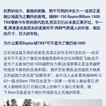
狂野的动力、极致的刺激、势不可挡的冲击力——这些正是
能让地面为之颤抖的座驾。福特F-150 Raptor和Ram 1500
TRX堪称卡车界的现代恐龙,而且它们从未真正离开过。乍一
看,两者是名副其实的直接对手:同样气势逼人的外形、相近
的尺寸、巨大的车轮。
为什么要买Raptor或TRX?可不是为了跑巴哈1000
正在读这篇文章的读者里,有真正的车主吗?说实话——你买
这车可不是为了像宣传视频里那样在沙丘间腾跃飞驰,也不
是为了去参加巴哈1000越野拉力赛(这项赛事正是这类越野
性能皮卡最初的灵感来源)。抛开历史渊源,这些庞然大物真
正的超能力其实是”炫耀资本”。如今没人会多看奔驰AMG G
63一眼,但Ram TRX完全是另一回事——所有人都会看它,所
有人都能听见它,它能让路上的每个人都心生敬畏。眼
下,Ram无疑是这个细分市场里当之无愧的明星。