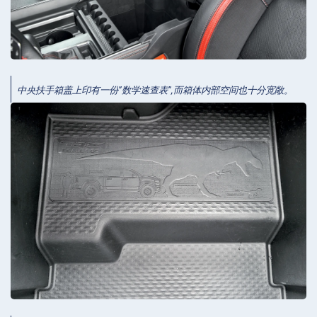
中央扶手箱盖上印有一份”数学速查表”,而箱体内部空间也十分宽敞。