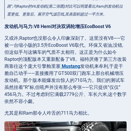
路”;与Raptor的V6发动机(第二张图)对比可以明显看出,Ram的发动机位
置更低、更靠后。展开空气滤芯纸,其表面积超过一平方米。
发动机与马力:V8 Hemi对决双涡轮增压EcoBoost V6
又或许,Raptor也没那么令人印象深刻了。这里没有V8——它
被一台缩小版的3.5升EcoBoost V6取代。环保又省油,没错,
但这似乎与这辆车的气质不太相符。这正是为什么如今
Raptor的顶配版本又重新配备了V8。福特厌倦了第三方改装
商靠往这个庞大引擎舱里塞
Mustang
发动机来牟利,于是干
脆自己动手——直接搬用了GT500双门跑车上那台机械增压
发动机。那个版本能爆发出惊人的710马力。我们的测试车
虽然挂着”R”标,但吼声并没有那么夸张——它只提供”仅仅”
456马力。不过考虑到它满载2779公斤、车长六米,这个数字
依然不容小觑。
尤其是和Ram那令人咋舌的711马力相比。