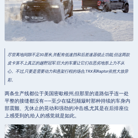
尽管离地间隙不足30厘米,并配有低速挡和后差速器锁止功能,但这两款
皮卡算不上真正的越野冠军:巨大的车重让它们在恶劣地形上力不从
心。不过,只要是需要动力和悬架行程的场合,TRX和Raptor依然大放异
彩。
两条生产线都位于美国密歇根州,但那里的道路似乎连一处
平整的接缝都没有——至少在猛烈颠簸时那种持续的车身内
部震颤、无休止的晃动和强劲的冲击感,尤其是在后排座位
上感受到的,给人的感觉就是如此。