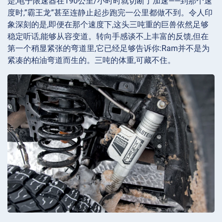
是,电子限速器在190公里/小时时就切断了加速——到那个速
度时,”霸王龙”甚至连静止起步跑完一公里都做不到。令人印
象深刻的是,即便在那个速度下,这头三吨重的巨兽依然足够
稳定听话,能够从容变道。转向手感谈不上丰富的反馈,但在
第一个稍显紧张的弯道里,它已经足够告诉你:Ram并不是为
紧凑的柏油弯道而生的。三吨的体重,可藏不住。