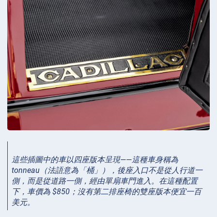
這些插圖中的車以四座版本呈現——這種車身稱為
tonneau（法語意為「桶」），後座入口不是從人行道一
側，而是從道路一側，經由單扇車門進入。在這種配置
下，車價為 $850；沒有第二排座椅的雙座版本便宜一百
美元。