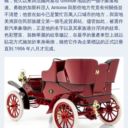
稱，長久以來與法國阿基坦 Gironde 地區的一個小聚落相
連。勇敢的加斯科涅人 Antoine 與那些地方究竟有何關係並
不清楚；他曾在如今已是繁忙百萬人口城市的地方，與當地
美洲原住民部族建立第一個毛皮貿易站。儘管如此，被選作
新汽車象徵的，正是他的名字以及其家族過分浮誇的紋章。
色彩豐富、裝飾華麗的紋章徽記，在最早的量產車型上就以
貼花方式施加於車身兩側，雖然它作為企業標誌的正式註冊
直到 1906 年八月才完成。