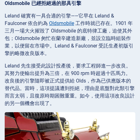
Oldsmobile 已經拒絕過的那具引擎
Leland 確實有一具合適的引擎——它早在 Leland &
Faulconer 依合約為
Oldsmobile
工作時就已存在。1901 年
三月一場大火摧毀了 Oldsmobile 的底特律工廠，迫使其外
包；Oldsmobile 匆忙在蘭辛建造新廠，並設立臨時組裝作
業，以便留在市場中。Leland & Faulconer 受託生產初版引
擎的略微改良版本。
Leland 先生接受此設計投產後，要求工程師進一步改良。
其努力使輸出提升為三倍，在 900 rpm 時超過十匹馬力。
改良後的引擎隨即被正式提供給 Olds，作為已供應版本的
替代品。當時，這項提議遭到拒絕，理由是底盤對此類引擎
而言太弱，且復原時期困難重重。如今，使用這項改良設計
的另一個機會出現了。