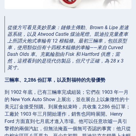
從後方可看見美妙景象：鏈條主傳動、Brown & Lipe 差速
器系統，以及 Atwood Castle 煤油尾燈。凱迪拉克量產車
上所謂火炮式車輪有 12 根輻條。最初三輛車，包括原型
車，使用類似但有十四根木輻條的車輪——來自 Curved
Dash Olds 車。充氣輪胎由 Fisk 和 Hartford 供應；當
然，這裡看到的是現代仿製品，但尺寸正確，為 28 x 3
英寸。
三輛車、2,286 份訂單，以及對福特的先發優勢
到 1902 年底，已有三輛車完成組裝；它們在 1903 年一月
的 New York Auto Show 上展出，並在展台上以象徵性的十
美元訂金接受預購。到展會結束時，共收集 2,286 份訂單；
工廠於 1903 年三月開始運作，銷售也同時展開。Henry
Ford 方面直到七月底才進入市場。他可以任意吹噓一具引
擎裡的兩個汽缸，但無法掩蓋一個無可否認的事實：他只從
中榨出區區八匹馬力。至少在初期，凱迪拉克在銷量上大幅