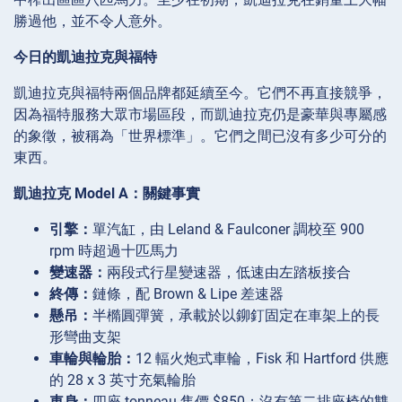
勝過他，並不令人意外。
今日的凱迪拉克與福特
凱迪拉克與福特兩個品牌都延續至今。它們不再直接競爭，
因為福特服務大眾市場區段，而凱迪拉克仍是豪華與專屬感
的象徵，被稱為「世界標準」。它們之間已沒有多少可分的
東西。
凱迪拉克 Model A：關鍵事實
引擎：
單汽缸，由 Leland & Faulconer 調校至 900
rpm 時超過十匹馬力
變速器：
兩段式行星變速器，低速由左踏板接合
終傳：
鏈條，配 Brown & Lipe 差速器
懸吊：
半橢圓彈簧，承載於以鉚釘固定在車架上的長
形彎曲支架
車輪與輪胎：
12 輻火炮式車輪，Fisk 和 Hartford 供應
的 28 x 3 英寸充氣輪胎
車身：
四座 tonneau 售價 $850；沒有第二排座椅的雙