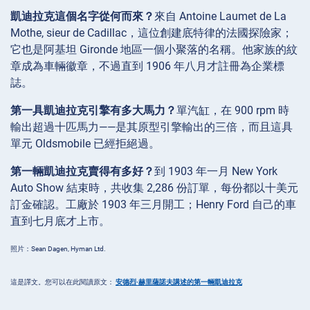
凱迪拉克這個名字從何而來？
來自 Antoine Laumet de La
Mothe, sieur de Cadillac，這位創建底特律的法國探險家；
它也是阿基坦 Gironde 地區一個小聚落的名稱。他家族的紋
章成為車輛徽章，不過直到 1906 年八月才註冊為企業標
誌。
第一具凱迪拉克引擎有多大馬力？
單汽缸，在 900 rpm 時
輸出超過十匹馬力——是其原型引擎輸出的三倍，而且這具
單元 Oldsmobile 已經拒絕過。
第一輛凱迪拉克賣得有多好？
到 1903 年一月 New York
Auto Show 結束時，共收集 2,286 份訂單，每份都以十美元
訂金確認。工廠於 1903 年三月開工；Henry Ford 自己的車
直到七月底才上市。
照片：Sean Dagen, Hyman Ltd.
這是譯文。您可以在此閱讀原文：
安德烈·赫里薩諾夫講述的第一輛凱迪拉克