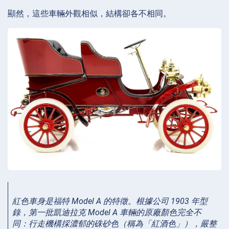
顯然，這些車輛外觀相似，結構卻各不相同。
紅色車身是福特 Model A 的特徵。根據公司 1903 年型
錄，第一批凱迪拉克 Model A 車輛的原廠顏色完全不
同：行走機構採濃郁的硃砂色（稱為「紅酒色」），嚴整