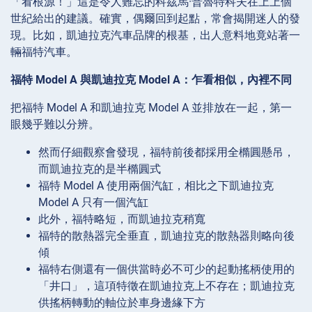
「看根源！」這是令人難忘的科茲馬·普魯特科夫在上上個
世紀給出的建議。確實，偶爾回到起點，常會揭開迷人的發
現。比如，凱迪拉克汽車品牌的根基，出人意料地竟站著一
輛福特汽車。
福特 Model A 與凱迪拉克 Model A：乍看相似，內裡不同
把福特 Model A 和凱迪拉克 Model A 並排放在一起，第一
眼幾乎難以分辨。
然而仔細觀察會發現，福特前後都採用全橢圓懸吊，
而凱迪拉克的是半橢圓式
福特 Model A 使用兩個汽缸，相比之下凱迪拉克
Model A 只有一個汽缸
此外，福特略短，而凱迪拉克稍寬
福特的散熱器完全垂直，凱迪拉克的散熱器則略向後
傾
福特右側還有一個供當時必不可少的起動搖柄使用的
「井口」，這項特徵在凱迪拉克上不存在；凱迪拉克
供搖柄轉動的軸位於車身邊緣下方