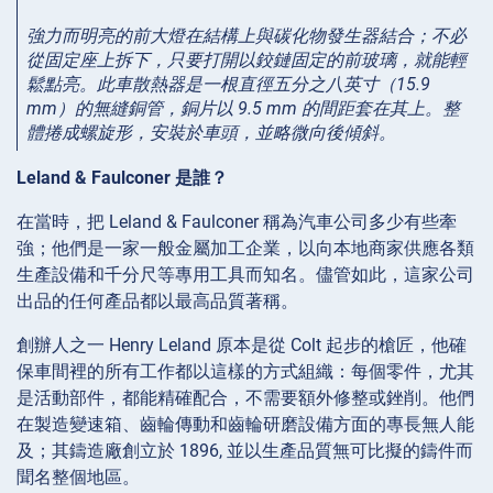
強力而明亮的前大燈在結構上與碳化物發生器結合；不必
從固定座上拆下，只要打開以鉸鏈固定的前玻璃，就能輕
鬆點亮。此車散熱器是一根直徑五分之八英寸（15.9
mm）的無縫銅管，銅片以 9.5 mm 的間距套在其上。整
體捲成螺旋形，安裝於車頭，並略微向後傾斜。
Leland & Faulconer 是誰？
在當時，把 Leland & Faulconer 稱為汽車公司多少有些牽
強；他們是一家一般金屬加工企業，以向本地商家供應各類
生產設備和千分尺等專用工具而知名。儘管如此，這家公司
出品的任何產品都以最高品質著稱。
創辦人之一 Henry Leland 原本是從 Colt 起步的槍匠，他確
保車間裡的所有工作都以這樣的方式組織：每個零件，尤其
是活動部件，都能精確配合，不需要額外修整或銼削。他們
在製造變速箱、齒輪傳動和齒輪研磨設備方面的專長無人能
及；其鑄造廠創立於 1896, 並以生產品質無可比擬的鑄件而
聞名整個地區。