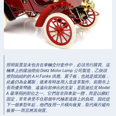
照明裝置並未包含在車輛交付套件中，必須另行購買。這
輛車上的煤油燈由 Dietz Motor Lamp 公司製造，乙炔頭
燈則由紐約的 A.H.Funke 供應。翼子板，也就是擋泥板，
此處仍為金屬製；後來有時改用人造皮革製作。前懸吊上
長而優美彎曲、遠遠向前伸出的支架，是凱迪拉克 Model
A 最薄弱的部位之一。它們並非與車架一體，而是以鉚釘
固定，常常承受不住那個年代極差道路上的負荷。因此從
下一個車型年起，他們改用一片橫向板簧，取代兩片縱向
板簧——而且將其倒置。