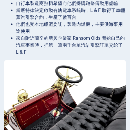
自行車製造商熱切希望向他們採購鏈條傳動用齒輪
當底特律決定啟動有軌電車系統時，L & F 取得了車輛
蒸汽引擎合約，生產了數百台
他們也受本地船廠委託，製造內燃機，主要供海事用
途使用
來自附近蘭辛的新興企業家 Ransom Olds 開始自己的
汽車事業時，把第一筆兩千台單汽缸引擎訂單交給了
L & F