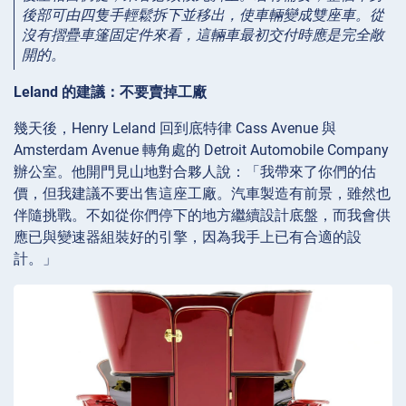
後部可由四隻手輕鬆拆下並移出，使車輛變成雙座車。從
沒有摺疊車篷固定件來看，這輛車最初交付時應是完全敞
開的。
Leland 的建議：不要賣掉工廠
幾天後，Henry Leland 回到底特律 Cass Avenue 與
Amsterdam Avenue 轉角處的 Detroit Automobile Company
辦公室。他開門見山地對合夥人說：「我帶來了你們的估
價，但我建議不要出售這座工廠。汽車製造有前景，雖然也
伴隨挑戰。不如從你們停下的地方繼續設計底盤，而我會供
應已與變速器組裝好的引擎，因為我手上已有合適的設
計。」