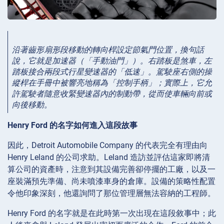
沿著齒形扇形段移動的轉向桿設定節氣門位置，換句話
說，它就是加速器（「手動油門」）。右踏板是煞車，左
踏板接合兩段式行星變速器的「低速」。駕駛座右側的操
縱桿在手冊中被響亮地稱為「控制手柄」；實際上，它允
許駕駛者隨意收緊變速器內的制動帶，從而使車輛向前或
向後移動。
Henry Ford 的名字如何進入這段故事
因此，Detroit Automobile Company 的代表完全有理由向
Henry Leland 的公司求助。Leland 造訪並評估這家即將清
算公司的資產時，注意到其設備完善卻停擺的工廠，以及一
座裝滿預先準備、尚未噴漆車身的倉庫。設備的策略性配置
令他印象深刻，他還詢問了那位管理層無法容納的工程師。
Henry Ford 的名字就是在此時第一次出現在這段敘事中；此