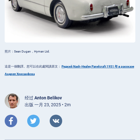
照片：Sean Dugan，Hyman Ltd.
這是一個翻譯。您可以在此處閱讀原文：
Редкий Nash-Healey Panelcraft 1951 年 в рассказе
Андрея Хрисанфова
经过
Anton Belikov
出版 一月 23, 2025 • 2m