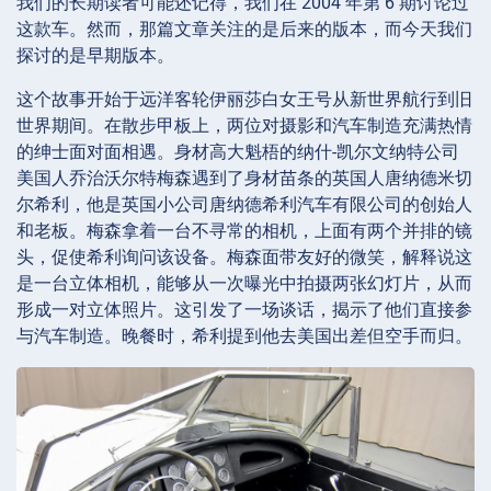
我们的长期读者可能还记得，我们在 2004 年第 6 期讨论过
这款车。然而，那篇文章关注的是后来的版本，而今天我们
探讨的是早期版本。
这个故事开始于远洋客轮伊丽莎白女王号从新世界航行到旧
世界期间。在散步甲板上，两位对摄影和汽车制造充满热情
的绅士面对面相遇。身材高大魁梧的纳什-凯尔文纳特公司
美国人乔治沃尔特梅森遇到了身材苗条的英国人唐纳德米切
尔希利，他是英国小公司唐纳德希利汽车有限公司的创始人
和老板。梅森拿着一台不寻常的相机，上面有两个并排的镜
头，促使希利询问该设备。梅森面带友好的微笑，解释说这
是一台立体相机，能够从一次曝光中拍摄两张幻灯片，从而
形成一对立体照片。这引发了一场谈话，揭示了他们直接参
与汽车制造。晚餐时，希利提到他去美国出差但空手而归。