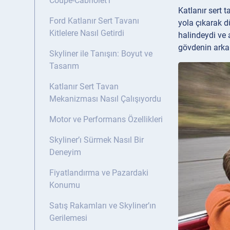
Coupé-Cabriolet’i
Katlanır sert t
Ford Katlanır Sert Tavanı
yola çıkarak d
Kitlelere Nasıl Getirdi
halindeydi ve 
gövdenin arka 
Skyliner ile Tanışın: Boyut ve
Tasarım
Katlanır Sert Tavan
Mekanizması Nasıl Çalışıyordu
Motor ve Performans Özellikleri
Skyliner’ı Sürmek Nasıl Bir
Deneyim
Fiyatlandırma ve Pazardaki
Konumu
Satış Rakamları ve Skyliner’ın
Gerilemesi