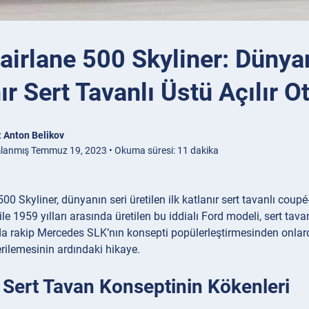
airlane 500 Skyliner: Dünyan
ır Sert Tavanlı Üstü Açılır O
:
Anton Belikov
lanmış Temmuz 19, 2023 • Okuma süresi: 11 dakika
00 Skyliner, dünyanın seri üretilen ilk katlanır sert tavanlı coupé
 ile 1959 yılları arasında üretilen bu iddialı Ford modeli, sert ta
u da rakip Mercedes SLK’nın konsepti popülerleştirmesinden onlarc
rilemesinin ardındaki hikaye.
r Sert Tavan Konseptinin Kökenleri