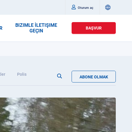
Oturum aç
BIZIMLE İLETIŞIME
R
BAŞVUR
GEÇIN
ler
Polis
ABONE OLMAK