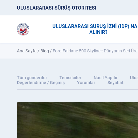
ULUSLARARASI SÜRÜŞ OTORITESI
ULUSLARARASI SÜRÜŞ İZNİ (IDP) NA
ALINIR?
Ana Sayfa
/
Blog
/
Ford Fairlane 500 Skyliner: Dünyanın Seri Üreti
Tüm gönderiler
Temsilciler
Nasıl Yapılır
Ulus
Değerlendirme / Geçmiş
Yorumlar
Seyahat