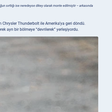
ltuğun sırtlığı ise neredeyse dikey olarak monte edilmiştir – arkasında
lan Chrysler Thunderbolt ile Amerika’ya geri döndü.
k ayrı bir bölmeye “devrilerek” yerleşiyordu.