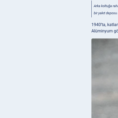
Arka koltuğa raha
bir yakıt deposu 
1940’ta, katla
Alüminyum gövd