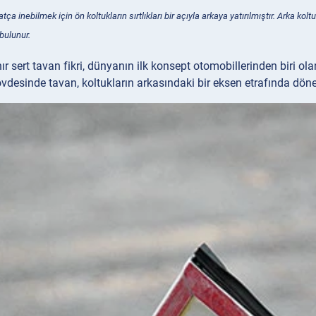
tça inebilmek için ön koltukların sırtlıkları bir açıyla arkaya yatırılmıştır. Arka ko
bulunur.
nır sert tavan fikri, dünyanın ilk konsept otomobillerinden biri o
esinde tavan, koltukların arkasındaki bir eksen etrafında dönere