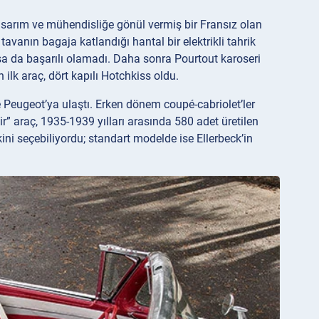
asarım ve mühendisliğe gönül vermiş bir Fransız olan
avanın bagaja katlandığı hantal bir elektrikli tahrik
ıysa da başarılı olamadı. Daha sonra Pourtout karoseri
 ilk araç, dört kapılı Hotchkiss oldu.
 Peugeot’ya ulaştı. Erken dönem coupé-cabriolet’ler
lir” araç, 1935-1939 yılları arasında 580 adet üretilen
kini seçebiliyordu; standart modelde ise Ellerbeck’in