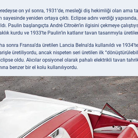
redeyse on yıl sonra, 1931’de, mesleği diş hekimliği olan ama t
 sayesinde yeniden ortaya çıktı. Eclipse adını verdiği yapısında, t
ıldı. Paulin başlangıçta André Citroën’in ilgisini çekmeye çalışt
aklık kurdu ve 1933’te Paulin’in katlanır tavan tasarımıyla üretilen
a sonra Fransa’da üretilen Lancia Belna’da kullanıldı ve 1934’te
arişle üretiliyordu, ancak nispeten seri üretilen ilk “dönüştürülebi
lipse oldu. Alıcılar opsiyonel olarak pahalı elektrikli tavan tahri
mına benzer bir el kolu kullanılıyordu.