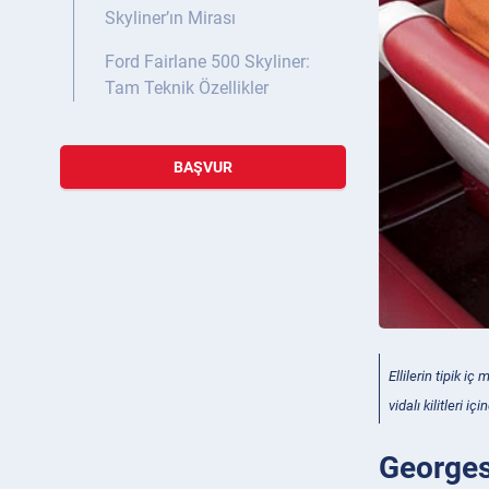
Skyliner’ın Mirası
Ford Fairlane 500 Skyliner:
Tam Teknik Özellikler
BAŞVUR
Ellilerin tipik 
vidalı kilitleri için
Georges