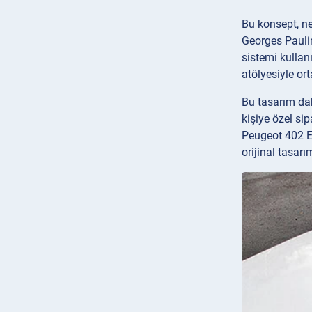
Bu konsept, ne
Georges Paulin
sistemi kullan
atölyesiyle ort
Bu tasarım dah
kişiye özel sip
Peugeot 402 Ec
orijinal tasarı