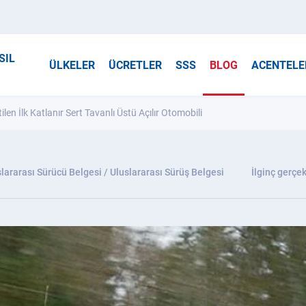
SIL
ÜLKELER
ÜCRETLER
SSS
BLOG
ACENTELE
len İlk Katlanır Sert Tavanlı Üstü Açılır Otomobili
lararası Sürücü Belgesi / Uluslararası Sürüş Belgesi
İlginç gerçek