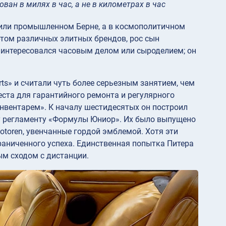
ан в милях в час, а не в километрах в час
е или промышленном Берне, а в космополитичном
ртом различных элитных брендов, рос сын
не интересовался часовым делом или сыроделием; он
ts» и считали чуть более серьезным занятием, чем
еста для гарантийного ремонта и регулярного
инвентарем». К началу шестидесятых он построил
у регламенту «Формулы Юниор». Их было выпущено
otoren, увенчанные гордой эмблемой. Хотя эти
раниченного успеха. Единственная попытка Питера
ым сходом с дистанции.