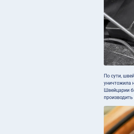
По сути, шв
уничтожила н
Швейцарии б
производить 