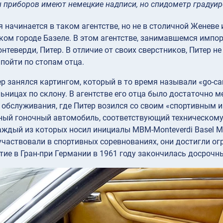
приборов имеют немецкие надписи, но спидометр градуиров
 начинается в таком агентстве, но не в столичной Женев
ком городе Базеле. В этом агентстве, занимавшемся импо
нтеверди, Питер. В отличие от своих сверстников, Питер 
пойти по стопам отца.
р занялся картингом, который в то время называли «go-car
ьницах по склону. В агентстве его отца было достаточно м
 обслуживания, где Питер возился со своим «спортивным 
зный гоночный автомобиль, соответствующий техническом
аждый из которых носил инициалы MBM-Monteverdi Basel M
частвовали в спортивных соревнованиях, они достигли ог
тие в Гран-при Германии в 1961 году закончилась досрочн