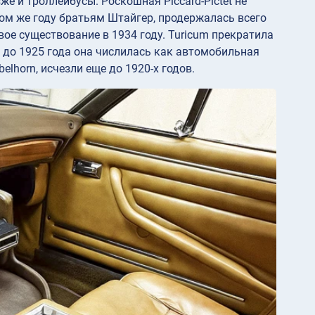
е и троллейбусы. Роскошная Piccard-Pictet не
том же году братьям Штайгер, продержалась всего
вое существование в 1934 году. Turicum прекратила
я до 1925 года она числилась как автомобильная
belhorn, исчезли еще до 1920-х годов.