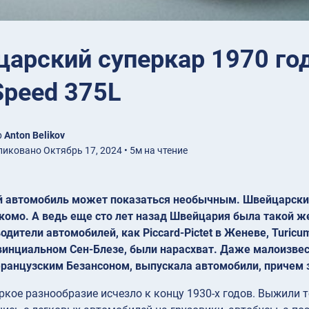
арский суперкар 1970 год
Speed 375L
р
Anton Belikov
иковано Октябрь 17, 2024 • 5м на чтение
 автомобиль может показаться необычным.
Швейцарские
акомо.
А ведь еще сто лет назад Швейцария была такой же
одители автомобилей, как Piccard-Pictet в Женеве, Turicum
овинциальном Сен-Блезе, были нарасхват.
Даже малоизвес
французским Безансоном, выпускала автомобили, причем 
ркое разнообразие исчезло к концу 1930-х годов. Выжили то