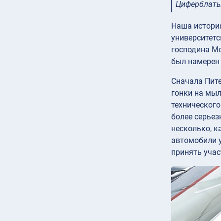
Циферблаты 
Наша история
университетс
господина Мо
был намерен 
Сначала Пите
гонки на мыл
технического
более серье
несколько, к
автомобили у
принять учас