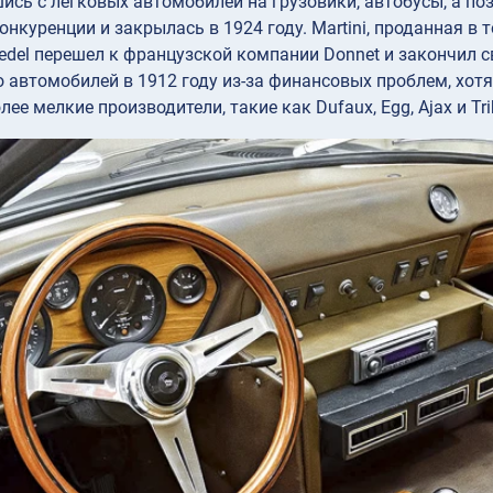
сь с легковых автомобилей на грузовики, автобусы, а позж
нкуренции и закрылась в 1924 году. Martini, проданная в 
Zedel перешел к французской компании Donnet и закончил с
 автомобилей в 1912 году из-за финансовых проблем, хот
ее мелкие производители, такие как Dufaux, Egg, Ajax и Tri