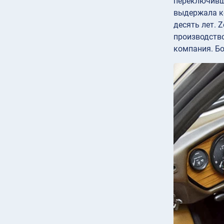
переключивши
выдержала ко
десять лет. 
производство
компания. Бол