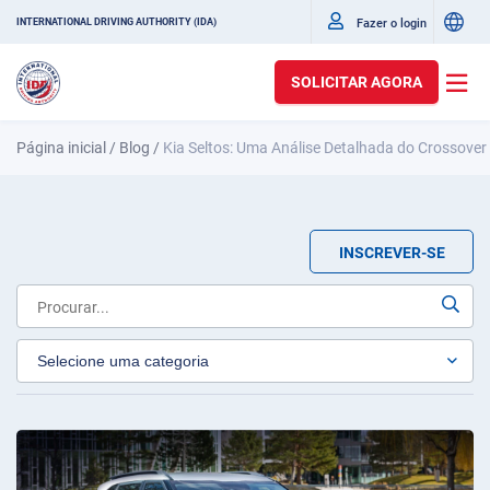
Fazer o login
INTERNATIONAL DRIVING AUTHORITY (IDA)
SOLICITAR AGORA
Página inicial
/
Blog
/
Kia Seltos: Uma Análise Detalhada do Crossove
INSCREVER-SE