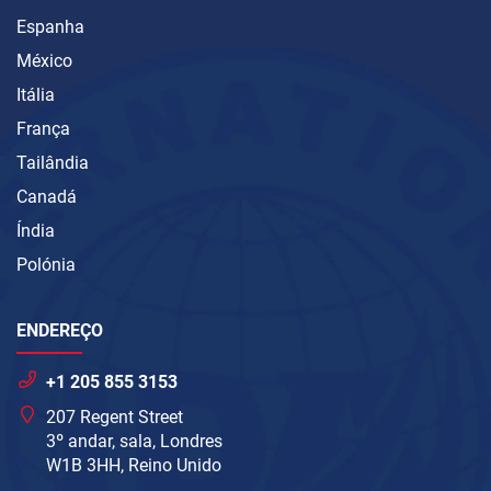
Espanha
México
Itália
França
Tailândia
Canadá
Índia
Polónia
ENDEREÇO
+1 205 855 3153
207 Regent Street
3º andar, sala, Londres
W1B 3HH, Reino Unido