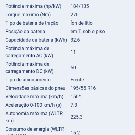
Potência máxima (hp/kW)
184/135
Torque máximo (Nm)
270
Tipo de bateria de tração
Íon de lítio
Posição da bateria
em T, sob o piso
Capacidade da bateria (kWh)
32.6
Potência máxima de
11
carregamento AC (kW)
Potência máxima de
50
carregamento DC (kW)
Tipo de acionamento
Frente
Dimensões básicas do pneu
195/55 R16
Velocidade máxima (km/h)
150*
Aceleração 0-100 km/h (s)
7.3
Autonomia máxima (WLTP,
225.3
km)
Consumo de energia (WLTP,
15.2