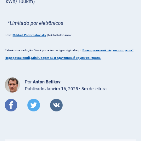
kWh/100km)
*Limitado por eletrônicos
Foto:
Mikhail Podorozhansky
| Nikita Kolobanov
Esta é uma tradução. Você pode ler o artigo original aqui:
Электрический пёс, часть третья:
Подорожанский, Mini Cooper SE и адаптивный круиз-контроль
Por
Anton Belikov
Publicado Janeiro 16, 2025 • 8m de leitura