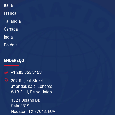
Itália
França
Tailândia
Canadá
Índia
Polónia
ENDEREÇO
+1 205 855 3153
207 Regent Street
3º andar, sala, Londres
W1B 3HH, Reino Unido
1321 Upland Dr.
Sala 3819
Houston, TX 77043, EUA