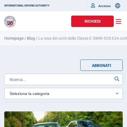
Accesso
INTERNATIONAL DRIVING AUTHORITY
RICHIEDI
Homepage
/
Blog
/
La resa dei conti della Classe E: BMW 535i E34 c
ABBONATI